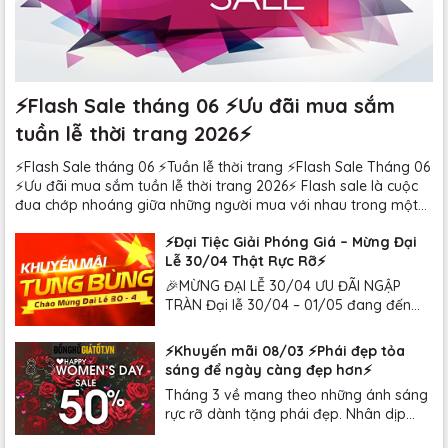
⚡️Flash Sale tháng 06 ⚡️Ưu đãi mua sắm
tuần lễ thời trang 2026⚡️
⚡️Flash Sale tháng 06 ⚡️Tuần lễ thời trang ⚡️Flash Sale Tháng 06
⚡️Ưu đãi mua sắm tuần lễ thời trang 2026⚡️ Flash sale là cuộc
đua chớp nhoáng giữa những người mua với nhau trong một
khoảng thời gian nhất định để sở hữu được những sản phẩm
⚡️Đại Tiệc Giải Phóng Giá – Mừng Đại
mình yêu thích. Bạn đã...
Lễ 30/04 Thật Rực Rỡ⚡️
🎉MỪNG ĐẠI LỄ 30/04 ƯU ĐÃI NGẬP
TRÀN Đại lễ 30/04 – 01/05 đang đến
gần! Đây không chỉ là dịp để cả nước
hòa mình vào không khí hào hùng của
⚡️Khuyến mãi 08/03 ⚡️Phái đẹp tỏa
ngày giải phóng dân tộc, mà còn là thời
sáng để ngày càng đẹp hơn⚡️
điểm tuyệt vời để mua sắm thả ga với
Tháng 3 về mang theo những ánh sáng
vô...
rực rỡ dành tặng phái đẹp. Nhân dịp
Quốc tế Phụ nữ 08/03, Đồnghồgiátốt.vn