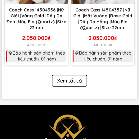
Coach Cass 14504356 |Nữ
Coach Cass 14504357 |Nữ
Giới |Vàng Gold |Dây Da
Giới |Mặt Vuông |Rose Gold
Đen |Máy Pin (Quartz) |Size
|Dây Da Hồng |Máy Pin
22mm
(Quartz) |Size 22mm
2.050.000₫
2.050.000₫
4.100.000₫
4.100.000₫
💎Bảo hành sản phẩm theo
💎Bảo hành sản phẩm theo
tiêu chuẩn: 01 năm
tiêu chuẩn: 01 năm
Xem tất cả