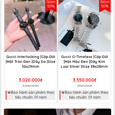
Giảm
Giảm
50%
50%
Gucci Interlocking |Cặp Đôi
Gucci G-Timeless |Cặp Đôi
|Mặt Tròn Đen |Dây Da |Size
|Mặt Màu Đen |Dây Kim
36x29mm
Loại Silver |Size 38x28mm
3.020.000₫
3.550.000₫
6.040.000₫
7.100.000₫
💎Bảo hành sản phẩm theo
💎Bảo hành sản phẩm theo
tiêu chuẩn: 01 năm
tiêu chuẩn: 01 năm