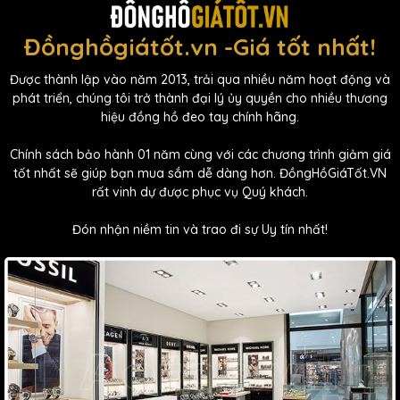
Đồnghồgiátốt.vn -Giá tốt nhất!
Được thành lập vào năm 2013, trải qua nhiều năm hoạt động và
phát triển, chúng tôi trở thành đại lý ủy quyền cho nhiều thương
hiệu đồng hồ đeo tay chính hãng.
Chính sách bảo hành 01 năm cùng với các chương trình giảm giá
tốt nhất sẽ giúp bạn mua sắm dễ dàng hơn. ĐồngHồGiáTốt.VN
rất vinh dự được phục vụ Quý khách.
Đón nhận niềm tin và trao đi sự Uy tín nhất!