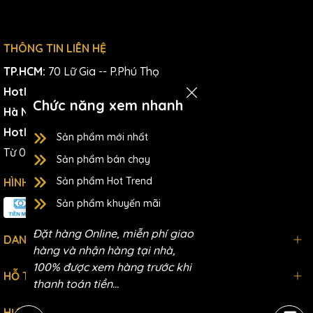
THÔNG TIN LIÊN HỆ
TP.HCM:
70 Lữ Gia -- P.Phú Thọ
Hotline:
0766 938 983
Chức năng xem nhanh
Hà Nội:
266 Đội Cấn-P.Ngọc Hà
Hotline:
0766 938 983
Sản phẩm mới nhất
Từ 09:00AM - 21:00PM (T2-CN)
Sản phẩm bán chạy
Sản phẩm Hot Trend
HÌNH THỨC THANH TOÁN
Sản phẩm khuyến mãi
Đặt hàng Online, miễn phí giao
DANH MỤC
hàng và nhận hàng tại nhà,
100% được xem hàng trước khi
HỖ TRỢ THÔNG TIN
thanh toán tiền...
HƯỚNG DẪN MUA HÀNG