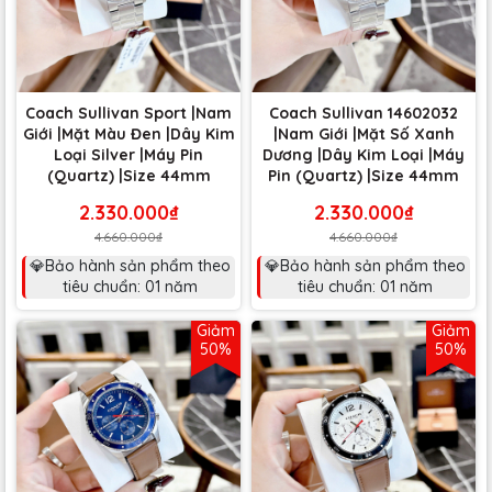
Coach Sullivan Sport |Nam
Coach Sullivan 14602032
Giới |Mặt Màu Đen |Dây Kim
|Nam Giới |Mặt Số Xanh
Loại Silver |Máy Pin
Dương |Dây Kim Loại |Máy
(Quartz) |Size 44mm
Pin (Quartz) |Size 44mm
2.330.000₫
2.330.000₫
4.660.000₫
4.660.000₫
💎Bảo hành sản phẩm theo
💎Bảo hành sản phẩm theo
tiêu chuẩn: 01 năm
tiêu chuẩn: 01 năm
Giảm
Giảm
50%
50%