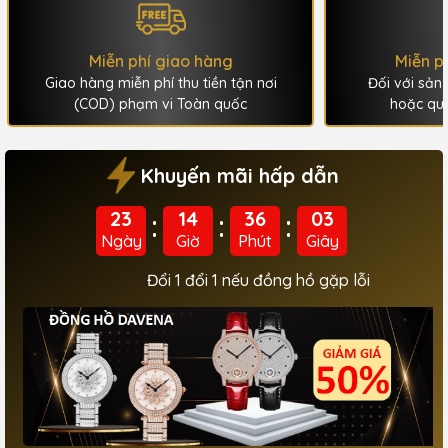
Miễn phí giao hàng
Miễn p
Giao hàng miễn phí thu tiền tận nơi
Đối với sản
(COD) phạm vi Toàn quốc
hoặc quá
Khuyến mãi hấp dẫn
23
14
36
00
:
:
:
Ngày
Giờ
Phút
Giây
 nếu đồng hồ gặp lỗi
Miễn phí giao