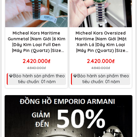
Micheal Kors Maritime
Micheal Kors Oversized
Gunmetal |Nam Giới |6 Kim
Maritime |Nam Giới |Mặt
|Dây Kim Loại Full Đen
Xanh Lá |Dây Kim Loại
|Máy Pin (Quartz) |Size
|Máy Pin (Quartz) |Size
45mm
45mm
2.420.000₫
2.420.000₫
4.840.000₫
4.840.000₫
💎Bảo hành sản phẩm theo
💎Bảo hành sản phẩm theo
tiêu chuẩn: 01 năm
tiêu chuẩn: 01 năm