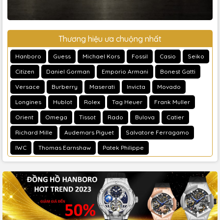
Thương hiệu ưa chuộng nhất
Hanboro
Guess
Michael Kors
Fossil
Casio
Seiko
Citizen
Daniel Gorman
Emporio Armani
Bonest Gatti
Versace
Burberry
Maserati
Invicta
Movado
Longines
Hublot
Rolex
Tag Heuer
Frank Muller
Orient
Omega
Tissot
Rado
Bulova
Catier
Richard Mille
Audemars Piguet
Salvatore Ferragamo
IWC
Thomas Earnshaw
Patek Philippe