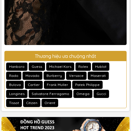
Thương hiệu ưa chuộng nhất
Hanboro
Guess
Michael Kors
Rolex
Hublot
Rado
Movado
Burberry
Versace
Maserati
Bulova
Cartier
Frank Muller
Patek Philippe
Longines
Salvatore Ferragamo
Omega
Gucci
Tissot
Citizen
Orient