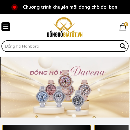
Chương trình khuyến mãi đang chờ đợi bạn
Chào mừng bạn đến với Đồnghồgiátốt.vn!
Đăng ký thành viên nhận ngay ưu đãi
0