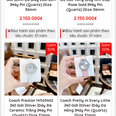
|Máy Pin (Quartz) |Size
Rose Gold |Máy Pin
36mm
(Quartz) |Size 36mm
2.150.000₫
2.150.000₫
4.300.000₫
4.300.000₫
💎Bảo hành sản phẩm theo
💎Bảo hành sản phẩm theo
tiêu chuẩn: 01 năm
tiêu chuẩn: 01 năm
Giảm
Giảm
50%
50%
Coach Preston 14503462
Coach Pretty In Every Little
|Nữ Giới |Silver |Dây Đá
|Nữ Giới |Silver |Dây Da
Ceramic Trắng |Máy Pin
Hồng |Máy Pin (Quartz)
(Quartz) |Size 32mm
|Size 32mm