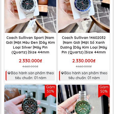
Coach Sullivan Sport |Nam
Coach Sullivan 14602032
Giới |Mặt Màu Đen |Dây Kim
|Nam Giới |Mặt Số Xanh
Loại Silver |Máy Pin
Dương |Dây Kim Loại |Máy
(Quartz) |Size 44mm
Pin (Quartz) |Size 44mm
2.330.000₫
2.330.000₫
4.660.000₫
4.660.000₫
💎Bảo hành sản phẩm theo
💎Bảo hành sản phẩm theo
tiêu chuẩn: 01 năm
tiêu chuẩn: 01 năm
Giảm
Giảm
50%
50%