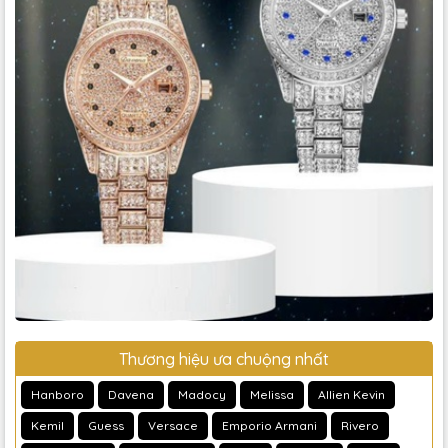
Thương hiệu ưa chuộng nhất
Hanboro
Davena
Madocy
Melissa
Allien Kevin
Kemil
Guess
Versace
Emporio Armani
Rivero