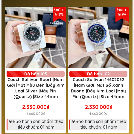
Giảm
Giảm
50%
50%
Đã bán 103
Đã bán 102
Coach Sullivan Sport |Nam
Coach Sullivan 14602032
Giới |Mặt Màu Đen |Dây Kim
|Nam Giới |Mặt Số Xanh
Loại Silver |Máy Pin
Dương |Dây Kim Loại |Máy
(Quartz) |Size 44mm
Pin (Quartz) |Size 44mm
2.330.000₫
2.330.000₫
4.660.000₫
4.660.000₫
💎Bảo hành sản phẩm theo
💎Bảo hành sản phẩm theo
tiêu chuẩn: 01 năm
tiêu chuẩn: 01 năm
Mã giảm giá: