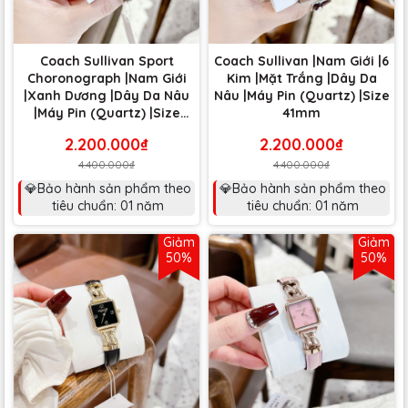
Coach Sullivan Sport
Coach Sullivan |Nam Giới |6
Choronograph |Nam Giới
Kim |Mặt Trắng |Dây Da
|Xanh Dương |Dây Da Nâu
Nâu |Máy Pin (Quartz) |Size
|Máy Pin (Quartz) |Size
41mm
41mm
2.200.000₫
2.200.000₫
4.400.000₫
4.400.000₫
💎Bảo hành sản phẩm theo
💎Bảo hành sản phẩm theo
tiêu chuẩn: 01 năm
tiêu chuẩn: 01 năm
Giảm
Giảm
50%
50%