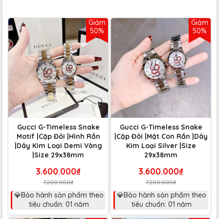
Giảm
Giảm
50%
50%
Gucci G-Timeless Snake
Gucci G-Timeless Snake
Motif |Cặp Đôi |Hình Rắn
|Cặp Đôi |Mặt Con Rắn |Dây
|Dây Kim Loại Demi Vàng
Kim Loại Silver |Size
|Size 29x38mm
29x38mm
3.600.000₫
3.600.000₫
7.200.000₫
7.200.000₫
💎Bảo hành sản phẩm theo
💎Bảo hành sản phẩm theo
tiêu chuẩn: 01 năm
tiêu chuẩn: 01 năm