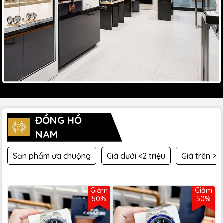
ĐỒNG HỒ
NAM
Sản phẩm ưa chuộng
Giá dưới <2 triệu
Giá trên >2 
Giảm
Giảm
50%
50%