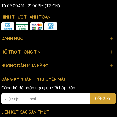
Từ 09:00AM - 21:00PM (T2-CN)
HÌNH THỨC THANH TOÁN
DANH MỤC
HỖ TRỢ THÔNG TIN
HƯỚNG DẪN MUA HÀNG
ĐĂNG KÝ NHẬN TIN KHUYẾN MÃI
Đăng ký để nhận ngay ưu đãi hấp dẫn
ĐĂNG KÝ
LIÊN KẾT CÁC SÀN TMĐT