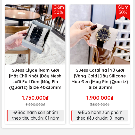
Giảm
Giảm
50%
50%
Guess Clyde |Nam Giới
Guess Catalina |Nữ Giới
|Mặt Chữ Nhật |Dây Mesh
|Vàng Gold |Dây Silicone
Lưới Full Đen |Máy Pin
Màu Đen |Máy Pin (Quartz)
(Quartz) |Size 40x35mm
|Size 35mm
1.750.000₫
1.900.000₫
3.500.000₫
3.800.000₫
💎Bảo hành sản phẩm
💎Bảo hành sản phẩm
theo tiêu chuẩn: 01 năm
theo tiêu chuẩn: 01 năm