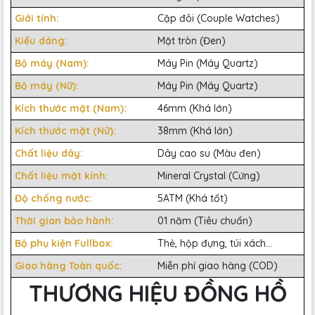
Giới tính:
Cặp đôi (Couple Watches)
Kiểu dáng:
Mặt tròn (Đen)
Bộ máy (Nam):
Máy Pin (Máy Quartz)
Bộ máy (Nữ):
Máy Pin (Máy Quartz)
Kích thước mặt (Nam):
46mm (Khá lớn)
Kích thước mặt (Nữ):
38mm (Khá lớn)
Chất liệu dây:
Dây cao su (Màu đen)
Chất liệu mặt kính:
Mineral Crystal (Cứng)
Độ chống nước:
5ATM (Khá tốt)
Thời gian bảo hành:
01 năm (Tiêu chuẩn)
Bộ phụ kiện Fullbox:
Thẻ, hộp đựng, túi xách...
Giao hàng Toàn quốc:
Miễn phí giao hàng (COD)
THƯƠNG HIỆU ĐỒNG HỒ