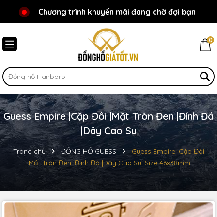
Chương trình khuyến mãi đang chờ đợi bạn
Chào mừng bạn đến với Đồnghồgiátốt.vn!
0
Guess Empire |Cặp Đôi |Mặt Tròn Đen |Đính Đá
|Dây Cao Su
Trang chủ
ĐỒNG HỒ GUESS
Guess Empire |Cặp Đôi
|Mặt Tròn Đen |Đính Đá |Dây Cao Su |Size 46x38mm