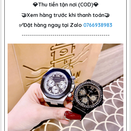
💎Thu tiền tận nơi (COD)💎
🤝Xem hàng trước khi thanh toán🤝
✅Đặt hàng ngay tại Zalo
0766938983
-------------------------------------------