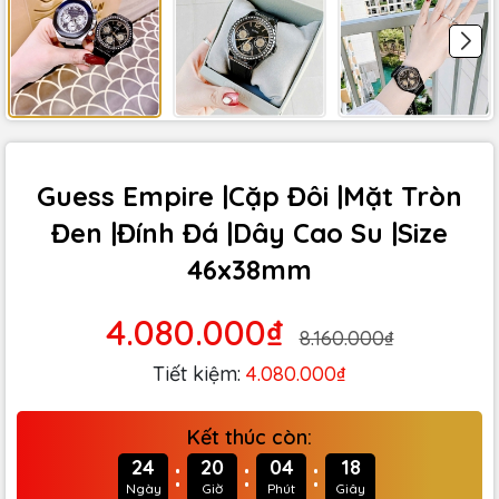
Guess Empire |Cặp Đôi |Mặt Tròn
Đen |Đính Đá |Dây Cao Su |Size
46x38mm
4.080.000₫
8.160.000₫
Tiết kiệm:
4.080.000₫
Kết thúc còn:
:
:
:
24
20
04
17
Ngày
Giờ
Phút
Giây