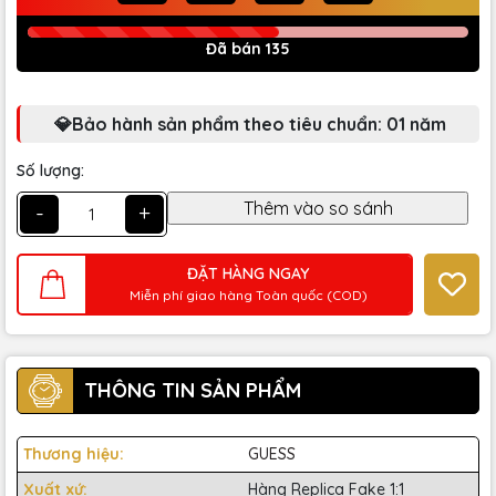
Đã bán 135
💎Bảo hành sản phẩm theo tiêu chuẩn: 01 năm
Số lượng:
-
+
ĐẶT HÀNG NGAY
Miễn phí giao hàng Toàn quốc (COD)
THÔNG TIN SẢN PHẨM
Thương hiệu:
GUESS
Xuất xứ:
Hàng Replica Fake 1:1