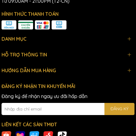
Từ 09:00AM - 21:00PM (T2-CN)
HÌNH THỨC THANH TOÁN
DANH MỤC
HỖ TRỢ THÔNG TIN
HƯỚNG DẪN MUA HÀNG
ĐĂNG KÝ NHẬN TIN KHUYẾN MÃI
Đăng ký để nhận ngay ưu đãi hấp dẫn
ĐĂNG KÝ
LIÊN KẾT CÁC SÀN TMĐT