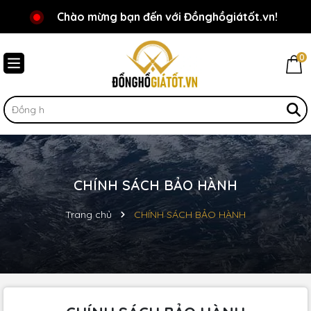
Chương trình khuyến mãi đang chờ đợi bạn
Chào mừng bạn đến với Đồnghồgiátốt.vn!
0
CHÍNH SÁCH BẢO HÀNH
Trang chủ
CHÍNH SÁCH BẢO HÀNH