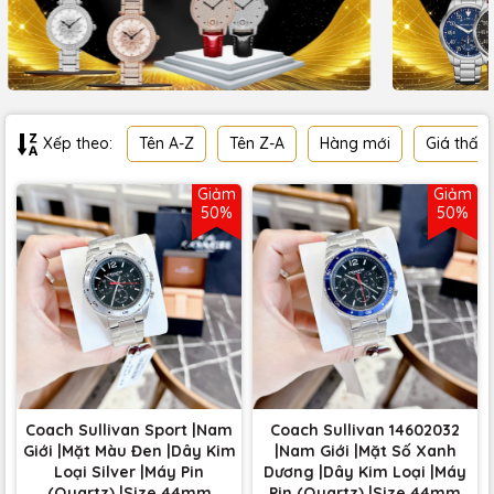
Tên A-Z
Tên Z-A
Hàng mới
Giá thấp
Xếp theo:
Giảm
Giảm
50%
50%
Coach Sullivan Sport |Nam
Coach Sullivan 14602032
Giới |Mặt Màu Đen |Dây Kim
|Nam Giới |Mặt Số Xanh
Loại Silver |Máy Pin
Dương |Dây Kim Loại |Máy
(Quartz) |Size 44mm
Pin (Quartz) |Size 44mm