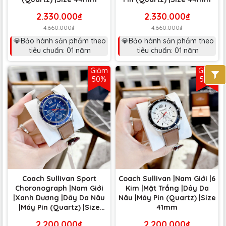
2.330.000₫
2.330.000₫
4.660.000₫
4.660.000₫
💎Bảo hành sản phẩm theo
💎Bảo hành sản phẩm theo
tiêu chuẩn: 01 năm
tiêu chuẩn: 01 năm
Giảm
Giảm
50%
50%
Coach Sullivan Sport
Coach Sullivan |Nam Giới |6
Choronograph |Nam Giới
Kim |Mặt Trắng |Dây Da
|Xanh Dương |Dây Da Nâu
Nâu |Máy Pin (Quartz) |Size
|Máy Pin (Quartz) |Size
41mm
41mm
2.200.000₫
2.200.000₫