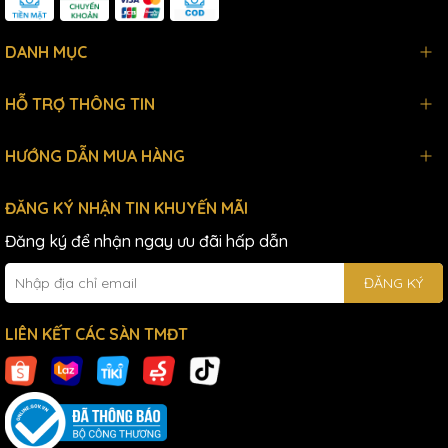
DANH MỤC
HỖ TRỢ THÔNG TIN
HƯỚNG DẪN MUA HÀNG
ĐĂNG KÝ NHẬN TIN KHUYẾN MÃI
Đăng ký để nhận ngay ưu đãi hấp dẫn
ĐĂNG KÝ
LIÊN KẾT CÁC SÀN TMĐT