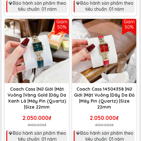
💎Bảo hành sản phẩm theo
💎Bảo hành sản phẩm theo
tiêu chuẩn: 01 năm
tiêu chuẩn: 01 năm
Giảm
Giảm
50%
50%
Coach Cass |Nữ Giới |Mặt
Coach Cass 14504358 |Nữ
Vuông |Vàng Gold |Dây Da
Giới |Mặt Vuông |Dây Da Đỏ
Xanh Lá |Máy Pin (Quartz)
|Máy Pin (Quartz) |Size
|Size 22mm
22mm
2.050.000₫
2.050.000₫
4.100.000₫
4.100.000₫
💎Bảo hành sản phẩm theo
💎Bảo hành sản phẩm theo
tiêu chuẩn: 01 năm
tiêu chuẩn: 01 năm