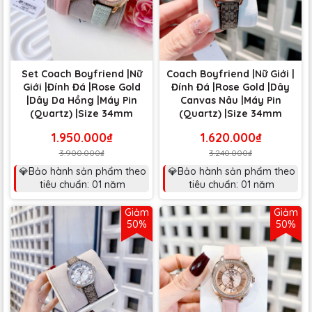
Set Coach Boyfriend |Nữ
Coach Boyfriend |Nữ Giới |
Giới |Đính Đá |Rose Gold
Đính Đá |Rose Gold |Dây
|Dây Da Hồng |Máy Pin
Canvas Nâu |Máy Pin
(Quartz) |Size 34mm
(Quartz) |Size 34mm
1.950.000₫
1.620.000₫
3.900.000₫
3.240.000₫
💎Bảo hành sản phẩm theo
💎Bảo hành sản phẩm theo
tiêu chuẩn: 01 năm
tiêu chuẩn: 01 năm
Giảm
Giảm
50%
50%