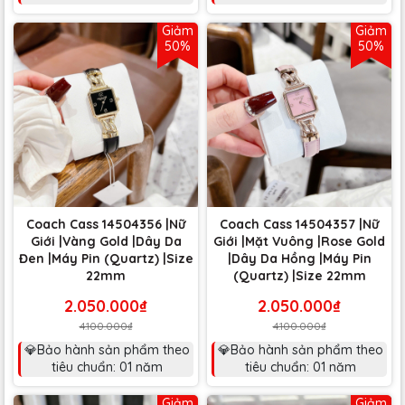
Giảm
Giảm
50%
50%
Coach Cass 14504356 |Nữ
Coach Cass 14504357 |Nữ
Giới |Vàng Gold |Dây Da
Giới |Mặt Vuông |Rose Gold
Đen |Máy Pin (Quartz) |Size
|Dây Da Hồng |Máy Pin
22mm
(Quartz) |Size 22mm
2.050.000₫
2.050.000₫
4.100.000₫
4.100.000₫
💎Bảo hành sản phẩm theo
💎Bảo hành sản phẩm theo
tiêu chuẩn: 01 năm
tiêu chuẩn: 01 năm
Giảm
Giảm