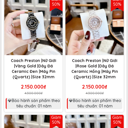
50%
50%
Coach Preston |Nữ Giới
Coach Preston |Nữ Giới
|Vàng Gold |Dây Đá
|Rose Gold |Dây Đá
Ceramic Đen |Máy Pin
Ceramic Hồng |Máy Pin
(Quartz) |Size 32mm
(Quartz) |Size 32mm
2.150.000₫
2.150.000₫
4.300.000₫
4.300.000₫
💎Bảo hành sản phẩm theo
💎Bảo hành sản phẩm theo
tiêu chuẩn: 01 năm
tiêu chuẩn: 01 năm
Giảm
Giảm
50%
50%