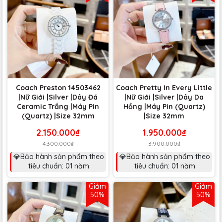
Coach Preston 14503462
Coach Pretty In Every Little
|Nữ Giới |Silver |Dây Đá
|Nữ Giới |Silver |Dây Da
Ceramic Trắng |Máy Pin
Hồng |Máy Pin (Quartz)
(Quartz) |Size 32mm
|Size 32mm
2.150.000₫
1.950.000₫
4.300.000₫
3.900.000₫
💎Bảo hành sản phẩm theo
💎Bảo hành sản phẩm theo
tiêu chuẩn: 01 năm
tiêu chuẩn: 01 năm
Giảm
Giảm
50%
50%