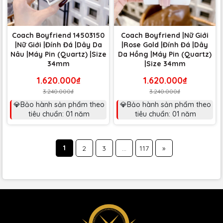
Coach Boyfriend 14503150
Coach Boyfriend |Nữ Giới
|Nữ Giới |Đính Đá |Dây Da
|Rose Gold |Đính Đá |Dây
Nâu |Máy Pin (Quartz) |Size
Da Hồng |Máy Pin (Quartz)
34mm
|Size 34mm
1.620.000₫
1.620.000₫
3.240.000₫
3.240.000₫
💎Bảo hành sản phẩm theo
💎Bảo hành sản phẩm theo
tiêu chuẩn: 01 năm
tiêu chuẩn: 01 năm
1
2
3
...
117
»