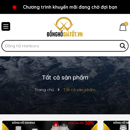
Chương trình khuyến mãi đang chờ đợi bạn
Chào mừng bạn đến với Đồnghồgiátốt.vn!
0
Tất cả sản phẩm
Trang chủ
Tất cả sản phẩm