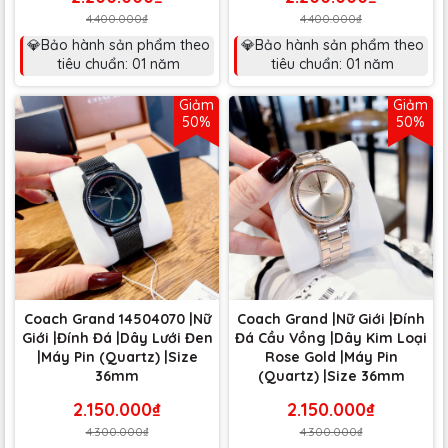
4.400.000₫
4.400.000₫
💎Bảo hành sản phẩm theo
💎Bảo hành sản phẩm theo
tiêu chuẩn: 01 năm
tiêu chuẩn: 01 năm
Giảm
Giảm
50%
50%
Coach Grand 14504070 |Nữ
Coach Grand |Nữ Giới |Đính
Giới |Đính Đá |Dây Lưới Đen
Đá Cầu Vồng |Dây Kim Loại
|Máy Pin (Quartz) |Size
Rose Gold |Máy Pin
36mm
(Quartz) |Size 36mm
2.150.000₫
2.150.000₫
4.300.000₫
4.300.000₫