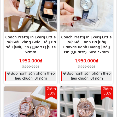
Coach Pretty In Every Little
Coach Pretty In Every Little
|Nữ Giới |Vàng Gold |Dây Da
|Nữ Giới |Đính Đá |Dây
Nâu |Máy Pin (Quartz) |Size
Canvas Xanh Dương |Máy
32mm
Pin (Quartz) |Size 32mm
1.950.000₫
1.950.000₫
3.900.000₫
3.900.000₫
💎Bảo hành sản phẩm theo
💎Bảo hành sản phẩm theo
tiêu chuẩn: 01 năm
tiêu chuẩn: 01 năm
Giảm
Giảm
50%
50%