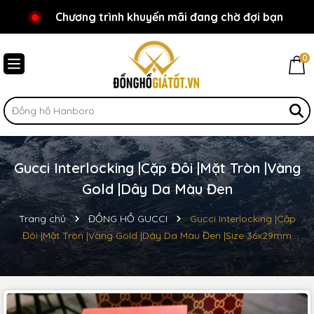
Chương trình khuyến mãi đang chờ đợi bạn
Chào mừng bạn đến với Đồnghồgiátốt.vn!
0
Gucci Interlocking |Cặp Đôi |Mặt Tròn |Vàng
Gold |Dây Da Màu Đen
Trang chủ
ĐỒNG HỒ GUCCI
Gucci Interlocking |Cặp
Đôi |Mặt Tròn |Vàng Gold |Dây Da Màu Đen |Size 36x29mm