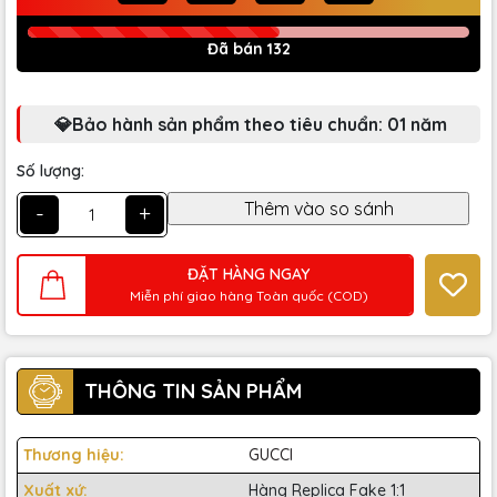
Đã bán 132
💎Bảo hành sản phẩm theo tiêu chuẩn: 01 năm
Số lượng:
-
+
ĐẶT HÀNG NGAY
Miễn phí giao hàng Toàn quốc (COD)
THÔNG TIN SẢN PHẨM
Thương hiệu:
GUCCI
Xuất xứ:
Hàng Replica Fake 1:1