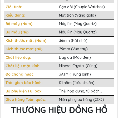
Giới tính:
Cặp đôi (Couple Watches)
Kiểu dáng:
Mặt tròn (Vàng gold)
Bộ máy (Nam):
Máy Pin (Máy Quartz)
Bộ máy (Nữ):
Máy Pin (Máy Quartz)
Kích thước mặt (Nam):
36mm (Rất nhỏ)
Kích thước mặt (Nữ):
29mm (Vừa tay)
Chất liệu dây:
Dây da (Màu đen)
Chất liệu mặt kính:
Mineral Crystal (Cứng)
Độ chống nước:
3ATM (Trung bình)
Thời gian bảo hành:
01 năm (Tiêu chuẩn)
Bộ phụ kiện Fullbox:
Thẻ, hộp đựng, túi xách...
Giao hàng Toàn quốc:
Miễn phí giao hàng (COD)
THƯƠNG HIỆU ĐỒNG HỒ