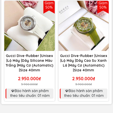
Giảm
Giảm
50%
50%
Gucci Dive-Rubber |Unisex
Gucci Dive-Rubber |Unisex
|Lộ Máy |Dây Silicone Màu
|Lộ Máy |Dây Cao Su Xanh
Trắng |Máy Cơ (Automatic)
Lá |Máy Cơ (Automatic)
|Size 40mm
|Size 40mm
2.950.000₫
2.950.000₫
5.900.000₫
5.900.000₫
💎Bảo hành sản phẩm
💎Bảo hành sản phẩm
theo tiêu chuẩn: 01 năm
theo tiêu chuẩn: 01 năm