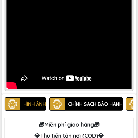
HÌNH ẢNH
CHÍNH SÁCH BẢO HÀNH
🎁Miễn phí giao hàng🎁
💎Thu tiền tận nơi (COD)💎