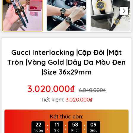
Gucci Interlocking |Cặp Đôi |Mặt
Tròn |Vàng Gold |Dây Da Màu Đen
|Size 36x29mm
3.020.000₫
6.040.000₫
Tiết kiệm:
3.020.000₫
Kết thúc còn:
:
:
:
22
11
58
08
Ngày
Giờ
Phút
Giây