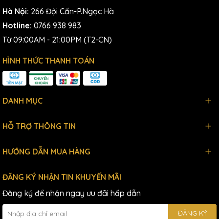
Hà Nội:
266 Đội Cấn-P.Ngọc Hà
Hotline:
0766 938 983
Từ 09:00AM - 21:00PM (T2-CN)
HÌNH THỨC THANH TOÁN
DANH MỤC
HỖ TRỢ THÔNG TIN
HƯỚNG DẪN MUA HÀNG
ĐĂNG KÝ NHẬN TIN KHUYẾN MÃI
Đăng ký để nhận ngay ưu đãi hấp dẫn
ĐĂNG KÝ