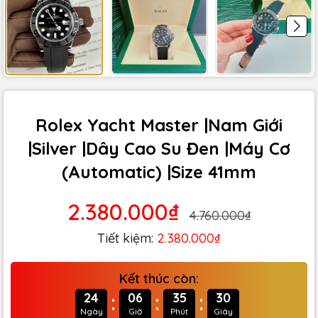
Rolex Yacht Master |Nam Giới
|Silver |Dây Cao Su Đen |Máy Cơ
(Automatic) |Size 41mm
2.380.000₫
4.760.000₫
Tiết kiệm:
2.380.000₫
Kết thúc còn:
:
:
:
24
06
35
29
Ngày
Giờ
Phút
Giây