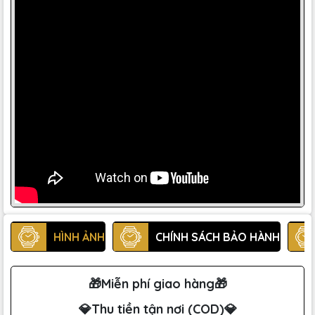
HÌNH ẢNH
CHÍNH SÁCH BẢO HÀNH
🎁Miễn phí giao hàng🎁
💎Thu tiền tận nơi (COD)💎