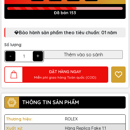
Đã bán 153
💎Bảo hành sản phẩm theo tiêu chuẩn: 01 năm
Số lượng:
-
+
ĐẶT HÀNG NGAY
Miễn phí giao hàng Toàn quốc (COD)
THÔNG TIN SẢN PHẨM
Thương hiệu:
ROLEX
Xuất xứ:
Hàng Replica Fake 1:1