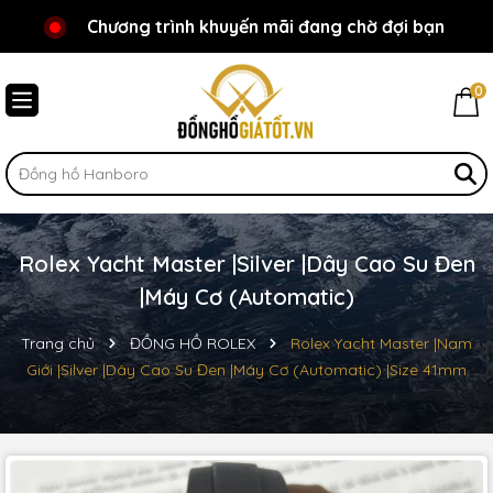
Chương trình khuyến mãi đang chờ đợi bạn
Chào mừng bạn đến với Đồnghồgiátốt.vn!
0
Rolex Yacht Master |Silver |Dây Cao Su Đen
|Máy Cơ (Automatic)
Trang chủ
ĐỒNG HỒ ROLEX
Rolex Yacht Master |Nam
Giới |Silver |Dây Cao Su Đen |Máy Cơ (Automatic) |Size 41mm