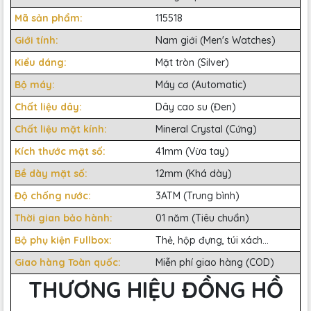
Mã sản phẩm:
115518
Giới tính:
Nam giới (Men's Watches)
Kiểu dáng:
Mặt tròn (Silver)
Bộ máy:
Máy cơ (Automatic)
Chất liệu dây:
Dây cao su (Đen)
Chất liệu mặt kính:
Mineral Crystal (Cứng)
Kích thước mặt số:
41mm (Vừa tay)
Bề dày mặt số:
12mm (Khá dày)
Độ chống nước:
3ATM (Trung bình)
Thời gian bảo hành:
01 năm (Tiêu chuẩn)
Bộ phụ kiện Fullbox:
Thẻ, hộp đựng, túi xách...
Giao hàng Toàn quốc:
Miễn phí giao hàng (COD)
THƯƠNG HIỆU ĐỒNG HỒ