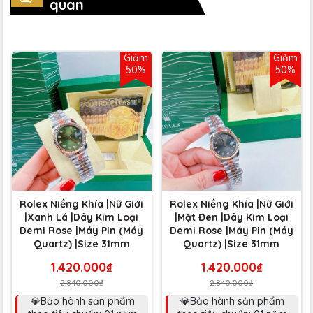
quan
Giảm
Giảm
50%
50%
Rolex Niềng Khía |Nữ Giới
Rolex Niềng Khía |Nữ Giới
|Xanh Lá |Dây Kim Loại
|Mặt Đen |Dây Kim Loại
Demi Rose |Máy Pin (Máy
Demi Rose |Máy Pin (Máy
Quartz) |Size 31mm
Quartz) |Size 31mm
1.420.000₫
1.420.000₫
2.840.000₫
2.840.000₫
💎Bảo hành sản phẩm
💎Bảo hành sản phẩm