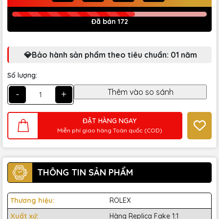
Đã bán 172
💎Bảo hành sản phẩm theo tiêu chuẩn: 01 năm
Số lượng:
-
+
ĐẶT HÀNG NGAY
Miễn phí giao hàng Toàn quốc (COD)
THÔNG TIN SẢN PHẨM
Thương hiệu:
ROLEX
Xuất xứ:
Hàng Replica Fake 1:1