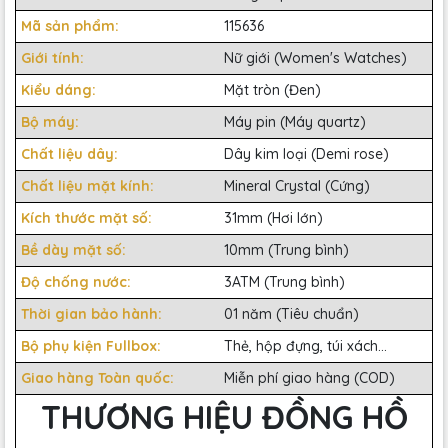
Mã sản phẩm:
115636
Giới tính:
Nữ giới (Women's Watches)
Kiểu dáng:
Mặt tròn (Đen)
Bộ máy:
Máy pin (Máy quartz)
Chất liệu dây:
Dây kim loại (Demi rose)
Chất liệu mặt kính:
Mineral Crystal (Cứng)
Kích thước mặt số:
31mm (Hơi lớn)
Bề dày mặt số:
10mm (Trung bình)
Độ chống nước:
3ATM (Trung bình)
Thời gian bảo hành:
01 năm (Tiêu chuẩn)
Bộ phụ kiện Fullbox:
Thẻ, hộp đựng, túi xách...
Giao hàng Toàn quốc:
Miễn phí giao hàng (COD)
THƯƠNG HIỆU ĐỒNG HỒ