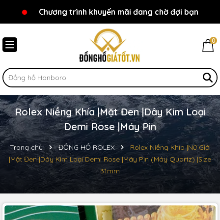
Chương trình khuyến mãi đang chờ đợi bạn
Chào mừng bạn đến với Đồnghồgiátốt.vn!
0
Rolex Niềng Khía |Mặt Đen |Dây Kim Loại
Demi Rose |Máy Pin
Trang chủ
ĐỒNG HỒ ROLEX
Rolex Niềng Khía |Nữ Giới
|Mặt Đen |Dây Kim Loại Demi Rose |Máy Pin (Máy Quartz) |Size
31mm