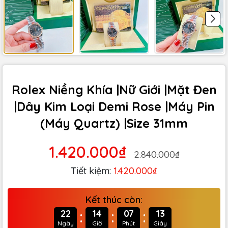
Rolex Niềng Khía |Nữ Giới |Mặt Đen
|Dây Kim Loại Demi Rose |Máy Pin
(Máy Quartz) |Size 31mm
1.420.000₫
2.840.000₫
Tiết kiệm:
1.420.000₫
Kết thúc còn:
:
:
:
22
14
07
12
Ngày
Giờ
Phút
Giây