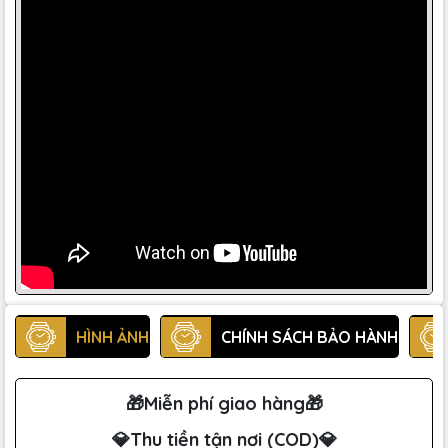
HÌNH ẢNH
CHÍNH SÁCH BẢO HÀNH
🎁Miễn phí giao hàng🎁
💎Thu tiền tận nơi (COD)💎