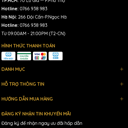
TP.HCM:
70 Lữ Gia -- P.Phú Thọ
Hotline:
0766 938 983
Hà Nội:
266 Đội Cấn-P.Ngọc Hà
Hotline:
0766 938 983
Từ 09:00AM - 21:00PM (T2-CN)
HÌNH THỨC THANH TOÁN
DANH MỤC
HỖ TRỢ THÔNG TIN
HƯỚNG DẪN MUA HÀNG
ĐĂNG KÝ NHẬN TIN KHUYẾN MÃI
Đăng ký để nhận ngay ưu đãi hấp dẫn