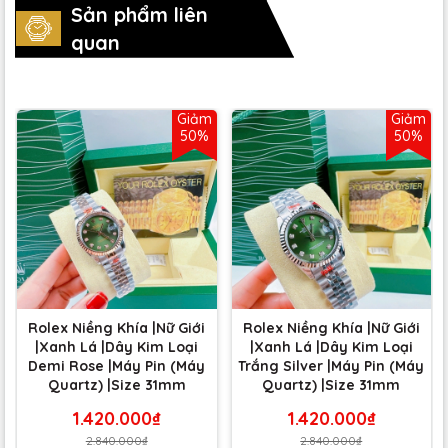
Sản phẩm liên
quan
Giảm
Giảm
50%
50%
Rolex Niềng Khía |Nữ Giới
Rolex Niềng Khía |Nữ Giới
|Xanh Lá |Dây Kim Loại
|Xanh Lá |Dây Kim Loại
Demi Rose |Máy Pin (Máy
Trắng Silver |Máy Pin (Máy
Quartz) |Size 31mm
Quartz) |Size 31mm
1.420.000₫
1.420.000₫
2.840.000₫
2.840.000₫