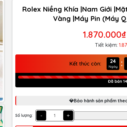
Rolex Niềng Khía |Nam Giới |Mặ
Vàng |Máy Pin (Máy Q
1.870.000₫
Tiết kiệm:
1.8
:
24
Kết thúc còn:
Ngày
Đã bán 1
💎Bảo hành sản phẩm theo
-
+
Số lượng: