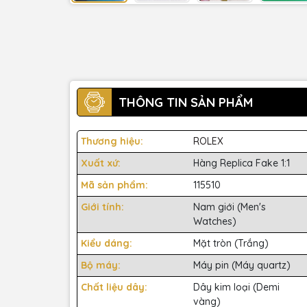
THÔNG TIN SẢN PHẨM
Thương hiệu:
ROLEX
Xuất xứ:
Hàng Replica Fake 1:1
Mã sản phẩm:
115510
Giới tính:
Nam giới (Men's
Watches)
Kiểu dáng:
Mặt tròn (Trắng)
Bộ máy:
Máy pin (Máy quartz)
Chất liệu dây:
Dây kim loại (Demi
vàng)