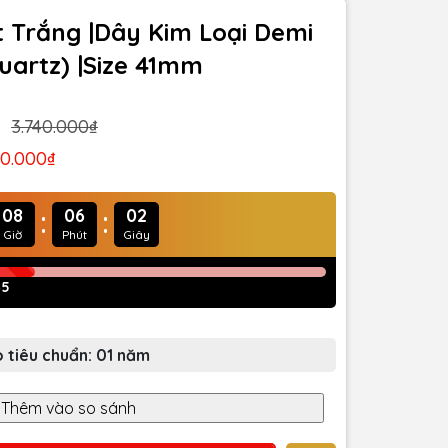
t Trắng |Dây Kim Loại Demi
uartz) |Size 41mm
3.740.000₫
70.000₫
:
:
08
06
00
Giờ
Phút
Giây
45
 tiêu chuẩn: 01 năm