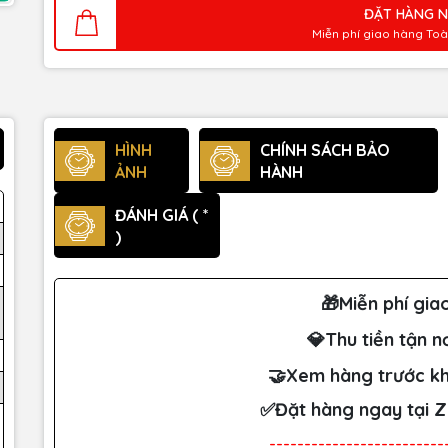
ĐẶT HÀNG 
Miễn phí giao hàng To
HÌNH
CHÍNH SÁCH BẢO
ẢNH
HÀNH
ĐÁNH GIÁ ( *
)
🎁Miễn phí gia
💎Thu tiền tận n
🤝Xem hàng trước kh
✅Đặt hàng ngay tại 
-------------------------