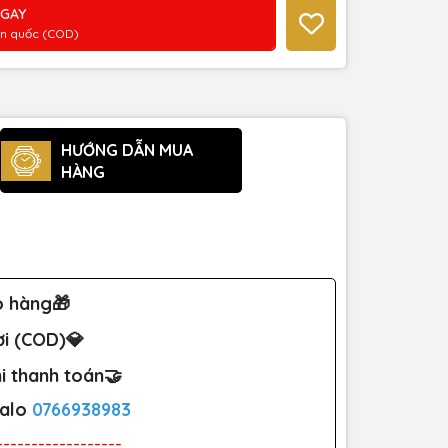
NGAY
àn quốc (COD)
HƯỚNG DẪN MUA
HÀNG
o hàng🎁
ơi (COD)💎
i thanh toán🤝
Zalo
0766938983
------------------