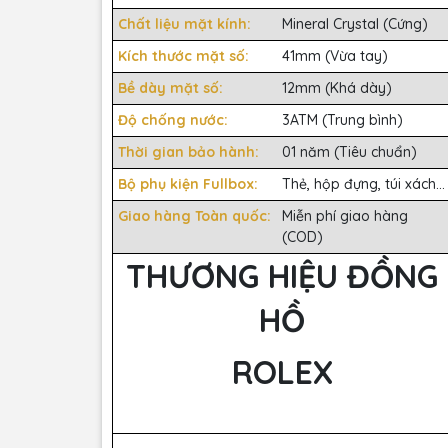
Chất liệu mặt kính:
Mineral Crystal (Cứng)
Kích thước mặt số:
41mm (Vừa tay)
Bề dày mặt số:
12mm (Khá dày)
Độ chống nước:
3ATM (Trung bình)
Thời gian bảo hành:
01 năm (Tiêu chuẩn)
Bộ phụ kiện Fullbox:
Thẻ, hộp đựng, túi xách...
Giao hàng Toàn quốc:
Miễn phí giao hàng
(COD)
THƯƠNG HIỆU ĐỒNG
HỒ
ROLEX