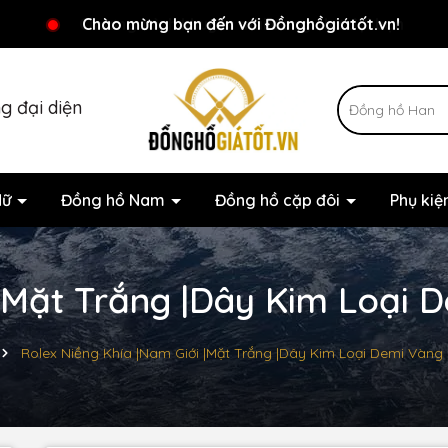
Chương trình khuyến mãi đang chờ đợi bạn
Chào mừng bạn đến với Đồnghồgiátốt.vn!
g đại diện
Nữ
Đồng hồ Nam
Đồng hồ cặp đôi
Phụ ki
|Mặt Trắng |Dây Kim Loại 
Rolex Niềng Khía |Nam Giới |Mặt Trắng |Dây Kim Loại Demi Vàng