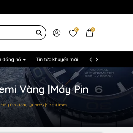
0
0
ện đồng hồ
Tin tức khuyến mãi
Thông tin liên hệ
Demi Vàng |Máy Pin
 |Máy Pin (Máy Quartz) |Size 41mm