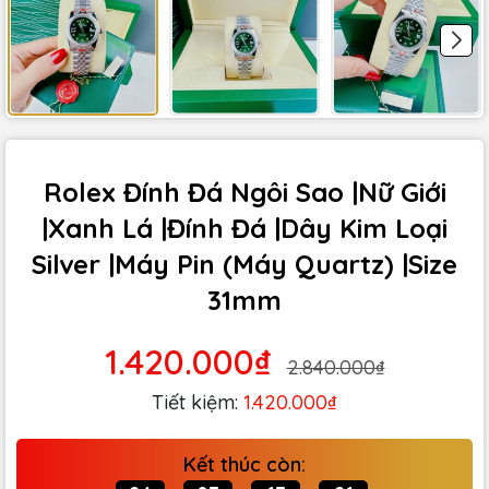
Rolex Đính Đá Ngôi Sao |Nữ Giới
|Xanh Lá |Đính Đá |Dây Kim Loại
Silver |Máy Pin (Máy Quartz) |Size
31mm
1.420.000₫
2.840.000₫
Tiết kiệm:
1.420.000₫
Kết thúc còn: