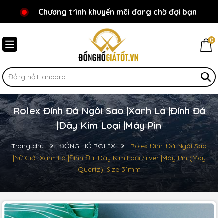
Chương trình khuyến mãi đang chờ đợi bạn
Chào mừng bạn đến với Đồnghồgiátốt.vn!
0
Rolex Đính Đá Ngôi Sao |Xanh Lá |Đính Đá
|Dây Kim Loại |Máy Pin
Trang chủ
ĐỒNG HỒ ROLEX
Rolex Đính Đá Ngôi Sao
|Nữ Giới |Xanh Lá |Đính Đá |Dây Kim Loại Silver |Máy Pin (Máy
Quartz) |Size 31mm