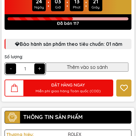
:
:
:
24
03
13
20
Ngày
Giờ
Phút
Giây
Đã bán 117
💎Bảo hành sản phẩm theo tiêu chuẩn: 01 năm
Số lượng:
-
+
ĐẶT HÀNG NGAY
Miễn phí giao hàng Toàn quốc (COD)
THÔNG TIN SẢN PHẨM
Thương hiệu:
ROLEX