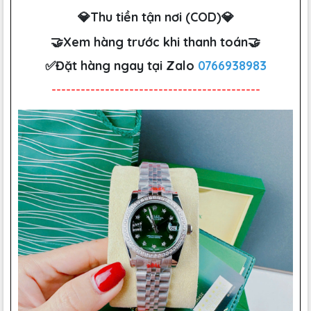
💎Thu tiền tận nơi (COD)💎
🤝Xem hàng trước khi thanh toán🤝
✅Đặt hàng ngay tại Zalo
0766938983
-------------------------------------------