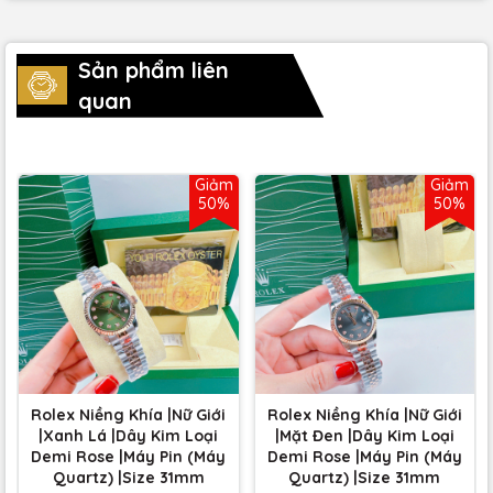
Sản phẩm liên
quan
Giảm
Giảm
50%
50%
Rolex Niềng Khía |Nữ Giới
Rolex Niềng Khía |Nữ Giới
|Xanh Lá |Dây Kim Loại
|Mặt Đen |Dây Kim Loại
Demi Rose |Máy Pin (Máy
Demi Rose |Máy Pin (Máy
Quartz) |Size 31mm
Quartz) |Size 31mm