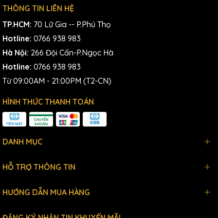
THÔNG TIN LIÊN HỆ
TP.HCM:
70 Lữ Gia -- P.Phú Thọ
Hotline:
0766 938 983
Hà Nội:
266 Đội Cấn-P.Ngọc Hà
Hotline:
0766 938 983
Từ 09:00AM - 21:00PM (T2-CN)
HÌNH THỨC THANH TOÁN
DANH MỤC
HỖ TRỢ THÔNG TIN
HƯỚNG DẪN MUA HÀNG
ĐĂNG KÝ NHẬN TIN KHUYẾN MÃI