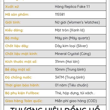
Xuất xứ:
Hàng Replica Fake 1:1
Mã sản phẩm:
115581
Giới tính:
Nữ giới (Women's Watches)
Kiểu dáng:
Mặt tròn (Xanh lá)
Bộ máy:
Máy pin (Máy quartz)
Chất liệu dây:
Dây kim loại (Silver)
Chất liệu mặt kính:
Mineral Crystal (Cứng)
Kích thước mặt số:
31mm (Hơi lớn)
Bề dày mặt số:
10mm (Trung bình)
Độ chống nước:
3ATM (Trung bình)
Thời gian bảo hành:
01 năm (Tiêu chuẩn)
Bộ phụ kiện Fullbox:
Thẻ, hộp đựng, túi xách...
Giao hàng Toàn quốc:
Miễn phí giao hàng (COD)