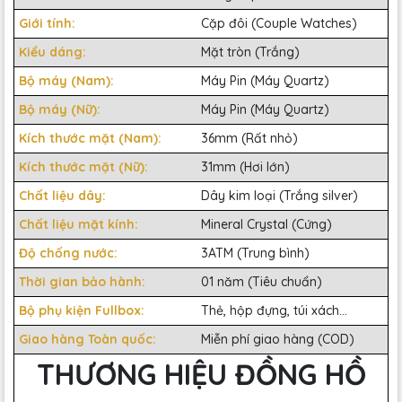
Giới tính:
Cặp đôi (Couple Watches)
Kiểu dáng:
Mặt tròn (Trắng)
Bộ máy (Nam):
Máy Pin (Máy Quartz)
Bộ máy (Nữ):
Máy Pin (Máy Quartz)
Kích thước mặt (Nam):
36mm (Rất nhỏ)
Kích thước mặt (Nữ):
31mm (Hơi lớn)
Chất liệu dây:
Dây kim loại (Trắng silver)
Chất liệu mặt kính:
Mineral Crystal (Cứng)
Độ chống nước:
3ATM (Trung bình)
Thời gian bảo hành:
01 năm (Tiêu chuẩn)
Bộ phụ kiện Fullbox:
Thẻ, hộp đựng, túi xách...
Giao hàng Toàn quốc:
Miễn phí giao hàng (COD)
THƯƠNG HIỆU ĐỒNG HỒ