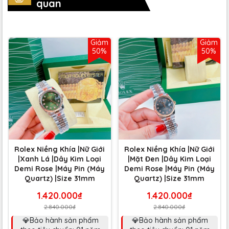
quan
Giảm
Giảm
50%
50%
Rolex Niềng Khía |Nữ Giới
Rolex Niềng Khía |Nữ Giới
|Xanh Lá |Dây Kim Loại
|Mặt Đen |Dây Kim Loại
Demi Rose |Máy Pin (Máy
Demi Rose |Máy Pin (Máy
Quartz) |Size 31mm
Quartz) |Size 31mm
1.420.000₫
1.420.000₫
2.840.000₫
2.840.000₫
💎Bảo hành sản phẩm
💎Bảo hành sản phẩm