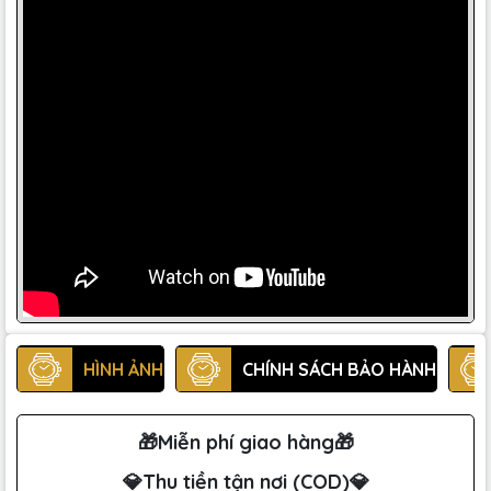
HÌNH ẢNH
CHÍNH SÁCH BẢO HÀNH
🎁Miễn phí giao hàng🎁
💎Thu tiền tận nơi (COD)💎