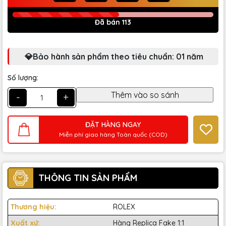
Đã bán 113
💎Bảo hành sản phẩm theo tiêu chuẩn: 01 năm
Số lượng:
-
+
ĐẶT HÀNG NGAY
Miễn phí giao hàng Toàn quốc (COD)
THÔNG TIN SẢN PHẨM
Thương hiệu:
ROLEX
Xuất xứ:
Hàng Replica Fake 1:1