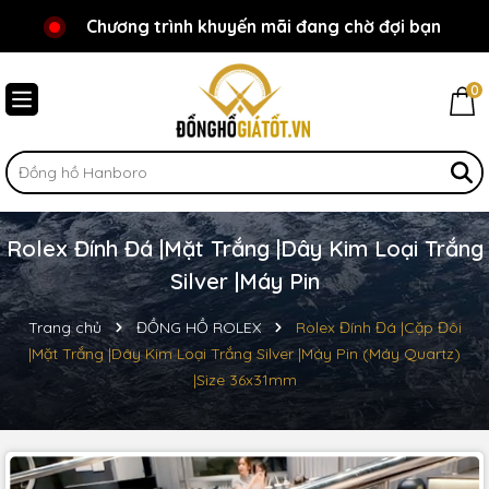
Chương trình khuyến mãi đang chờ đợi bạn
Chào mừng bạn đến với Đồnghồgiátốt.vn!
0
Rolex Đính Đá |Mặt Trắng |Dây Kim Loại Trắng
Silver |Máy Pin
Trang chủ
ĐỒNG HỒ ROLEX
Rolex Đính Đá |Cặp Đôi
|Mặt Trắng |Dây Kim Loại Trắng Silver |Máy Pin (Máy Quartz)
|Size 36x31mm