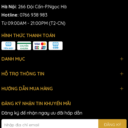
Hà Nội:
266 Đội Cấn-P.Ngọc Hà
Hotline:
0766 938 983
Từ 09:00AM - 21:00PM (T2-CN)
HÌNH THỨC THANH TOÁN
DANH MỤC
HỖ TRỢ THÔNG TIN
HƯỚNG DẪN MUA HÀNG
ĐĂNG KÝ NHẬN TIN KHUYẾN MÃI
Đăng ký để nhận ngay ưu đãi hấp dẫn
ĐĂNG KÝ