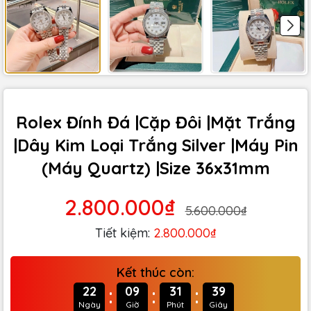
Rolex Đính Đá |Cặp Đôi |Mặt Trắng
|Dây Kim Loại Trắng Silver |Máy Pin
(Máy Quartz) |Size 36x31mm
2.800.000₫
5.600.000₫
Tiết kiệm:
2.800.000₫
Kết thúc còn:
:
:
:
22
09
31
37
Ngày
Giờ
Phút
Giây