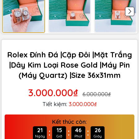
Rolex Đính Đá |Cặp Đôi |Mặt Trắng
|Dây Kim Loại Rose Gold |Máy Pin
(Máy Quartz) |Size 36x31mm
3.000.000₫
6.000.000₫
Tiết kiệm:
3.000.000₫
Kết thúc còn:
:
:
:
21
15
46
24
Ngày
Giờ
Phút
Giây