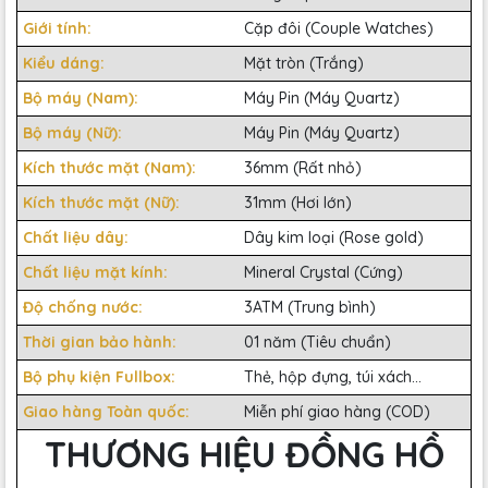
Giới tính:
Cặp đôi (Couple Watches)
Kiểu dáng:
Mặt tròn (Trắng)
Bộ máy (Nam):
Máy Pin (Máy Quartz)
Bộ máy (Nữ):
Máy Pin (Máy Quartz)
Kích thước mặt (Nam):
36mm (Rất nhỏ)
Kích thước mặt (Nữ):
31mm (Hơi lớn)
Chất liệu dây:
Dây kim loại (Rose gold)
Chất liệu mặt kính:
Mineral Crystal (Cứng)
Độ chống nước:
3ATM (Trung bình)
Thời gian bảo hành:
01 năm (Tiêu chuẩn)
Bộ phụ kiện Fullbox:
Thẻ, hộp đựng, túi xách...
Giao hàng Toàn quốc:
Miễn phí giao hàng (COD)
THƯƠNG HIỆU ĐỒNG HỒ