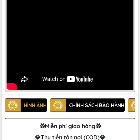
HÌNH ẢNH
CHÍNH SÁCH BẢO HÀNH
🎁Miễn phí giao hàng🎁
💎Thu tiền tận nơi (COD)💎