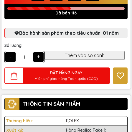
Đã bán 116
💎Bảo hành sản phẩm theo tiêu chuẩn: 01 năm
Số lượng:
-
+
ĐẶT HÀNG NGAY
Miễn phí giao hàng Toàn quốc (COD)
THÔNG TIN SẢN PHẨM
Thương hiệu:
ROLEX
Xuất xứ:
Hàng Replica Fake 1:1