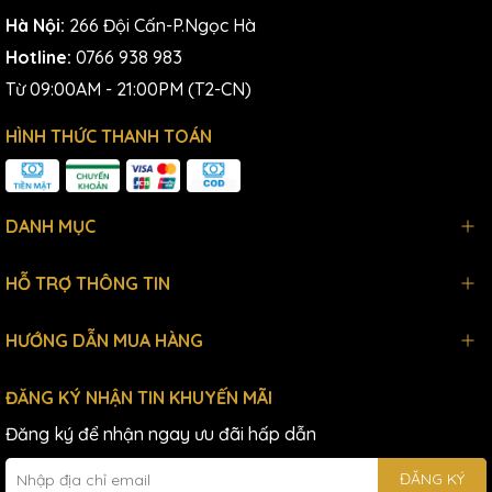
Hà Nội:
266 Đội Cấn-P.Ngọc Hà
Hotline:
0766 938 983
Từ 09:00AM - 21:00PM (T2-CN)
HÌNH THỨC THANH TOÁN
DANH MỤC
HỖ TRỢ THÔNG TIN
HƯỚNG DẪN MUA HÀNG
ĐĂNG KÝ NHẬN TIN KHUYẾN MÃI
Đăng ký để nhận ngay ưu đãi hấp dẫn
ĐĂNG KÝ