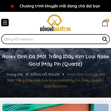
Chương trình khuyến mãi đang chờ đợi bạn
Chào mừng bạn đến với Đồnghồgiátốt.vn!
0
Rolex Đính Đá |Mặt Trắng |Dây Kim Loại Rose
Gold |Máy Pin (Quartz)
Trang chủ
ĐỒNG HỒ ROLEX
Rolex Đính Đá |Cặp Đôi
|Mặt Trắng |Dây Kim Loại Rose Gold |Máy Pin (Máy Quartz)
|Size 36x31mm