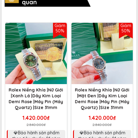
quan
Giảm
Giảm
50%
50%
Rolex Niềng Khía |Nữ Giới
Rolex Niềng Khía |Nữ Giới
|Xanh Lá |Dây Kim Loại
|Mặt Đen |Dây Kim Loại
Demi Rose |Máy Pin (Máy
Demi Rose |Máy Pin (Máy
Quartz) |Size 31mm
Quartz) |Size 31mm
1.420.000₫
1.420.000₫
2.840.000₫
2.840.000₫
💎Bảo hành sản phẩm
💎Bảo hành sản phẩm