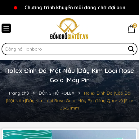
Chương trình khuyến mãi đang chờ đợi bạn
Chào mừng bạn đến với Đồnghồgiátốt.vn!
0
Rolex Đính Đá |Mặt Nâu |Dây Kim Loại Rose
Gold |Máy Pin
Trang chủ
ĐỒNG HỒ ROLEX
Rolex Đính Đá |Cặp Đôi
|Mặt Nâu |Dây Kim Loại Rose Gold |Máy Pin (Máy Quartz) |Size
36x31mm