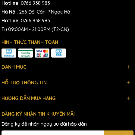
Hotline:
0766 938 983
Hà Nội:
266 Đội Cấn-P.Ngọc Hà
Hotline:
0766 938 983
Từ 09:00AM - 21:00PM (T2-CN)
HÌNH THỨC THANH TOÁN
DANH MỤC
HỖ TRỢ THÔNG TIN
HƯỚNG DẪN MUA HÀNG
ĐĂNG KÝ NHẬN TIN KHUYẾN MÃI
Đăng ký để nhận ngay ưu đãi hấp dẫn