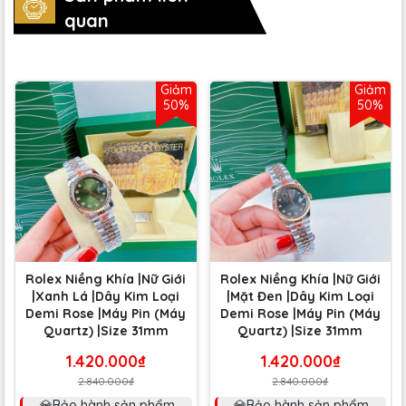
quan
Giảm
Giảm
50%
50%
Rolex Niềng Khía |Nữ Giới
Rolex Niềng Khía |Nữ Giới
|Xanh Lá |Dây Kim Loại
|Mặt Đen |Dây Kim Loại
Demi Rose |Máy Pin (Máy
Demi Rose |Máy Pin (Máy
Quartz) |Size 31mm
Quartz) |Size 31mm
1.420.000₫
1.420.000₫
2.840.000₫
2.840.000₫
💎Bảo hành sản phẩm
💎Bảo hành sản phẩm