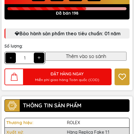
Đã bán 198
💎Bảo hành sản phẩm theo tiêu chuẩn: 01 năm
Số lượng:
-
+
ĐẶT HÀNG NGAY
Miễn phí giao hàng Toàn quốc (COD)
THÔNG TIN SẢN PHẨM
Thương hiệu:
ROLEX
Xuất xứ:
Hàng Replica Fake 1:1