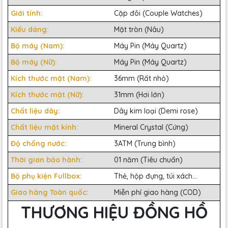
Giới tính:
Cặp đôi (Couple Watches)
Kiểu dáng:
Mặt tròn (Nâu)
Bộ máy (Nam):
Máy Pin (Máy Quartz)
Bộ máy (Nữ):
Máy Pin (Máy Quartz)
Kích thước mặt (Nam):
36mm (Rất nhỏ)
Kích thước mặt (Nữ):
31mm (Hơi lớn)
Chất liệu dây:
Dây kim loại (Demi rose)
Chất liệu mặt kính:
Mineral Crystal (Cứng)
Độ chống nước:
3ATM (Trung bình)
Thời gian bảo hành:
01 năm (Tiêu chuẩn)
Bộ phụ kiện Fullbox:
Thẻ, hộp đựng, túi xách...
Giao hàng Toàn quốc:
Miễn phí giao hàng (COD)
THƯƠNG HIỆU ĐỒNG HỒ