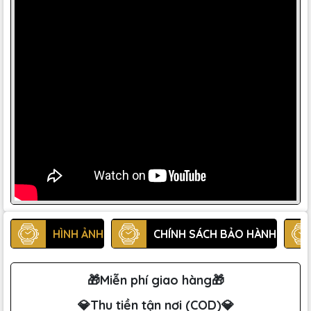
HÌNH ẢNH
CHÍNH SÁCH BẢO HÀNH
🎁Miễn phí giao hàng🎁
💎Thu tiền tận nơi (COD)💎