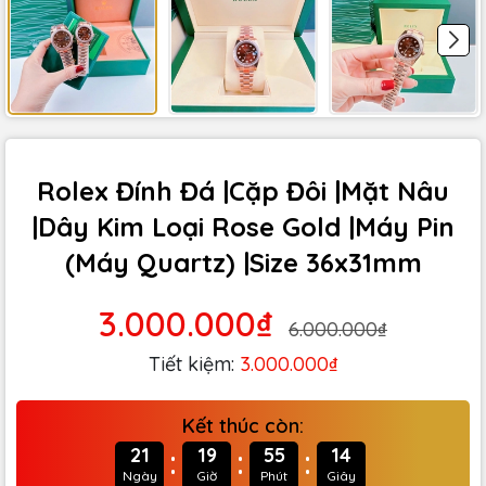
Rolex Đính Đá |Cặp Đôi |Mặt Nâu
|Dây Kim Loại Rose Gold |Máy Pin
(Máy Quartz) |Size 36x31mm
3.000.000₫
6.000.000₫
Tiết kiệm:
3.000.000₫
Kết thúc còn:
:
:
:
21
19
55
13
Ngày
Giờ
Phút
Giây