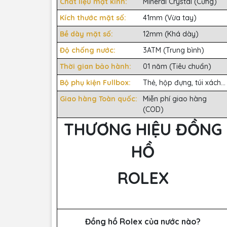
Chất liệu mặt kính:
Mineral Crystal (Cứng)
Kích thước mặt số:
41mm (Vừa tay)
Bề dày mặt số:
12mm (Khá dày)
Độ chống nước:
3ATM (Trung bình)
Thời gian bảo hành:
01 năm (Tiêu chuẩn)
Bộ phụ kiện Fullbox:
Thẻ, hộp đựng, túi xách...
Giao hàng Toàn quốc:
Miễn phí giao hàng
(COD)
THƯƠNG HIỆU ĐỒNG
HỒ
ROLEX
Đồng hồ Rolex của nước nào?