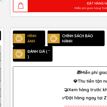
ĐẶT HÀNG 
Miễn phí giao hàng To
HÌNH
CHÍNH SÁCH BẢO
ẢNH
HÀNH
ĐÁNH GIÁ ( *
)
🎁Miễn phí gia
💎Thu tiền tận n
🤝Xem hàng trước kh
✅Đặt hàng ngay tại 
-------------------------