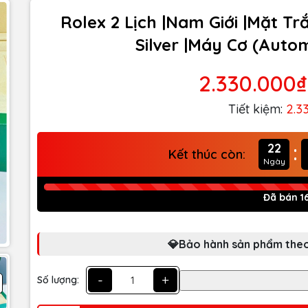
Rolex 2 Lịch |Nam Giới |Mặt Tr
Silver |Máy Cơ (Auto
2.330.000₫
Tiết kiệm:
2.3
:
22
Kết thúc còn:
Ngày
Đã bán 16
💎Bảo hành sản phẩm theo
-
+
Số lượng: