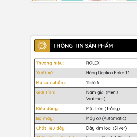
THÔNG TIN SẢN PHẨM
Thương hiệu:
ROLEX
Xuất xứ:
Hàng Replica Fake 1:1
Mã sản phẩm:
115526
Giới tính:
Nam giới (Men's
Watches)
Kiểu dáng:
Mặt tròn (Trắng)
Bộ máy:
Máy cơ (Automatic)
Chất liệu dây:
Dây kim loại (Silver)