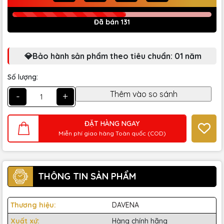
Đã bán 131
💎Bảo hành sản phẩm theo tiêu chuẩn: 01 năm
Số lượng:
-
+
ĐẶT HÀNG NGAY
Miễn phí giao hàng Toàn quốc (COD)
THÔNG TIN SẢN PHẨM
Thương hiệu:
DAVENA
Xuất xứ:
Hàng chính hãng