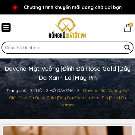
Chương trình khuyến mãi đang chờ đợi bạn
Chào mừng bạn đến với Đồnghồgiátốt.vn!
0
Davena Mặt Vuông |Đính Đá Rose Gold |Dây
Da Xanh Lá |Máy Pin
Trang chủ
ĐỒNG HỒ DAVENA
Davena Mặt Vuông |Nữ
Giới |Đính Đá Rose Gold |Dây Da Xanh Lá |Máy Pin |Size Lớn
37mm