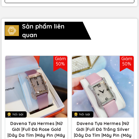
Sản phẩm liên
quan
Giảm
Giảm
50%
50%
Nổi bật
Nổi bật
Davena Tựa Hermes |Nữ
Davena Tựa Hermes |Nữ
Giới |Full Đá Rose Gold
Giới |Full Đá Trắng Silver
|Dây Da Tím |Máy Pin (Máy
|Dây Da Tím |Máy Pin (Máy