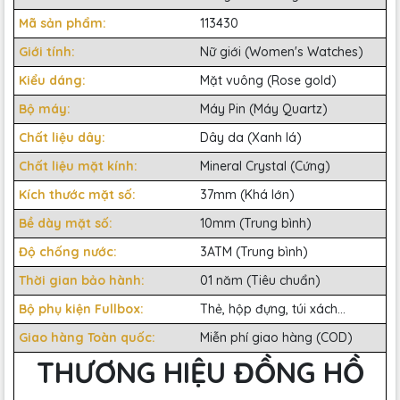
Mã sản phẩm:
113430
Giới tính:
Nữ giới (Women's Watches)
Kiểu dáng:
Mặt vuông (Rose gold)
Bộ máy:
Máy Pin (Máy Quartz)
Chất liệu dây:
Dây da (Xanh lá)
Chất liệu mặt kính:
Mineral Crystal (Cứng)
Kích thước mặt số:
37mm (Khá lớn)
Bề dày mặt số:
10mm (Trung bình)
Độ chống nước:
3ATM (Trung bình)
Thời gian bảo hành:
01 năm (Tiêu chuẩn)
Bộ phụ kiện Fullbox:
Thẻ, hộp đựng, túi xách...
Giao hàng Toàn quốc:
Miễn phí giao hàng (COD)
THƯƠNG HIỆU ĐỒNG HỒ