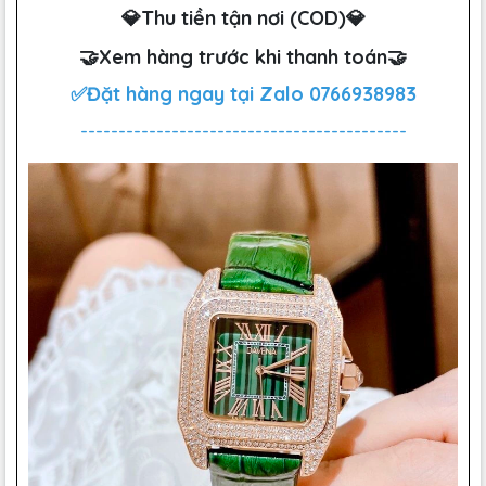
💎Thu tiền tận nơi (COD)💎
🤝Xem hàng trước khi thanh toán🤝
✅Đặt hàng ngay tại Zalo
0766938983
-------------------------------------------