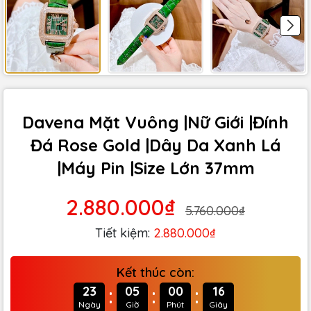
Davena Mặt Vuông |Nữ Giới |Đính
Đá Rose Gold |Dây Da Xanh Lá
|Máy Pin |Size Lớn 37mm
2.880.000₫
5.760.000₫
Tiết kiệm:
2.880.000₫
Kết thúc còn:
:
:
:
23
05
00
15
Ngày
Giờ
Phút
Giây