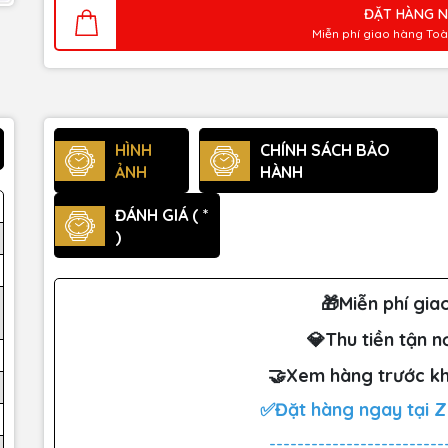
ĐẶT HÀNG 
Miễn phí giao hàng To
HÌNH
CHÍNH SÁCH BẢO
ẢNH
HÀNH
ĐÁNH GIÁ ( *
)
🎁Miễn phí gia
💎Thu tiền tận n
🤝Xem hàng trước kh
✅Đặt hàng ngay tại 
-------------------------