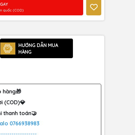
NGAY
àn quốc (COD)
HƯỚNG DẪN MUA
HÀNG
o hàng🎁
ơi (COD)💎
i thanh toán🤝
Zalo
0766938983
------------------