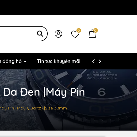
0
0
ện đồng hồ
Tin tức khuyến mãi
Thông tin liên hệ
y Da Đen |Máy Pin
|Máy Pin (Máy Quartz) |Size 39mm