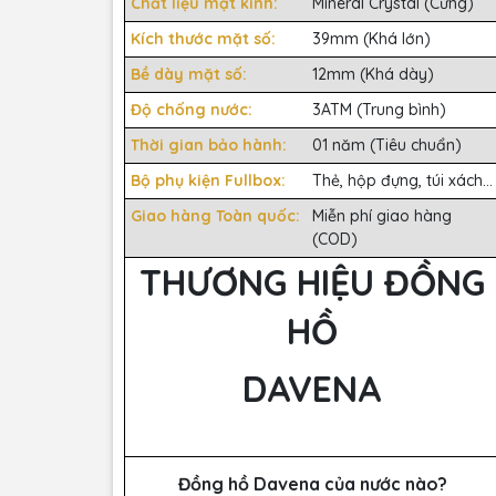
Chất liệu mặt kính:
Mineral Crystal (Cứng)
Kích thước mặt số:
39mm (Khá lớn)
Bề dày mặt số:
12mm (Khá dày)
Độ chống nước:
3ATM (Trung bình)
Thời gian bảo hành:
01 năm (Tiêu chuẩn)
Bộ phụ kiện Fullbox:
Thẻ, hộp đựng, túi xách...
Giao hàng Toàn quốc:
Miễn phí giao hàng
(COD)
THƯƠNG HIỆU ĐỒNG
HỒ
DAVENA
Đồng hồ Davena của nước nào?