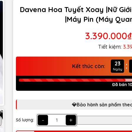
Davena Hoa Tuyết Xoay |Nữ Giới 
|Máy Pin (Máy Quar
3.390.000₫
Tiết kiệm:
3.3
:
23
Kết thúc còn:
Ngày
Đã bán 1
💎Bảo hành sản phẩm theo
-
+
Số lượng: