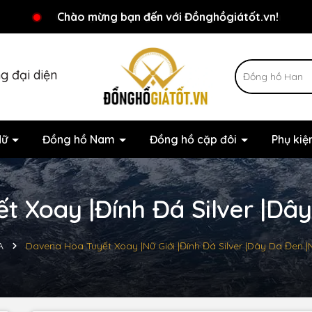
Chương trình khuyến mãi đang chờ đợi bạn
Chào mừng bạn đến với Đồnghồgiátốt.vn!
g đại diện
Nữ
Đồng hồ Nam
Đồng hồ cặp đôi
Phụ ki
 Xoay |Đính Đá Silver |Dâ
A
Davena Hoa Tuyết Xoay |Nữ Giới |Đính Đá Silver |Dây Da Đen 