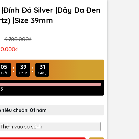
|Đính Đá Silver |Dây Da Đen
tz) |Size 39mm
6.780.000₫
90.000₫
:
:
05
39
29
Giờ
Phút
Giây
05
 tiêu chuẩn: 01 năm