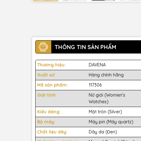
THÔNG TIN SẢN PHẨM
Thương hiệu:
DAVENA
Xuất xứ:
Hàng chính hãng
Mã sản phẩm:
117306
Giới tính:
Nữ giới (Women's
Watches)
Kiểu dáng:
Mặt tròn (Silver)
Bộ máy:
Máy pin (Máy quartz)
Chất liệu dây:
Dây da (Đen)