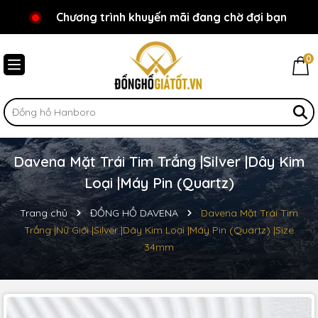
Chương trình khuyến mãi đang chờ đợi bạn
Chào mừng bạn đến với Đồnghồgiátốt.vn!
0
Davena Mặt Trái Tim Trắng |Silver |Dây Kim
Loại |Máy Pin (Quartz)
Trang chủ
ĐỒNG HỒ DAVENA
Davena Mặt Trái Tim
Trắng |Nữ Giới |Silver |Dây Kim Loại |Máy Pin (Quartz) |Size
34mm