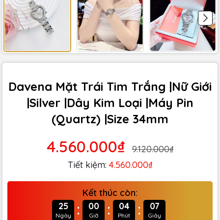
Davena Mặt Trái Tim Trắng |Nữ Giới
|Silver |Dây Kim Loại |Máy Pin
(Quartz) |Size 34mm
4.560.000₫
9.120.000₫
Tiết kiệm:
4.560.000₫
Kết thúc còn:
:
:
:
25
00
04
06
Ngày
Giờ
Phút
Giây