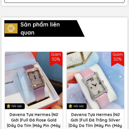
Sản phẩm liên
quan
Giảm
Giảm
50%
50%
Nổi bật
Nổi bật
Davena Tựa Hermes |Nữ
Davena Tựa Hermes |Nữ
Giới |Full Đá Rose Gold
Giới |Full Đá Trắng Silver
|Dây Da Tím |Máy Pin (Máy
|Dây Da Tím |Máy Pin (Máy