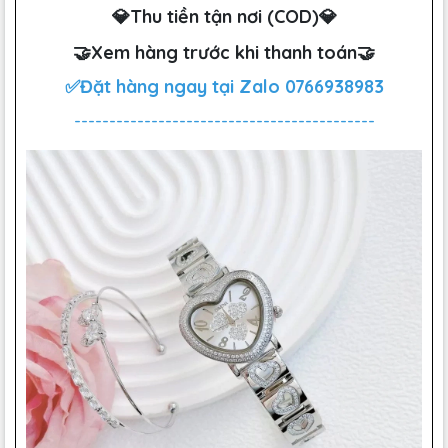
💎Thu tiền tận nơi (COD)💎
🤝Xem hàng trước khi thanh toán🤝
✅Đặt hàng ngay tại Zalo
0766938983
-------------------------------------------