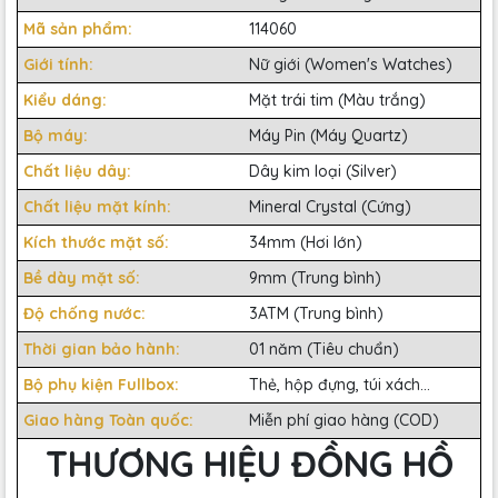
Mã sản phẩm:
114060
Giới tính:
Nữ giới (Women's Watches)
Kiểu dáng:
Mặt trái tim (Màu trắng)
Bộ máy:
Máy Pin (Máy Quartz)
Chất liệu dây:
Dây kim loại (Silver)
Chất liệu mặt kính:
Mineral Crystal (Cứng)
Kích thước mặt số:
34mm (Hơi lớn)
Bề dày mặt số:
9mm (Trung bình)
Độ chống nước:
3ATM (Trung bình)
Thời gian bảo hành:
01 năm (Tiêu chuẩn)
Bộ phụ kiện Fullbox:
Thẻ, hộp đựng, túi xách...
Giao hàng Toàn quốc:
Miễn phí giao hàng (COD)
THƯƠNG HIỆU ĐỒNG HỒ