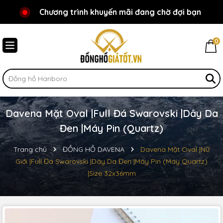
Chương trình khuyến mãi đang chờ đợi bạn
Chào mừng bạn đến với Đồnghồgiátốt.vn!
0
Davena Mặt Oval |Full Đá Swarovski |Dây Da
Đen |Máy Pin (Quartz)
Trang chủ
ĐỒNG HỒ DAVENA
Davena Mặt Oval |Nữ
Giới |Full Đá Swarovski |Dây Da Đen |Máy Pin (Máy Quartz)
|Size 32x36mm