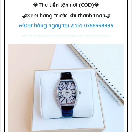
💎Thu tiền tận nơi (COD)💎
🤝Xem hàng trước khi thanh toán🤝
✅Đặt hàng ngay tại Zalo
0766938983
-------------------------------------------