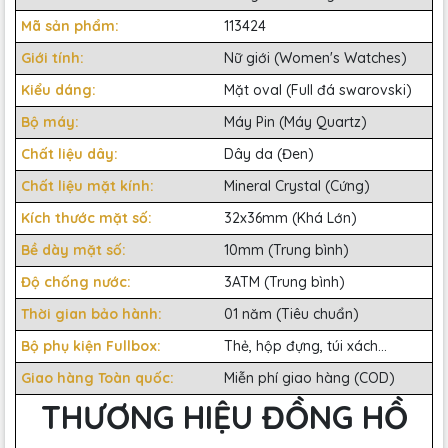
Mã sản phẩm:
113424
Giới tính:
Nữ giới (Women's Watches)
Kiểu dáng:
Mặt oval (Full đá swarovski)
Bộ máy:
Máy Pin (Máy Quartz)
Chất liệu dây:
Dây da (Đen)
Chất liệu mặt kính:
Mineral Crystal (Cứng)
Kích thước mặt số:
32x36mm (Khá Lớn)
Bề dày mặt số:
10mm (Trung bình)
Độ chống nước:
3ATM (Trung bình)
Thời gian bảo hành:
01 năm (Tiêu chuẩn)
Bộ phụ kiện Fullbox:
Thẻ, hộp đựng, túi xách...
Giao hàng Toàn quốc:
Miễn phí giao hàng (COD)
THƯƠNG HIỆU ĐỒNG HỒ