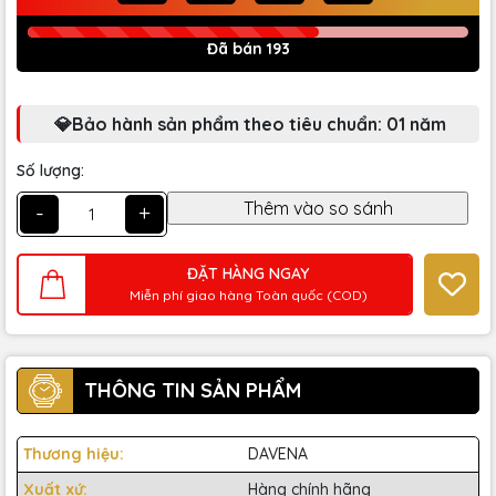
Đã bán 193
💎Bảo hành sản phẩm theo tiêu chuẩn: 01 năm
Số lượng:
-
+
ĐẶT HÀNG NGAY
Miễn phí giao hàng Toàn quốc (COD)
THÔNG TIN SẢN PHẨM
Thương hiệu:
DAVENA
Xuất xứ:
Hàng chính hãng