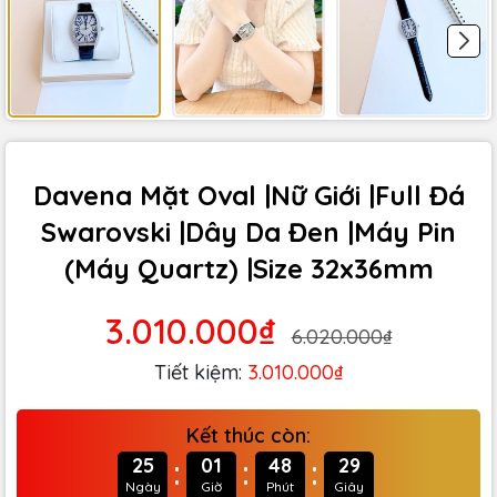
Davena Mặt Oval |Nữ Giới |Full Đá
Swarovski |Dây Da Đen |Máy Pin
(Máy Quartz) |Size 32x36mm
3.010.000₫
6.020.000₫
Tiết kiệm:
3.010.000₫
Kết thúc còn:
:
:
:
25
01
48
28
Ngày
Giờ
Phút
Giây