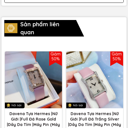
Sản phẩm liên
quan
Giảm
Giảm
50%
50%
Nổi bật
Nổi bật
Davena Tựa Hermes |Nữ
Davena Tựa Hermes |Nữ
Giới |Full Đá Rose Gold
Giới |Full Đá Trắng Silver
|Dây Da Tím |Máy Pin (Máy
|Dây Da Tím |Máy Pin (Máy