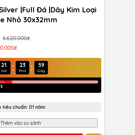
ilver |Full Đá |Dây Kim Loại
Size Nhỏ 30x32mm
6.620.000₫
10.000₫
:
:
21
23
57
Giờ
Phút
Giây
53
 tiêu chuẩn: 01 năm