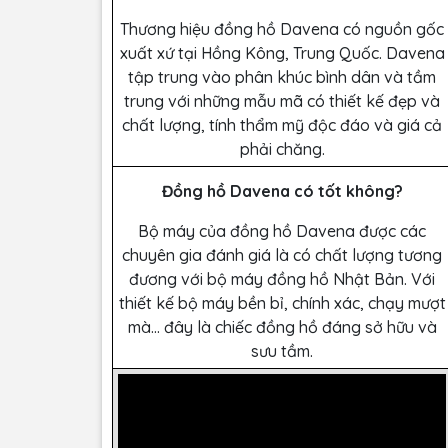
Thương hiệu đồng hồ Davena có nguồn gốc
xuất xứ tại Hồng Kông, Trung Quốc. Davena
tập trung vào phân khúc bình dân và tầm
trung với những mẫu mã có thiết kế đẹp và
chất lượng, tính thẩm mỹ độc đáo và giá cả
phải chăng.
Đồng hồ Davena có tốt không?
Bộ máy của đồng hồ Davena được các
chuyên gia đánh giá là có chất lượng tương
đương với bộ máy đồng hồ Nhật Bản. Với
thiết kế bộ máy bền bỉ, chính xác, chạy mượt
mà… đây là chiếc đồng hồ đáng sở hữu và
sưu tầm.