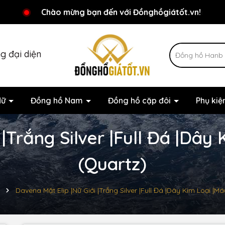
Chương trình khuyến mãi đang chờ đợi bạn
Chào mừng bạn đến với Đồnghồgiátốt.vn!
g đại diện
Nữ
Đồng hồ Nam
Đồng hồ cặp đôi
Phụ ki
|Trắng Silver |Full Đá |Dây 
(Quartz)
Davena Mặt Elip |Nữ Giới |Trắng Silver |Full Đá |Dây Kim Loại |