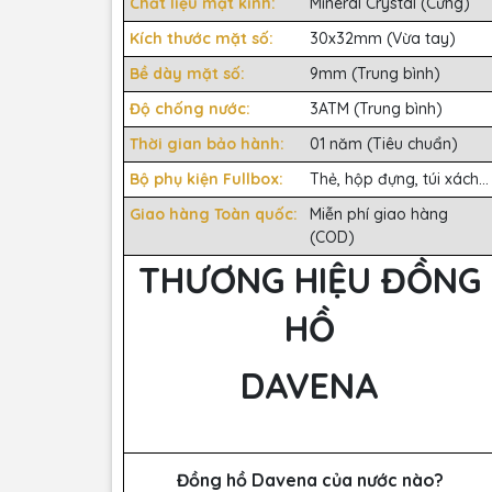
Chất liệu mặt kính:
Mineral Crystal (Cứng)
Kích thước mặt số:
30x32mm (Vừa tay)
Bề dày mặt số:
9mm (Trung bình)
Độ chống nước:
3ATM (Trung bình)
Thời gian bảo hành:
01 năm (Tiêu chuẩn)
Bộ phụ kiện Fullbox:
Thẻ, hộp đựng, túi xách...
Giao hàng Toàn quốc:
Miễn phí giao hàng
(COD)
THƯƠNG HIỆU ĐỒNG
HỒ
DAVENA
Đồng hồ Davena của nước nào?