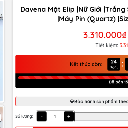
Davena Mặt Elip |Nữ Giới |Trắng S
|Máy Pin (Quartz) |
3.310.000₫
Tiết kiệm:
3.3
:
24
Kết thúc còn:
Ngày
Đã bán 1
💎Bảo hành sản phẩm theo
-
+
Số lượng: