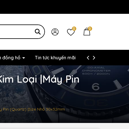
0
0
ện đồng hồ
Tin tức khuyến mãi
Thông tin liên hệ
Kim Loại |Máy Pin
Máy Pin (Quartz) |Size Nhỏ 30x32mm