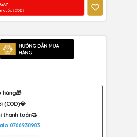
NGAY
àn quốc (COD)
HƯỚNG DẪN MUA
HÀNG
o hàng🎁
ơi (COD)💎
i thanh toán🤝
Zalo
0766938983
------------------