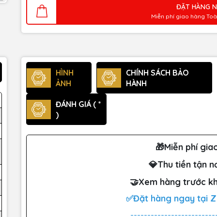
ĐẶT HÀNG 
Miễn phí giao hàng To
HÌNH
CHÍNH SÁCH BẢO
ẢNH
HÀNH
ĐÁNH GIÁ ( *
)
🎁Miễn phí gia
💎Thu tiền tận n
🤝Xem hàng trước kh
✅Đặt hàng ngay tại 
-------------------------