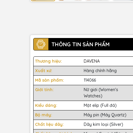
THÔNG TIN SẢN PHẨM
Thương hiệu:
DAVENA
Xuất xứ:
Hàng chính hãng
Mã sản phẩm:
114066
Giới tính:
Nữ giới (Women's
Watches)
Kiểu dáng:
Mặt elip (Full đá)
Bộ máy:
Máy pin (Máy Quartz)
Chất liệu dây:
Dây kim loại (Silver)