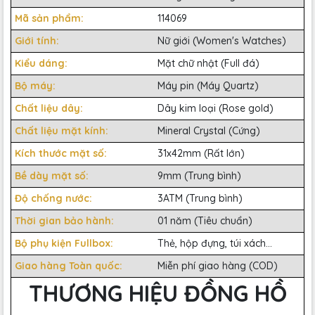
Mã sản phẩm:
114069
Giới tính:
Nữ giới (Women's Watches)
Kiểu dáng:
Mặt chữ nhật (Full đá)
Bộ máy:
Máy pin (Máy Quartz)
Chất liệu dây:
Dây kim loại (Rose gold)
Chất liệu mặt kính:
Mineral Crystal (Cứng)
Kích thước mặt số:
31x42mm (Rất lớn)
Bề dày mặt số:
9mm (Trung bình)
Độ chống nước:
3ATM (Trung bình)
Thời gian bảo hành:
01 năm (Tiêu chuẩn)
Bộ phụ kiện Fullbox:
Thẻ, hộp đựng, túi xách...
Giao hàng Toàn quốc:
Miễn phí giao hàng (COD)
THƯƠNG HIỆU ĐỒNG HỒ