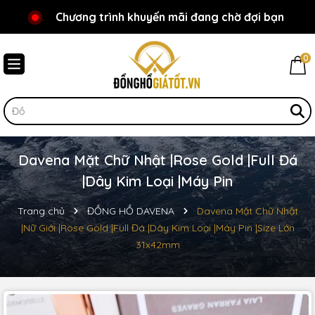
Chương trình khuyến mãi đang chờ đợi bạn
Chào mừng bạn đến với Đồnghồgiátốt.vn!
0
Davena Mặt Chữ Nhật |Rose Gold |Full Đá
|Dây Kim Loại |Máy Pin
Trang chủ
ĐỒNG HỒ DAVENA
Davena Mặt Chữ Nhật
|Nữ Giới |Rose Gold |Full Đá |Dây Kim Loại |Máy Pin |Size Lớn
31x42mm