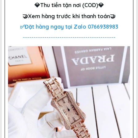
💎Thu tiền tận nơi (COD)💎
🤝Xem hàng trước khi thanh toán🤝
✅Đặt hàng ngay tại Zalo
0766938983
-------------------------------------------