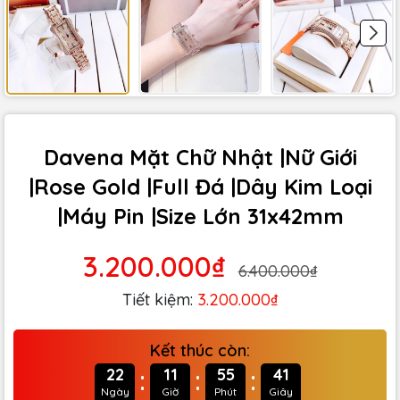
Davena Mặt Chữ Nhật |Nữ Giới
|Rose Gold |Full Đá |Dây Kim Loại
|Máy Pin |Size Lớn 31x42mm
3.200.000₫
6.400.000₫
Tiết kiệm:
3.200.000₫
Kết thúc còn:
:
:
:
22
11
55
40
Ngày
Giờ
Phút
Giây