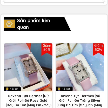
Sản phẩm liên
quan
Giảm
Giảm
50%
50%
Nổi bật
Nổi bật
Davena Tựa Hermes |Nữ
Davena Tựa Hermes |Nữ
Giới |Full Đá Rose Gold
Giới |Full Đá Trắng Silver
|Dây Da Tím |Máy Pin (Máy
|Dây Da Tím |Máy Pin (Máy