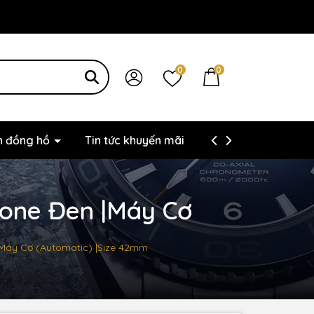
0
0
ện đồng hồ
Tin tức khuyến mãi
Thông tin liên hệ
cone Đen |Máy Cơ
 |Máy Cơ (Automatic) |Size 42mm