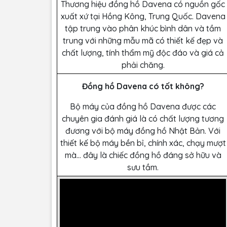
Thương hiệu đồng hồ Davena có nguồn gốc
xuất xứ tại Hồng Kông, Trung Quốc. Davena
tập trung vào phân khúc bình dân và tầm
trung với những mẫu mã có thiết kế đẹp và
chất lượng, tính thẩm mỹ độc đáo và giá cả
phải chăng.
Đồng hồ Davena có tốt không?
Bộ máy của đồng hồ Davena được các
chuyên gia đánh giá là có chất lượng tương
đương với bộ máy đồng hồ Nhật Bản. Với
thiết kế bộ máy bền bỉ, chính xác, chạy mượt
mà… đây là chiếc đồng hồ đáng sở hữu và
sưu tầm.