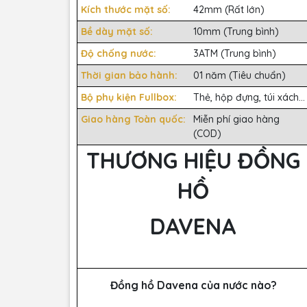
Kích thước mặt số:
42mm (Rất lớn)
Bề dày mặt số:
10mm (Trung bình)
Độ chống nước:
3ATM (Trung bình)
Thời gian bảo hành:
01 năm (Tiêu chuẩn)
Bộ phụ kiện Fullbox:
Thẻ, hộp đựng, túi xách...
Giao hàng Toàn quốc:
Miễn phí giao hàng
(COD)
THƯƠNG HIỆU ĐỒNG
HỒ
DAVENA
Đồng hồ Davena của nước nào?