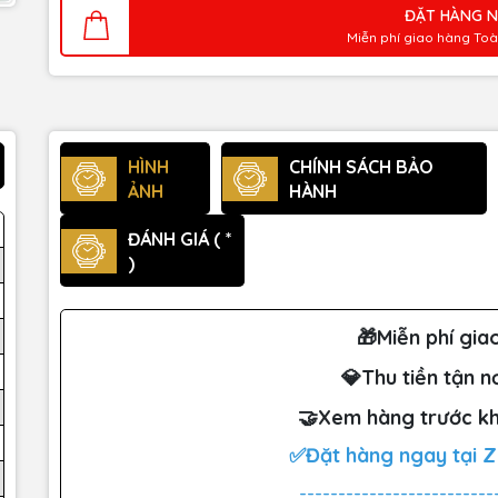
ĐẶT HÀNG 
Miễn phí giao hàng To
HÌNH
CHÍNH SÁCH BẢO
ẢNH
HÀNH
ĐÁNH GIÁ ( *
)
🎁Miễn phí gia
💎Thu tiền tận n
🤝Xem hàng trước kh
✅Đặt hàng ngay tại 
-------------------------