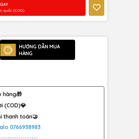
NGAY
àn quốc (COD)
HƯỚNG DẪN MUA
HÀNG
o hàng🎁
ơi (COD)💎
i thanh toán🤝
Zalo
0766938983
------------------