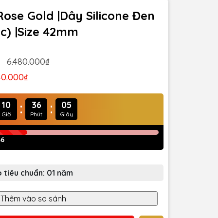
Rose Gold |Dây Silicone Đen
c) |Size 42mm
6.480.000₫
40.000₫
:
:
10
36
03
Giờ
Phút
Giây
66
 tiêu chuẩn: 01 năm