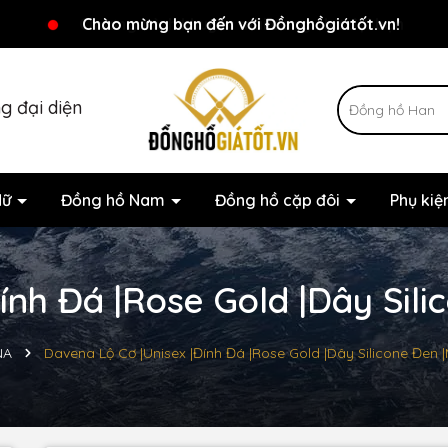
Chương trình khuyến mãi đang chờ đợi bạn
Chào mừng bạn đến với Đồnghồgiátốt.vn!
g đại diện
Nữ
Đồng hồ Nam
Đồng hồ cặp đôi
Phụ ki
ính Đá |Rose Gold |Dây Sili
NA
Davena Lộ Cơ |Unisex |Đính Đá |Rose Gold |Dây Silicone Đen