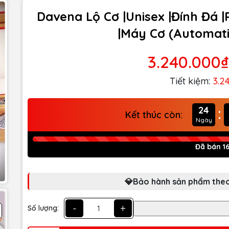
Davena Lộ Cơ |Unisex |Đính Đá |
|Máy Cơ (Automati
3.240.000₫
Tiết kiệm:
3.2
:
24
Kết thúc còn:
Ngày
Đã bán 1
💎Bảo hành sản phẩm theo
-
+
Số lượng: