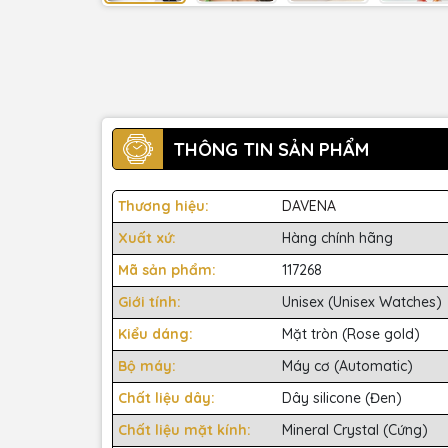
THÔNG TIN SẢN PHẨM
Thương hiệu:
DAVENA
Xuất xứ:
Hàng chính hãng
Mã sản phẩm:
117268
Giới tính:
Unisex (Unisex Watches)
Kiểu dáng:
Mặt tròn (Rose gold)
Bộ máy:
Máy cơ (Automatic)
Chất liệu dây:
Dây silicone (Đen)
Chất liệu mặt kính:
Mineral Crystal (Cứng)