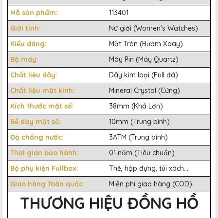
Mã sản phẩm:
113401
Giới tính:
Nữ giới (Women's Watches)
Kiểu dáng:
Mặt Tròn (Bướm Xoay)
Bộ máy:
Máy Pin (Máy Quartz)
Chất liệu dây:
Dây kim loại (Full đá)
Chất liệu mặt kính:
Mineral Crystal (Cứng)
Kích thước mặt số:
38mm (Khá Lớn)
Bề dày mặt số:
10mm (Trung bình)
Độ chống nước:
3ATM (Trung bình)
Thời gian bảo hành:
01 năm (Tiêu chuẩn)
Bộ phụ kiện Fullbox:
Thẻ, hộp đựng, túi xách...
Giao hàng Toàn quốc:
Miễn phí giao hàng (COD)
THƯƠNG HIỆU ĐỒNG HỒ