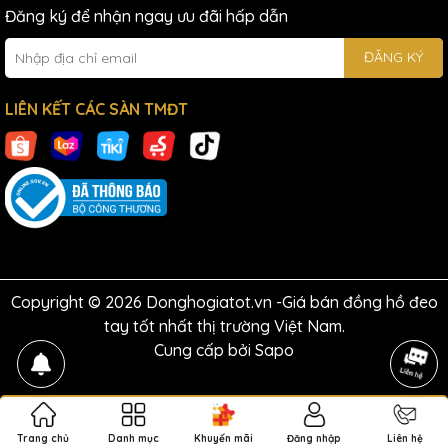
Đăng ký để nhận ngay ưu đãi hấp dẫn
ĐĂNG KÝ
LIÊN KẾT CÁC SÀN TMĐT
Copyright © 2026 Donghogiatot.vn -Giá bán đồng hồ đeo
tay tốt nhất thị trường Việt Nam.
Cung cấp bởi
Sapo
Trang chủ
Danh mục
Khuyến mãi
Đăng nhập
Liên hệ
So sánh