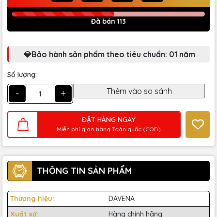
Đã bán 113
💎Bảo hành sản phẩm theo tiêu chuẩn: 01 năm
Số lượng:
-
+
ĐẶT HÀNG NGAY
Miễn phí giao hàng Toàn quốc (COD)
THÔNG TIN SẢN PHẨM
Thương hiệu:
DAVENA
Xuất xứ:
Hàng chính hãng