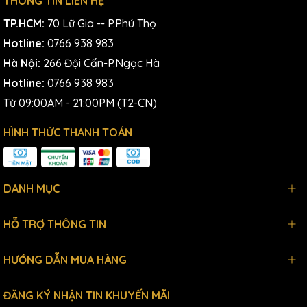
THÔNG TIN LIÊN HỆ
TP.HCM:
70 Lữ Gia -- P.Phú Thọ
Hotline:
0766 938 983
Hà Nội:
266 Đội Cấn-P.Ngọc Hà
Hotline:
0766 938 983
Từ 09:00AM - 21:00PM (T2-CN)
HÌNH THỨC THANH TOÁN
DANH MỤC
HỖ TRỢ THÔNG TIN
HƯỚNG DẪN MUA HÀNG
ĐĂNG KÝ NHẬN TIN KHUYẾN MÃI