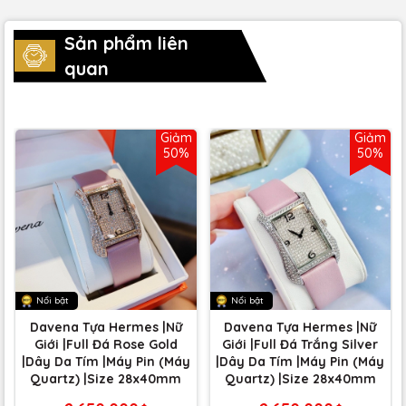
Sản phẩm liên
quan
Giảm
Giảm
50%
50%
Nổi bật
Nổi bật
Davena Tựa Hermes |Nữ
Davena Tựa Hermes |Nữ
Giới |Full Đá Rose Gold
Giới |Full Đá Trắng Silver
|Dây Da Tím |Máy Pin (Máy
|Dây Da Tím |Máy Pin (Máy
Quartz) |Size 28x40mm
Quartz) |Size 28x40mm