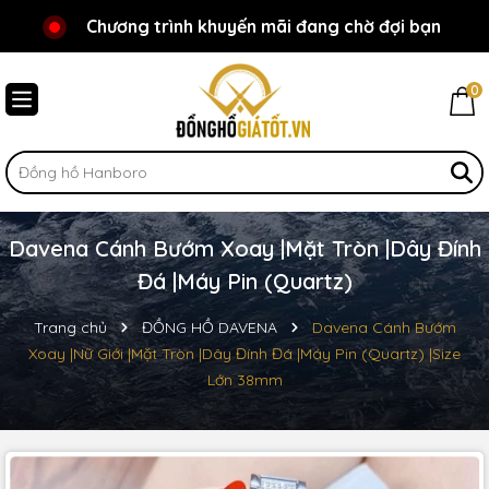
Chương trình khuyến mãi đang chờ đợi bạn
Chào mừng bạn đến với Đồnghồgiátốt.vn!
0
Davena Cánh Bướm Xoay |Mặt Tròn |Dây Đính
Đá |Máy Pin (Quartz)
Trang chủ
ĐỒNG HỒ DAVENA
Davena Cánh Bướm
Xoay |Nữ Giới |Mặt Tròn |Dây Đính Đá |Máy Pin (Quartz) |Size
Lớn 38mm