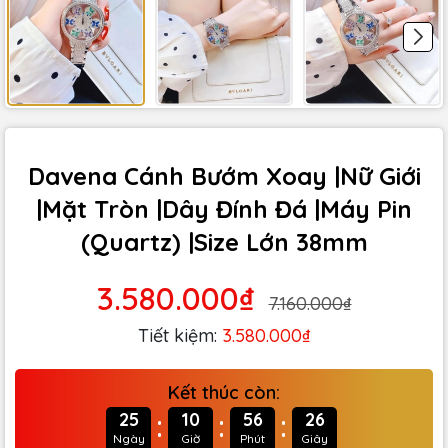
Davena Cánh Bướm Xoay |Nữ Giới
|Mặt Tròn |Dây Đính Đá |Máy Pin
(Quartz) |Size Lớn 38mm
3.580.000₫
7.160.000₫
Tiết kiệm:
3.580.000₫
Kết thúc còn:
:
:
:
25
10
56
25
Ngày
Giờ
Phút
Giây