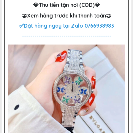
💎Thu tiền tận nơi (COD)💎
🤝Xem hàng trước khi thanh toán🤝
✅Đặt hàng ngay tại Zalo
0766938983
-------------------------------------------