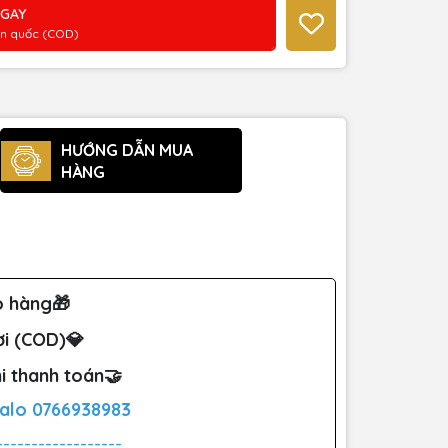
NGAY
àn quốc (COD)
HƯỚNG DẪN MUA
HÀNG
o hàng🎁
ơi (COD)💎
i thanh toán🤝
Zalo
0766938983
------------------