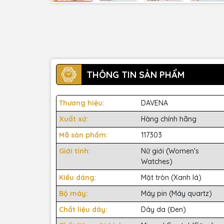
THÔNG TIN SẢN PHẨM
Thương hiệu:
DAVENA
Xuất xứ:
Hàng chính hãng
Mã sản phẩm:
117303
Giới tính:
Nữ giới (Women's
Watches)
Kiểu dáng:
Mặt tròn (Xanh lá)
Bộ máy:
Máy pin (Máy quartz)
Chất liệu dây:
Dây da (Đen)