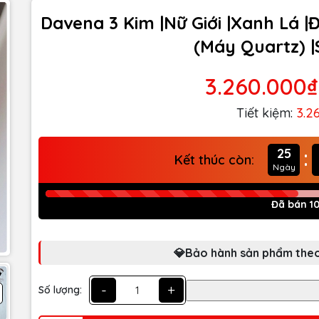
Davena 3 Kim |Nữ Giới |Xanh Lá |
(Máy Quartz) 
3.260.000₫
Tiết kiệm:
3.2
:
25
Kết thúc còn:
Ngày
Đã bán 1
💎Bảo hành sản phẩm theo
-
+
Số lượng: