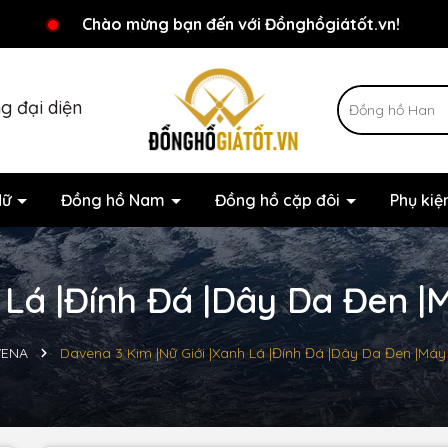
Chương trình khuyến mãi đang chờ đợi bạn
Chào mừng bạn đến với Đồnghồgiátốt.vn!
g đại diện
Nữ
Đồng hồ Nam
Đồng hồ cặp đôi
Phụ ki
Lá |Đính Đá |Dây Da Đen |
VENA
Davena 3 Kim |Nữ Giới |Xanh Lá |Đính Đá |Dây Da Đen |Má