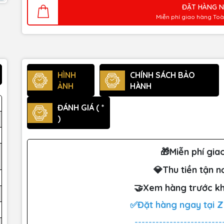
ĐẶT HÀNG 
Miễn phí giao hàng To
HÌNH
CHÍNH SÁCH BẢO
ẢNH
HÀNH
ĐÁNH GIÁ ( *
)
🎁Miễn phí gia
💎Thu tiền tận n
🤝Xem hàng trước kh
✅Đặt hàng ngay tại 
-------------------------