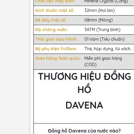
Chất liệu mặt kính:
Mineral Crystal (Cứng)
Kích thước mặt số:
32mm (Hơi lớn)
Bề dày mặt số:
08mm (Mỏng)
Độ chống nước:
3ATM (Trung bình)
Thời gian bảo hành:
01 năm (Tiêu chuẩn)
Bộ phụ kiện Fullbox:
Thẻ, hộp đựng, túi xách...
Giao hàng Toàn quốc:
Miễn phí giao hàng
(COD)
THƯƠNG HIỆU ĐỒNG
HỒ
DAVENA
Đồng hồ Davena của nước nào?