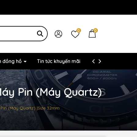
0
0
ện đồng hồ
Tin tức khuyến mãi
Thông tin liên hệ
Máy Pin (Máy Quartz)
y Pin (Máy Quartz) |Size 32mm