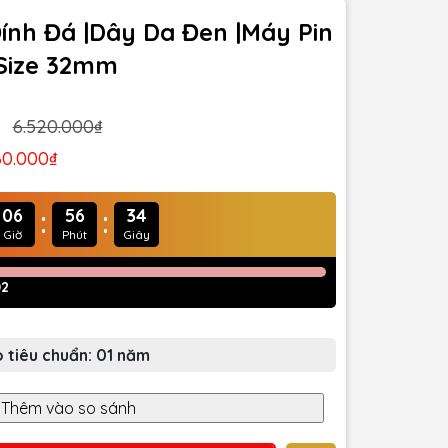
Đính Đá |Dây Da Đen |Máy Pin
|Size 32mm
6.520.000₫
60.000₫
:
:
06
56
31
Giờ
Phút
Giây
02
 tiêu chuẩn: 01 năm