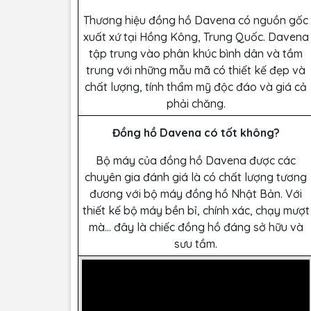
Thương hiệu đồng hồ Davena có nguồn gốc
xuất xứ tại Hồng Kông, Trung Quốc. Davena
tập trung vào phân khúc bình dân và tầm
trung với những mẫu mã có thiết kế đẹp và
chất lượng, tính thẩm mỹ độc đáo và giá cả
phải chăng.
Đồng hồ Davena có tốt không?
Bộ máy của đồng hồ Davena được các
chuyên gia đánh giá là có chất lượng tương
đương với bộ máy đồng hồ Nhật Bản. Với
thiết kế bộ máy bền bỉ, chính xác, chạy mượt
mà… đây là chiếc đồng hồ đáng sở hữu và
sưu tầm.