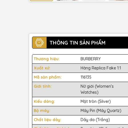
THÔNG TIN SẢN PHẨM
Thương hiệu:
BURBERRY
Xuất xứ:
Hàng Replica Fake 1:1
Mã sản phẩm:
116135
Giới tính:
Nữ giới (Women's
Watches)
Kiểu dáng:
Mặt tròn (Silver)
Bộ máy:
Máy Pin (Máy Quartz)
Chất liệu dây:
Dây da (Trắng)