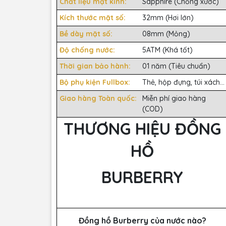
Chất liệu mặt kính:
Sapphire (Chống xước)
Kích thước mặt số:
32mm (Hơi lớn)
Bề dày mặt số:
08mm (Mỏng)
Độ chống nước:
5ATM (Khá tốt)
Thời gian bảo hành:
01 năm (Tiêu chuẩn)
Bộ phụ kiện Fullbox:
Thẻ, hộp đựng, túi xách...
Giao hàng Toàn quốc:
Miễn phí giao hàng
(COD)
THƯƠNG HIỆU ĐỒNG
HỒ
BURBERRY
Đồng hồ Burberry của nước nào?