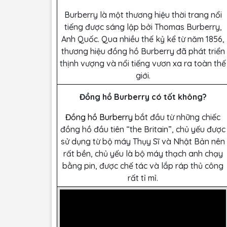
Burberry là một thương hiệu thời trang nổi
tiếng được sáng lập bởi Thomas Burberry,
Anh Quốc. Qua nhiều thế kỷ kể từ năm 1856,
thương hiệu đồng hồ Burberry đã phát triển
thịnh vượng và nổi tiếng vươn xa ra toàn thế
giới.
Đồng hồ Burberry có tốt không?
Đồng hồ Burberry
bắt đầu từ những chiếc
đồng hồ đầu tiên “the Britain”, chủ yếu được
sử dụng từ bộ máy Thụy Sĩ và Nhật Bản nên
rất bền, chủ yếu là bộ máy thạch anh chạy
bằng pin, được chế tác và lắp ráp thủ công
rất tỉ mỉ.