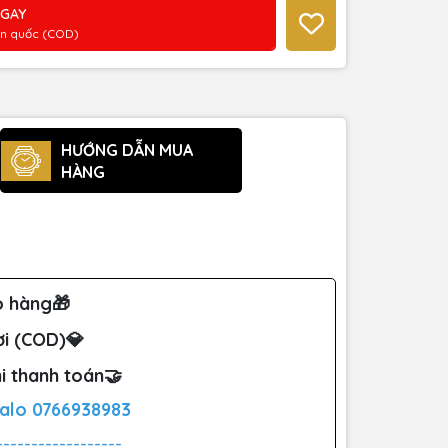
NGAY
àn quốc (COD)
HƯỚNG DẪN MUA
HÀNG
o hàng🎁
ơi (COD)💎
i thanh toán🤝
Zalo
0766938983
------------------