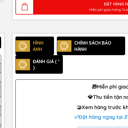
ĐẶT HÀNG 
Miễn phí giao hàng To
HÌNH
CHÍNH SÁCH BẢO
ẢNH
HÀNH
ĐÁNH GIÁ ( *
)
🎁Miễn phí gia
💎Thu tiền tận n
🤝Xem hàng trước kh
✅Đặt hàng ngay tại 
-------------------------