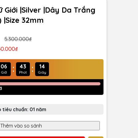
 Giới |Silver |Dây Da Trắng
) |Size 32mm
5.300.000₫
50.000₫
:
:
06
43
11
Giờ
Phút
Giây
3
 tiêu chuẩn: 01 năm