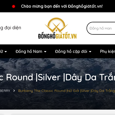
Chương trình khuyến mãi đang chờ đợi bạn
Chào mừng bạn đến với Đồnghồgiátốt.vn!
g đại diện
Nữ
Đồng hồ Nam
Đồng hồ cặp đôi
Phụ ki
c Round |Silver |Dây Da Trắ
BERRY
Burberry The Classic Round |Nữ Giới |Silver |Dây Da Trắn