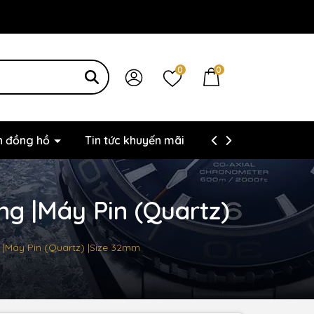
0
0
ện đồng hồ
Tin tức khuyến mãi
Thông tin liên hệ
ng |Máy Pin (Quartz)
g |Máy Pin (Quartz) |Size 32mm