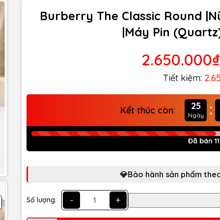
Burberry The Classic Round |Nữ
|Máy Pin (Quartz
2.650.000₫
Tiết kiệm:
2.6
:
25
Kết thúc còn:
Ngày
Đã bán 11
💎Bảo hành sản phẩm theo
-
+
Số lượng: