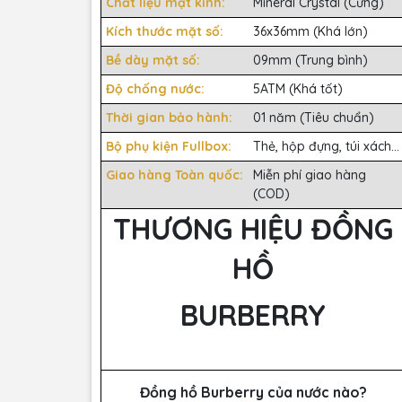
Chất liệu mặt kính:
Mineral Crystal (Cứng)
Kích thước mặt số:
36x36mm (Khá lớn)
Bề dày mặt số:
09mm (Trung bình)
Độ chống nước:
5ATM (Khá tốt)
Thời gian bảo hành:
01 năm (Tiêu chuẩn)
Bộ phụ kiện Fullbox:
Thẻ, hộp đựng, túi xách...
Giao hàng Toàn quốc:
Miễn phí giao hàng
(COD)
THƯƠNG HIỆU ĐỒNG
HỒ
BURBERRY
Đồng hồ Burberry của nước nào?