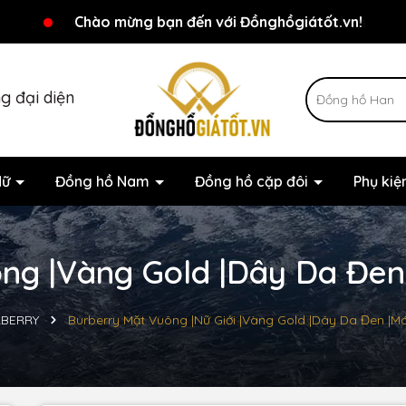
Chương trình khuyến mãi đang chờ đợi bạn
Chào mừng bạn đến với Đồnghồgiátốt.vn!
g đại diện
Nữ
Đồng hồ Nam
Đồng hồ cặp đôi
Phụ ki
ng |Vàng Gold |Dây Da Đen 
BERRY
Burberry Mặt Vuông |Nữ Giới |Vàng Gold |Dây Da Đen |M