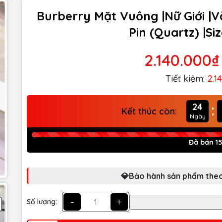
Burberry Mặt Vuông |Nữ Giới |
Pin (Quartz) |S
2.140.000₫
Tiết kiệm:
2.1
:
24
Kết thúc còn:
Ngày
Đã bán 1
💎Bảo hành sản phẩm theo
-
+
Số lượng: