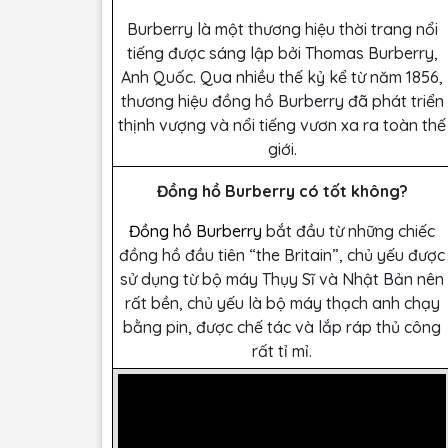
Burberry là một thương hiệu thời trang nổi
tiếng được sáng lập bởi Thomas Burberry,
Anh Quốc. Qua nhiều thế kỷ kể từ năm 1856,
thương hiệu đồng hồ Burberry đã phát triển
thịnh vượng và nổi tiếng vươn xa ra toàn thế
giới.
Đồng hồ Burberry có tốt không?
Đồng hồ Burberry
bắt đầu từ những chiếc
đồng hồ đầu tiên “the Britain”, chủ yếu được
sử dụng từ bộ máy Thụy Sĩ và Nhật Bản nên
rất bền, chủ yếu là bộ máy thạch anh chạy
bằng pin, được chế tác và lắp ráp thủ công
rất tỉ mỉ.