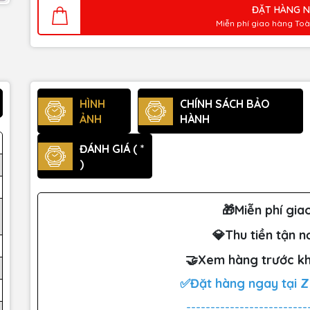
ĐẶT HÀNG 
Miễn phí giao hàng To
HÌNH
CHÍNH SÁCH BẢO
ẢNH
HÀNH
ĐÁNH GIÁ ( *
)
🎁Miễn phí gia
💎Thu tiền tận n
🤝Xem hàng trước kh
✅Đặt hàng ngay tại 
-------------------------