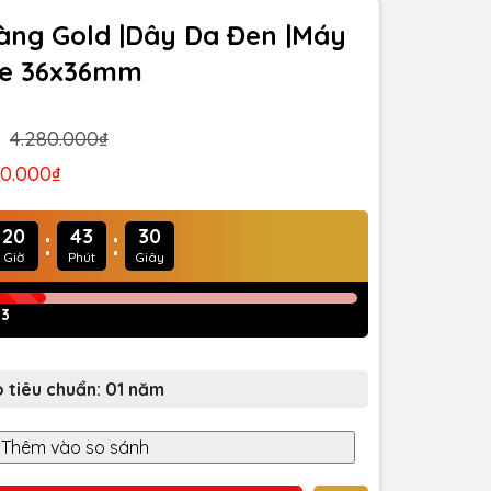
Vàng Gold |Dây Da Đen |Máy
ize 36x36mm
4.280.000₫
40.000₫
:
:
20
43
27
Giờ
Phút
Giây
53
 tiêu chuẩn: 01 năm