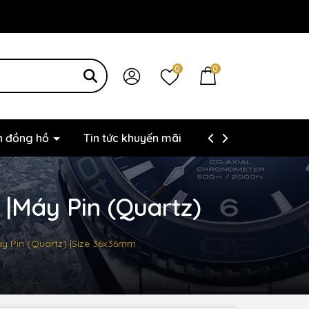
0
0
ện đồng hồ
Tin tức khuyến mãi
Thông tin liên hệ
|Máy Pin (Quartz)
áy Pin (Quartz) |Size 36x36mm