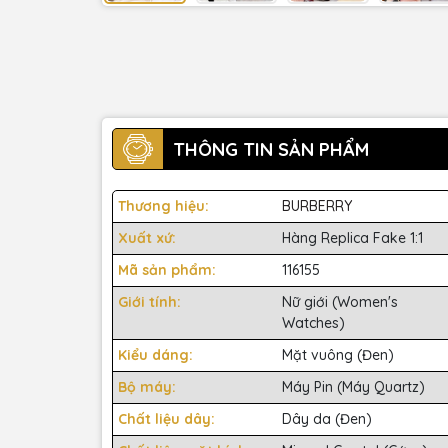
THÔNG TIN SẢN PHẨM
Thương hiệu:
BURBERRY
Xuất xứ:
Hàng Replica Fake 1:1
Mã sản phẩm:
116155
Giới tính:
Nữ giới (Women's
Watches)
Kiểu dáng:
Mặt vuông (Đen)
Bộ máy:
Máy Pin (Máy Quartz)
Chất liệu dây:
Dây da (Đen)