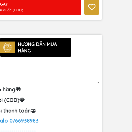
NGAY
àn quốc (COD)
HƯỚNG DẪN MUA
HÀNG
o hàng🎁
ơi (COD)💎
i thanh toán🤝
Zalo
0766938983
------------------