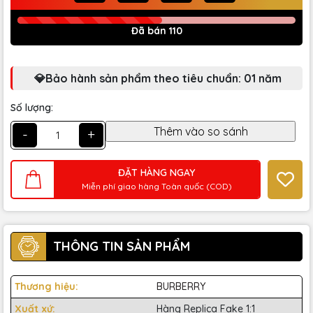
Đã bán 110
💎Bảo hành sản phẩm theo tiêu chuẩn: 01 năm
Số lượng:
-
+
ĐẶT HÀNG NGAY
Miễn phí giao hàng Toàn quốc (COD)
THÔNG TIN SẢN PHẨM
Thương hiệu:
BURBERRY
Xuất xứ:
Hàng Replica Fake 1:1