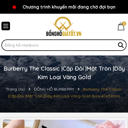
Chương trình khuyến mãi đang chờ đợi bạn
Chào mừng bạn đến với Đồnghồgiátốt.vn!
0
Burberry The Classic |Cặp Đôi |Mặt Tròn |Dây
Kim Loại Vàng Gold
Trang chủ
ĐỒNG HỒ BURBERRY
Burberry The Classic
|Cặp Đôi |Mặt Tròn |Dây Kim Loại Vàng Gold |Size 40x32mm