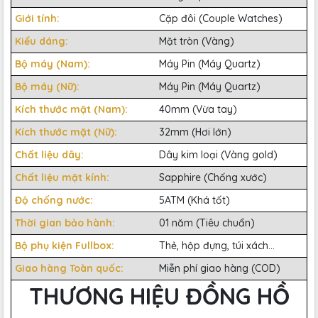
Giới tính:
Cặp đôi (Couple Watches)
Kiểu dáng:
Mặt tròn (Vàng)
Bộ máy (Nam):
Máy Pin (Máy Quartz)
Bộ máy (Nữ):
Máy Pin (Máy Quartz)
Kích thước mặt (Nam):
40mm (Vừa tay)
Kích thước mặt (Nữ):
32mm (Hơi lớn)
Chất liệu dây:
Dây kim loại (Vàng gold)
Chất liệu mặt kính:
Sapphire (Chống xước)
Độ chống nước:
5ATM (Khá tốt)
Thời gian bảo hành:
01 năm (Tiêu chuẩn)
Bộ phụ kiện Fullbox:
Thẻ, hộp đựng, túi xách...
Giao hàng Toàn quốc:
Miễn phí giao hàng (COD)
THƯƠNG HIỆU ĐỒNG HỒ