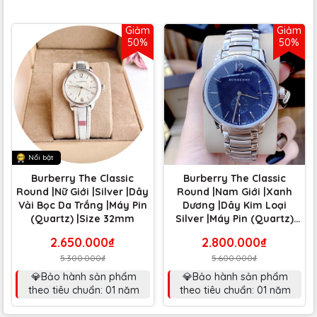
Giảm
Giảm
50%
50%
Nổi bật
Burberry The Classic
Burberry The Classic
Round |Nữ Giới |Silver |Dây
Round |Nam Giới |Xanh
Vải Bọc Da Trắng |Máy Pin
Dương |Dây Kim Loại
(Quartz) |Size 32mm
Silver |Máy Pin (Quartz)
|Size 40mm
2.650.000₫
2.800.000₫
5.300.000₫
5.600.000₫
💎Bảo hành sản phẩm
💎Bảo hành sản phẩm
theo tiêu chuẩn: 01 năm
theo tiêu chuẩn: 01 năm