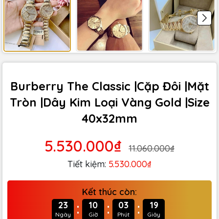
Burberry The Classic |Cặp Đôi |Mặt
Tròn |Dây Kim Loại Vàng Gold |Size
40x32mm
5.530.000₫
11.060.000₫
Tiết kiệm:
5.530.000₫
Kết thúc còn:
:
:
:
23
10
03
18
Ngày
Giờ
Phút
Giây