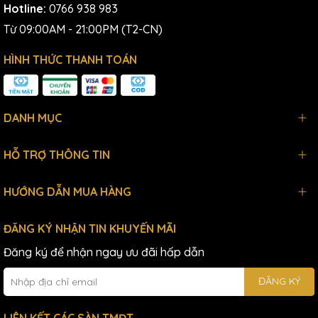
Hotline:
0766 938 983
Từ 09:00AM - 21:00PM (T2-CN)
HÌNH THỨC THANH TOÁN
DANH MỤC
HỖ TRỢ THÔNG TIN
HƯỚNG DẪN MUA HÀNG
ĐĂNG KÝ NHẬN TIN KHUYẾN MÃI
Đăng ký để nhận ngay ưu đãi hấp dẫn
ĐĂNG KÝ
LIÊN KẾT CÁC SÀN TMĐT