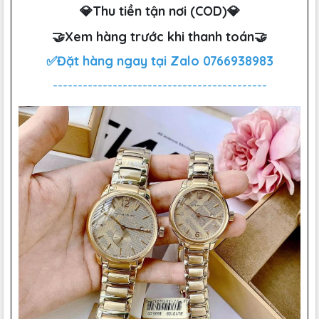
💎Thu tiền tận nơi (COD)💎
🤝Xem hàng trước khi thanh toán🤝
✅Đặt hàng ngay tại Zalo
0766938983
-------------------------------------------