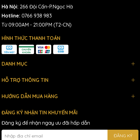
Hà Nội:
266 Đội Cấn-P.Ngọc Hà
Hotline:
0766 938 983
Từ 09:00AM - 21:00PM (T2-CN)
HÌNH THỨC THANH TOÁN
DANH MỤC
HỖ TRỢ THÔNG TIN
HƯỚNG DẪN MUA HÀNG
ĐĂNG KÝ NHẬN TIN KHUYẾN MÃI
Đăng ký để nhận ngay ưu đãi hấp dẫn
ĐĂNG KÝ