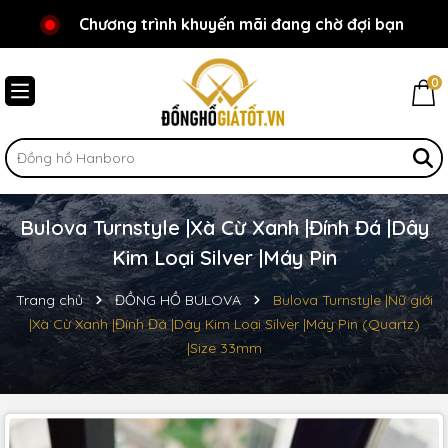
Chương trình khuyến mãi đang chờ đợi bạn
Chào mừng bạn đến với Đồnghồgiátốt.vn!
0
Bulova Turnstyle |Xà Cừ Xanh |Đính Đá |Dây
Kim Loại Silver |Máy Pin
Trang chủ
ĐỒNG HỒ BULOVA
Bulova Turnstyle |Nữ giới
|Xà Cừ Xanh |Đính Đá |Dây Kim Loại Silver |Máy Pin (Quartz)
|Size 33mm