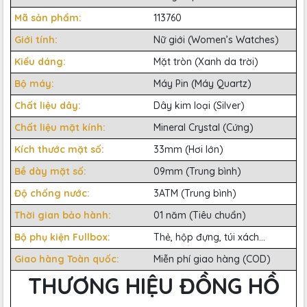
Mã sản phẩm:
113760
Giới tính:
Nữ giới (Women’s Watches)
Kiểu dáng:
Mặt tròn (Xanh da trời)
Bộ máy:
Máy Pin (Máy Quartz)
Chất liệu dây:
Dây kim loại (Silver)
Chất liệu mặt kính:
Mineral Crystal (Cứng)
Kích thước mặt số:
33mm (Hơi lớn)
Bề dày mặt số:
09mm (Trung bình)
Độ chống nước:
3ATM (Trung bình)
Thời gian bảo hành:
01 năm (Tiêu chuẩn)
Bộ phụ kiện Fullbox:
Thẻ, hộp đựng, túi xách...
Giao hàng Toàn quốc:
Miễn phí giao hàng (COD)
THƯƠNG HIỆU ĐỒNG HỒ