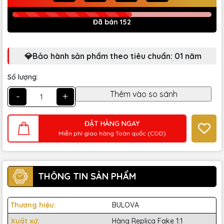
Đã bán 152
💎Bảo hành sản phẩm theo tiêu chuẩn: 01 năm
Số lượng:
-
+
ĐẶT HÀNG NGAY
Miễn phí giao hàng Toàn quốc (COD)
THÔNG TIN SẢN PHẨM
Thương hiệu:
BULOVA
Xuất xứ:
Hàng Replica Fake 1:1