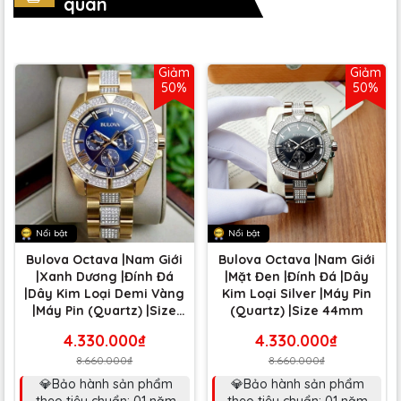
quan
Giảm
Giảm
50%
50%
Nổi bật
Nổi bật
Bulova Octava |Nam Giới
Bulova Octava |Nam Giới
|Xanh Dương |Đính Đá
|Mặt Đen |Đính Đá |Dây
|Dây Kim Loại Demi Vàng
Kim Loại Silver |Máy Pin
|Máy Pin (Quartz) |Size
(Quartz) |Size 44mm
44mm
4.330.000₫
4.330.000₫
8.660.000₫
8.660.000₫
💎Bảo hành sản phẩm
💎Bảo hành sản phẩm