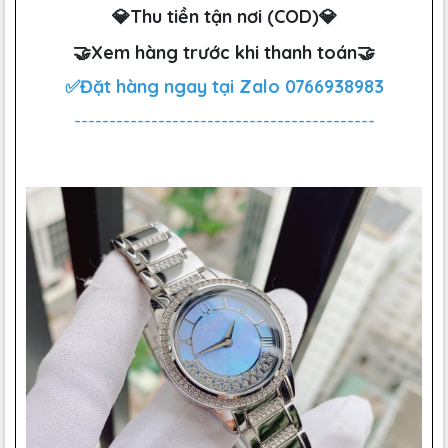
💎Thu tiền tận nơi (COD)💎
🤝Xem hàng trước khi thanh toán🤝
✅Đặt hàng ngay tại Zalo
0766938983
-------------------------------------------