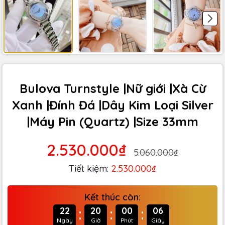
Bulova Turnstyle |Nữ giới |Xà Cừ
Xanh |Đính Đá |Dây Kim Loại Silver
|Máy Pin (Quartz) |Size 33mm
2.530.000₫
5.060.000₫
Tiết kiệm:
2.530.000₫
Kết thúc còn:
:
:
:
22
20
00
04
Ngày
Giờ
Phút
Giây