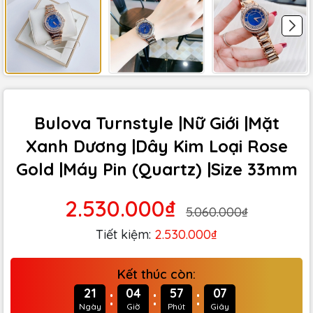
Bulova Turnstyle |Nữ Giới |Mặt
Xanh Dương |Dây Kim Loại Rose
Gold |Máy Pin (Quartz) |Size 33mm
2.530.000₫
5.060.000₫
Tiết kiệm:
2.530.000₫
Kết thúc còn:
:
:
:
21
04
57
06
Ngày
Giờ
Phút
Giây