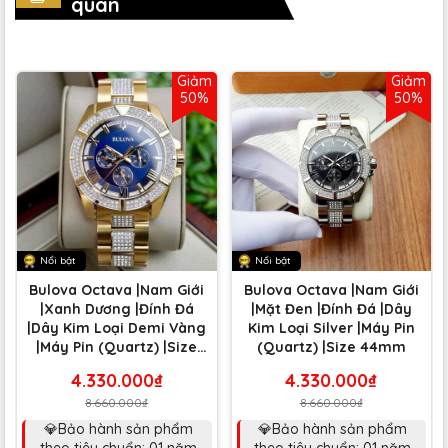
quan
Giảm
Giảm
50%
50%
Nổi bật
Nổi bật
Bulova Octava |Nam Giới
Bulova Octava |Nam Giới
|Xanh Dương |Đính Đá
|Mặt Đen |Đính Đá |Dây
|Dây Kim Loại Demi Vàng
Kim Loại Silver |Máy Pin
|Máy Pin (Quartz) |Size
(Quartz) |Size 44mm
44mm
4.330.000₫
4.330.000₫
8.660.000₫
8.660.000₫
💎Bảo hành sản phẩm
💎Bảo hành sản phẩm