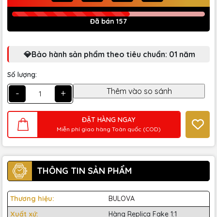
Đã bán 157
💎Bảo hành sản phẩm theo tiêu chuẩn: 01 năm
Số lượng:
-
+
ĐẶT HÀNG NGAY
Miễn phí giao hàng Toàn quốc (COD)
THÔNG TIN SẢN PHẨM
Thương hiệu:
BULOVA
Xuất xứ:
Hàng Replica Fake 1:1