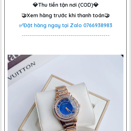
💎Thu tiền tận nơi (COD)💎
🤝Xem hàng trước khi thanh toán🤝
✅Đặt hàng ngay tại Zalo
0766938983
-------------------------------------------