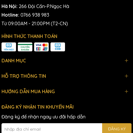
Hà Nội:
266 Đội Cấn-P.Ngọc Hà
Hotline:
0766 938 983
Từ 09:00AM - 21:00PM (T2-CN)
HÌNH THỨC THANH TOÁN
DANH MỤC
HỖ TRỢ THÔNG TIN
HƯỚNG DẪN MUA HÀNG
ĐĂNG KÝ NHẬN TIN KHUYẾN MÃI
Đăng ký để nhận ngay ưu đãi hấp dẫn
ĐĂNG KÝ