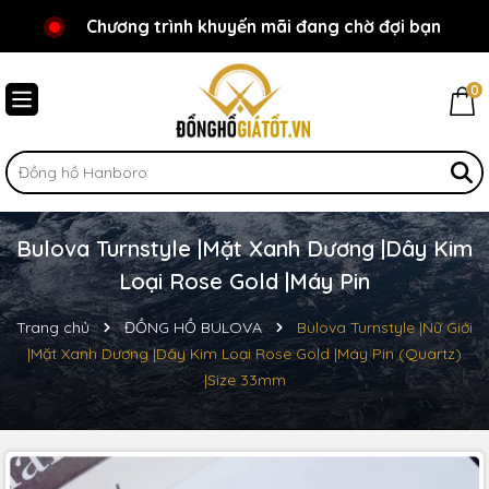
Chương trình khuyến mãi đang chờ đợi bạn
Chào mừng bạn đến với Đồnghồgiátốt.vn!
0
Bulova Turnstyle |Mặt Xanh Dương |Dây Kim
Loại Rose Gold |Máy Pin
Trang chủ
ĐỒNG HỒ BULOVA
Bulova Turnstyle |Nữ Giới
|Mặt Xanh Dương |Dây Kim Loại Rose Gold |Máy Pin (Quartz)
|Size 33mm