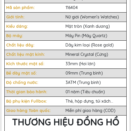
Mã sản phẩm:
116404
Giới tính:
Nữ giới (Women’s Watches)
Kiểu dáng:
Mặt tròn (Xanh dương)
Bộ máy:
Máy Pin (Máy Quartz)
Chất liệu dây:
Dây kim loại (Rose gold)
Chất liệu mặt kính:
Mineral Crystal (Cứng)
Kích thước mặt số:
33mm (Hơi lớn)
Bề dày mặt số:
09mm (Trung bình)
Độ chống nước:
3ATM (Trung bình)
Thời gian bảo hành:
01 năm (Tiêu chuẩn)
Bộ phụ kiện Fullbox:
Thẻ, hộp đựng, túi xách...
Giao hàng Toàn quốc:
Miễn phí giao hàng (COD)
THƯƠNG HIỆU ĐỒNG HỒ