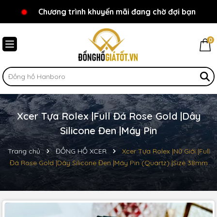
Chương trình khuyến mãi đang chờ đợi bạn
Chào mừng bạn đến với Đồnghồgiátốt.vn!
0
Xcer Tựa Rolex |Full Đá Rose Gold |Dây
Silicone Đen |Máy Pin
Trang chủ
ĐỒNG HỒ XCER
Xcer Tựa Rolex |Nữ Giới |Full
Đá Rose Gold |Dây Silicone Đen |Máy Pin (Quartz) |Size 38mm