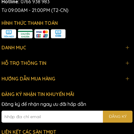
Hotline:
0766 938 983
Từ 09:00AM - 21:00PM (T2-CN)
HÌNH THỨC THANH TOÁN
DANH MỤC
HỖ TRỢ THÔNG TIN
HƯỚNG DẪN MUA HÀNG
ĐĂNG KÝ NHẬN TIN KHUYẾN MÃI
Đăng ký để nhận ngay ưu đãi hấp dẫn
ĐĂNG KÝ
LIÊN KẾT CÁC SÀN TMĐT