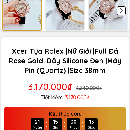
Xcer Tựa Rolex |Nữ Giới |Full Đá
Rose Gold |Dây Silicone Đen |Máy
Pin (Quartz) |Size 38mm
3.170.000₫
6.340.000₫
Tiết kiệm:
3.170.000₫
Kết thúc còn:
:
:
:
21
15
00
11
Ngày
Giờ
Phút
Giây