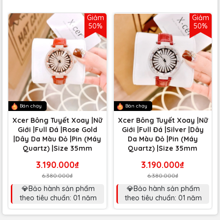
Giảm
Giảm
50%
50%
Bán chạy
Bán chạy
Xcer Bông Tuyết Xoay |Nữ
Xcer Bông Tuyết Xoay |Nữ
Giới |Full Đá |Rose Gold
Giới |Full Đá |Silver |Dây
|Dây Da Màu Đỏ |Pin (Máy
Da Màu Đỏ |Pin (Máy
Quartz) |Size 35mm
Quartz) |Size 35mm
3.190.000₫
3.190.000₫
6.380.000₫
6.380.000₫
💎Bảo hành sản phẩm
💎Bảo hành sản phẩm
theo tiêu chuẩn: 01 năm
theo tiêu chuẩn: 01 năm