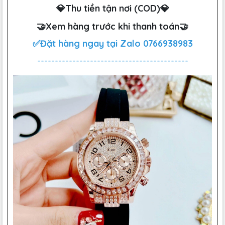
💎Thu tiền tận nơi (COD)💎
🤝Xem hàng trước khi thanh toán🤝
✅Đặt hàng ngay tại Zalo
0766938983
-------------------------------------------