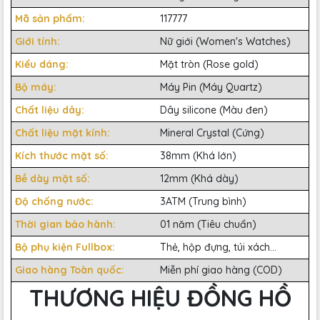
Mã sản phẩm:
117777
Giới tính:
Nữ giới (Women's Watches)
Kiểu dáng:
Mặt tròn (Rose gold)
Bộ máy:
Máy Pin (Máy Quartz)
Chất liệu dây:
Dây silicone (Màu đen)
Chất liệu mặt kính:
Mineral Crystal (Cứng)
Kích thước mặt số:
38mm (Khá lớn)
Bề dày mặt số:
12mm (Khá dày)
Độ chống nước:
3ATM (Trung bình)
Thời gian bảo hành:
01 năm (Tiêu chuẩn)
Bộ phụ kiện Fullbox:
Thẻ, hộp đựng, túi xách...
Giao hàng Toàn quốc:
Miễn phí giao hàng (COD)
THƯƠNG HIỆU ĐỒNG HỒ