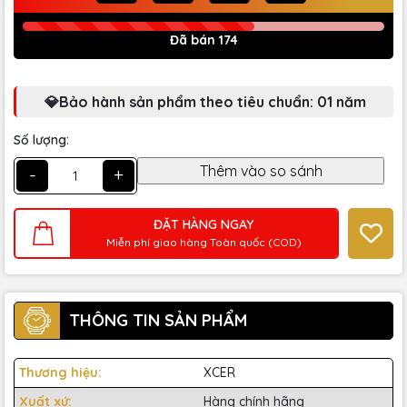
Đã bán 174
💎Bảo hành sản phẩm theo tiêu chuẩn: 01 năm
Số lượng:
-
+
ĐẶT HÀNG NGAY
Miễn phí giao hàng Toàn quốc (COD)
THÔNG TIN SẢN PHẨM
Thương hiệu:
XCER
Xuất xứ:
Hàng chính hãng