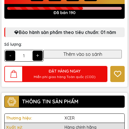
Đã bán 190
💎Bảo hành sản phẩm theo tiêu chuẩn: 01 năm
Số lượng:
-
+
ĐẶT HÀNG NGAY
Miễn phí giao hàng Toàn quốc (COD)
THÔNG TIN SẢN PHẨM
Thương hiệu:
XCER
Xuất xứ:
Hàng chính hãng