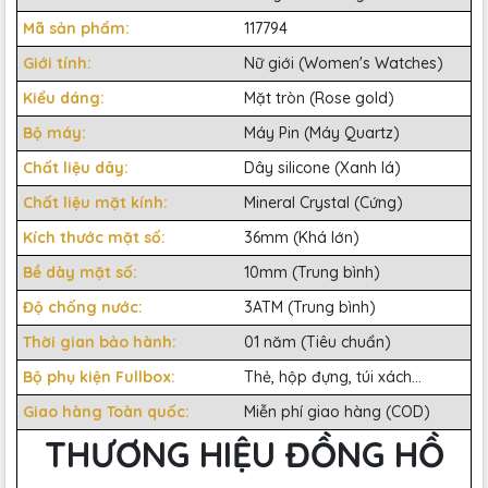
Mã sản phẩm:
117794
Giới tính:
Nữ giới (Women's Watches)
Kiểu dáng:
Mặt tròn (Rose gold)
Bộ máy:
Máy Pin (Máy Quartz)
Chất liệu dây:
Dây silicone (Xanh lá)
Chất liệu mặt kính:
Mineral Crystal (Cứng)
Kích thước mặt số:
36mm (Khá lớn)
Bề dày mặt số:
10mm (Trung bình)
Độ chống nước:
3ATM (Trung bình)
Thời gian bảo hành:
01 năm (Tiêu chuẩn)
Bộ phụ kiện Fullbox:
Thẻ, hộp đựng, túi xách...
Giao hàng Toàn quốc:
Miễn phí giao hàng (COD)
THƯƠNG HIỆU ĐỒNG HỒ