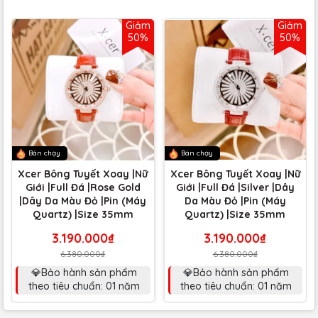
Giảm
Giảm
50%
50%
Bán chạy
Bán chạy
Xcer Bông Tuyết Xoay |Nữ
Xcer Bông Tuyết Xoay |Nữ
Giới |Full Đá |Rose Gold
Giới |Full Đá |Silver |Dây
|Dây Da Màu Đỏ |Pin (Máy
Da Màu Đỏ |Pin (Máy
Quartz) |Size 35mm
Quartz) |Size 35mm
3.190.000₫
3.190.000₫
6.380.000₫
6.380.000₫
💎Bảo hành sản phẩm
💎Bảo hành sản phẩm
theo tiêu chuẩn: 01 năm
theo tiêu chuẩn: 01 năm