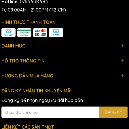
Hotline:
0766 938 983
Từ 09:00AM - 21:00PM (T2-CN)
HÌNH THỨC THANH TOÁN
DANH MỤC
HỖ TRỢ THÔNG TIN
HƯỚNG DẪN MUA HÀNG
ĐĂNG KÝ NHẬN TIN KHUYẾN MÃI
Đăng ký để nhận ngay ưu đãi hấp dẫn
ĐĂNG KÝ
LIÊN KẾT CÁC SÀN TMĐT