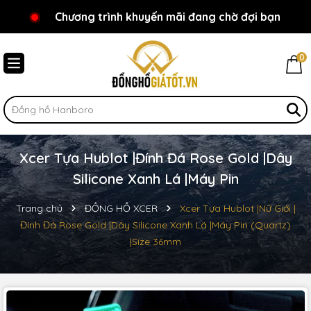
Chương trình khuyến mãi đang chờ đợi bạn
Chào mừng bạn đến với Đồnghồgiátốt.vn!
0
Xcer Tựa Hublot |Đính Đá Rose Gold |Dây
Silicone Xanh Lá |Máy Pin
Trang chủ
ĐỒNG HỒ XCER
Xcer Tựa Hublot |Nữ Giới |
Đính Đá Rose Gold |Dây Silicone Xanh Lá |Máy Pin (Quartz)
|Size 36mm