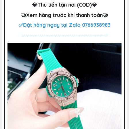
💎Thu tiền tận nơi (COD)💎
🤝Xem hàng trước khi thanh toán🤝
✅Đặt hàng ngay tại Zalo
0766938983
-------------------------------------------