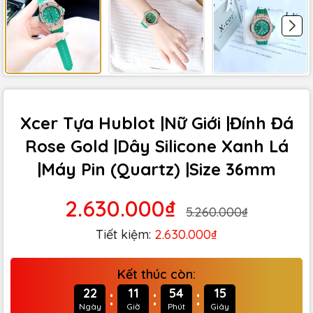
Xcer Tựa Hublot |Nữ Giới |Đính Đá
Rose Gold |Dây Silicone Xanh Lá
|Máy Pin (Quartz) |Size 36mm
2.630.000₫
5.260.000₫
Tiết kiệm:
2.630.000₫
Kết thúc còn:
:
:
:
22
11
54
14
Ngày
Giờ
Phút
Giây