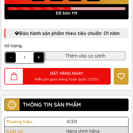
Đã bán 119
💎Bảo hành sản phẩm theo tiêu chuẩn: 01 năm
Số lượng:
-
+
ĐẶT HÀNG NGAY
Miễn phí giao hàng Toàn quốc (COD)
THÔNG TIN SẢN PHẨM
Thương hiệu:
XCER
Xuất xứ:
Hàng chính hãng