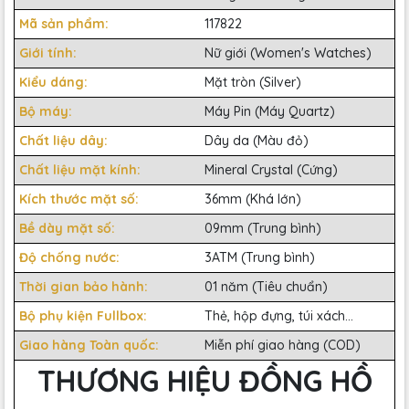
Mã sản phẩm:
117822
Giới tính:
Nữ giới (Women's Watches)
Kiểu dáng:
Mặt tròn (Silver)
Bộ máy:
Máy Pin (Máy Quartz)
Chất liệu dây:
Dây da (Màu đỏ)
Chất liệu mặt kính:
Mineral Crystal (Cứng)
Kích thước mặt số:
36mm (Khá lớn)
Bề dày mặt số:
09mm (Trung bình)
Độ chống nước:
3ATM (Trung bình)
Thời gian bảo hành:
01 năm (Tiêu chuẩn)
Bộ phụ kiện Fullbox:
Thẻ, hộp đựng, túi xách...
Giao hàng Toàn quốc:
Miễn phí giao hàng (COD)
THƯƠNG HIỆU ĐỒNG HỒ