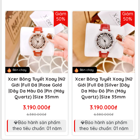
Giảm
Giảm
50%
50%
Bán chạy
Bán chạy
Xcer Bông Tuyết Xoay |Nữ
Xcer Bông Tuyết Xoay |Nữ
Giới |Full Đá |Rose Gold
Giới |Full Đá |Silver |Dây
|Dây Da Màu Đỏ |Pin (Máy
Da Màu Đỏ |Pin (Máy
Quartz) |Size 35mm
Quartz) |Size 35mm
3.190.000₫
3.190.000₫
6.380.000₫
6.380.000₫
💎Bảo hành sản phẩm
💎Bảo hành sản phẩm
theo tiêu chuẩn: 01 năm
theo tiêu chuẩn: 01 năm