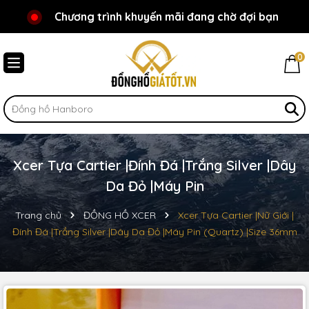
Chương trình khuyến mãi đang chờ đợi bạn
Chào mừng bạn đến với Đồnghồgiátốt.vn!
0
Xcer Tựa Cartier |Đính Đá |Trắng Silver |Dây
Da Đỏ |Máy Pin
Trang chủ
ĐỒNG HỒ XCER
Xcer Tựa Cartier |Nữ Giới |
Đính Đá |Trắng Silver |Dây Da Đỏ |Máy Pin (Quartz) |Size 36mm