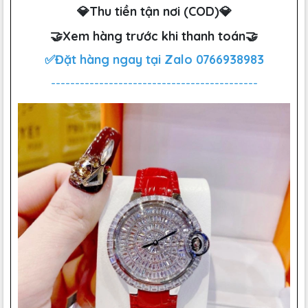
💎Thu tiền tận nơi (COD)💎
🤝Xem hàng trước khi thanh toán🤝
✅Đặt hàng ngay tại Zalo
0766938983
-------------------------------------------