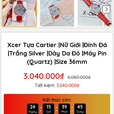
Xcer Tựa Cartier |Nữ Giới |Đính Đá
|Trắng Silver |Dây Da Đỏ |Máy Pin
(Quartz) |Size 36mm
3.040.000₫
6.080.000₫
Tiết kiệm:
3.040.000₫
Kết thúc còn:
:
:
:
24
15
39
44
Ngày
Giờ
Phút
Giây