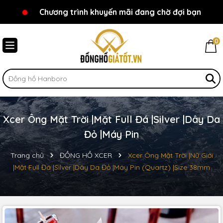
Chương trình khuyến mãi đang chờ đợi bạn
Chào mừng bạn đến với Đồnghồgiátốt.vn!
0
Xcer Ông Mặt Trời |Mặt Full Đá |Silver |Dây Da
Đỏ |Máy Pin
Trang chủ
ĐỒNG HỒ XCER
Xcer Ông Mặt Trời |Nữ Giới
|Mặt Full Đá |Silver |Dây Da Đỏ |Máy Pin (Quartz) |Size 38mm