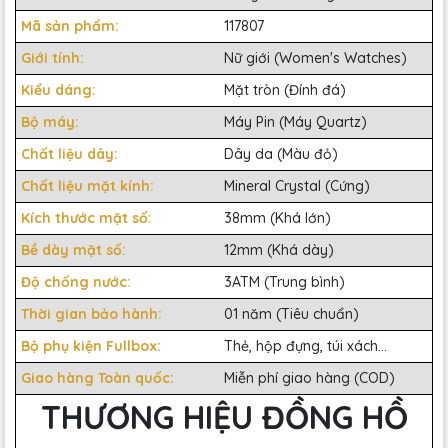
Mã sản phẩm:
117807
Giới tính:
Nữ giới (Women's Watches)
Kiểu dáng:
Mặt tròn (Đính đá)
Bộ máy:
Máy Pin (Máy Quartz)
Chất liệu dây:
Dây da (Màu đỏ)
Chất liệu mặt kính:
Mineral Crystal (Cứng)
Kích thước mặt số:
38mm (Khá lớn)
Bề dày mặt số:
12mm (Khá dày)
Độ chống nước:
3ATM (Trung bình)
Thời gian bảo hành:
01 năm (Tiêu chuẩn)
Bộ phụ kiện Fullbox:
Thẻ, hộp đựng, túi xách...
Giao hàng Toàn quốc:
Miễn phí giao hàng (COD)
THƯƠNG HIỆU ĐỒNG HỒ