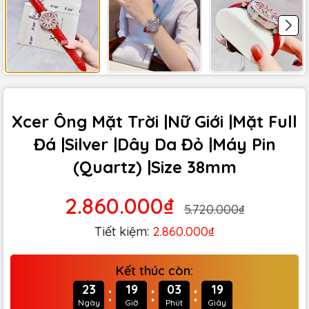
Xcer Ông Mặt Trời |Nữ Giới |Mặt Full
Đá |Silver |Dây Da Đỏ |Máy Pin
(Quartz) |Size 38mm
2.860.000₫
5.720.000₫
Tiết kiệm:
2.860.000₫
Kết thúc còn:
:
:
:
23
19
03
17
Ngày
Giờ
Phút
Giây