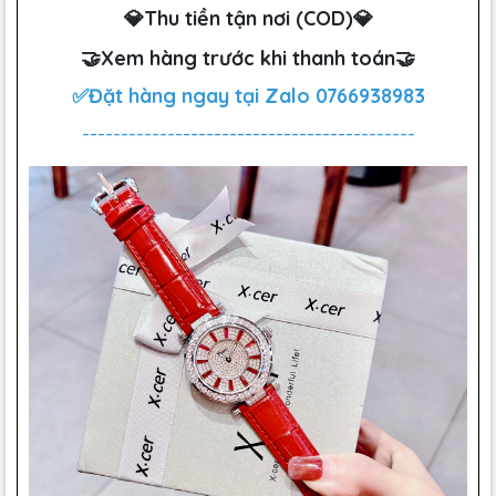
💎Thu tiền tận nơi (COD)💎
🤝Xem hàng trước khi thanh toán🤝
✅Đặt hàng ngay tại Zalo
0766938983
-------------------------------------------