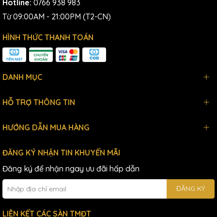
Hotline:
0766 938 983
Từ 09:00AM - 21:00PM (T2-CN)
HÌNH THỨC THANH TOÁN
DANH MỤC
HỖ TRỢ THÔNG TIN
HƯỚNG DẪN MUA HÀNG
ĐĂNG KÝ NHẬN TIN KHUYẾN MÃI
Đăng ký để nhận ngay ưu đãi hấp dẫn
ĐĂNG KÝ
LIÊN KẾT CÁC SÀN TMĐT