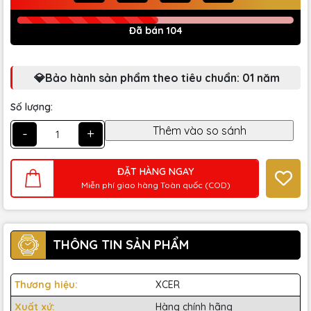
Đã bán 104
💎Bảo hành sản phẩm theo tiêu chuẩn: 01 năm
Số lượng:
-
+
ĐẶT HÀNG NGAY
Miễn phí giao hàng Toàn quốc (COD)
THÔNG TIN SẢN PHẨM
Thương hiệu:
XCER
Xuất xứ:
Hàng chính hãng