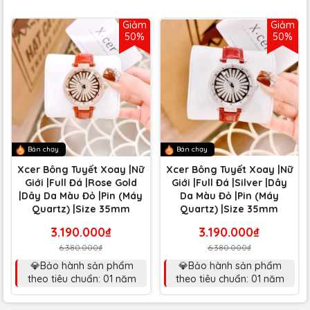
Giảm
Giảm
50%
50%
Bán chạy
Bán chạy
Xcer Bông Tuyết Xoay |Nữ
Xcer Bông Tuyết Xoay |Nữ
Giới |Full Đá |Rose Gold
Giới |Full Đá |Silver |Dây
|Dây Da Màu Đỏ |Pin (Máy
Da Màu Đỏ |Pin (Máy
Quartz) |Size 35mm
Quartz) |Size 35mm
3.190.000₫
3.190.000₫
6.380.000₫
6.380.000₫
💎Bảo hành sản phẩm
💎Bảo hành sản phẩm
theo tiêu chuẩn: 01 năm
theo tiêu chuẩn: 01 năm