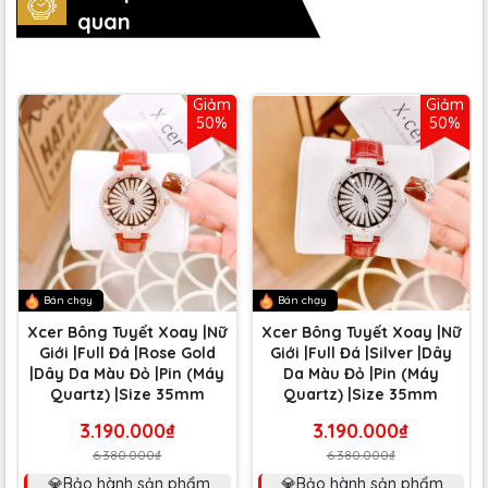
quan
Giảm
Giảm
50%
50%
Bán chạy
Bán chạy
Xcer Bông Tuyết Xoay |Nữ
Xcer Bông Tuyết Xoay |Nữ
Giới |Full Đá |Rose Gold
Giới |Full Đá |Silver |Dây
|Dây Da Màu Đỏ |Pin (Máy
Da Màu Đỏ |Pin (Máy
Quartz) |Size 35mm
Quartz) |Size 35mm
3.190.000₫
3.190.000₫
6.380.000₫
6.380.000₫
💎Bảo hành sản phẩm
💎Bảo hành sản phẩm