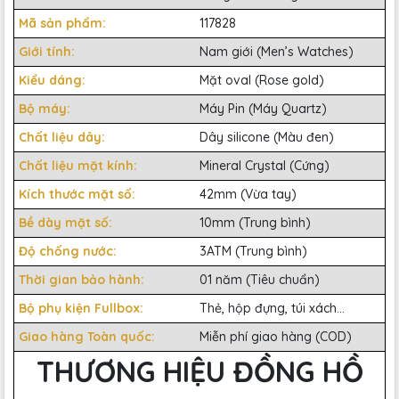
Mã sản phẩm:
117828
Giới tính:
Nam giới (Men’s Watches)
Kiểu dáng:
Mặt oval (Rose gold)
Bộ máy:
Máy Pin (Máy Quartz)
Chất liệu dây:
Dây silicone (Màu đen)
Chất liệu mặt kính:
Mineral Crystal (Cứng)
Kích thước mặt số:
42mm (Vừa tay)
Bề dày mặt số:
10mm (Trung bình)
Độ chống nước:
3ATM (Trung bình)
Thời gian bảo hành:
01 năm (Tiêu chuẩn)
Bộ phụ kiện Fullbox:
Thẻ, hộp đựng, túi xách...
Giao hàng Toàn quốc:
Miễn phí giao hàng (COD)
THƯƠNG HIỆU ĐỒNG HỒ