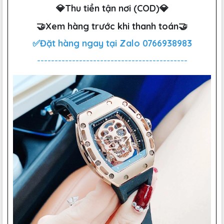
💎Thu tiền tận nơi (COD)💎
🤝Xem hàng trước khi thanh toán🤝
✅Đặt hàng ngay tại Zalo
0766938983
-------------------------------------------