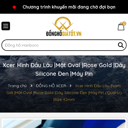
Chương trình khuyến mãi đang chờ đợi bạn
Chào mừng bạn đến với Đồnghồgiátốt.vn!
0
Xcer Hình Đầu Lâu |Mặt Oval |Rose Gold |Dây
Silicone Đen |Máy Pin
Trang chủ
ĐỒNG HỒ XCER
Xcer Hình Đầu Lâu |Nam
Giới |Mặt Oval |Rose Gold |Dây Silicone Đen |Máy Pin (Quartz)
|Size 42mm