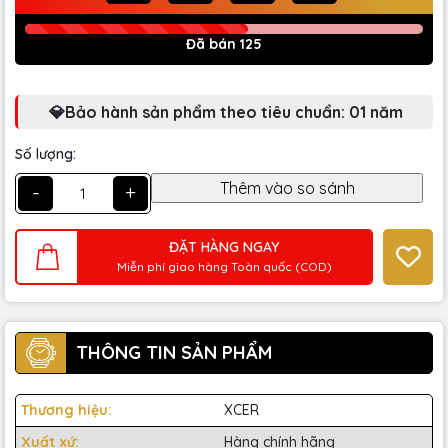
Đã bán 125
💎Bảo hành sản phẩm theo tiêu chuẩn: 01 năm
Số lượng:
-
+
ĐẶT HÀNG NGAY
Miễn phí giao hàng Toàn quốc (COD)
THÔNG TIN SẢN PHẨM
Thương hiệu:
XCER
Xuất xứ:
Hàng chính hãng