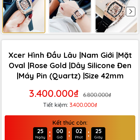
Xcer Hình Đầu Lâu |Nam Giới |Mặt
Oval |Rose Gold |Dây Silicone Đen
|Máy Pin (Quartz) |Size 42mm
3.400.000₫
6.800.000₫
Tiết kiệm:
3.400.000₫
Kết thúc còn:
:
:
:
25
00
02
24
Ngày
Giờ
Phút
Giây