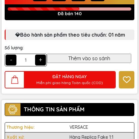
Đã bán 140
💎Bảo hành sản phẩm theo tiêu chuẩn: 01 năm
Số lượng:
-
+
ĐẶT HÀNG NGAY
Miễn phí giao hàng Toàn quốc (COD)
THÔNG TIN SẢN PHẨM
Thương hiệu:
VERSACE
Xuất xứ:
Hàng Replica Fake 1:1