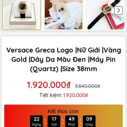
Versace Greca Logo |Nữ Giới |Vàng
Gold |Dây Da Màu Đen |Máy Pin
(Quartz) |Size 38mm
1.920.000₫
3.840.000₫
Tiết kiệm:
1.920.000₫
Kết thúc còn:
:
:
:
22
17
49
08
Ngày
Giờ
Phút
Giây