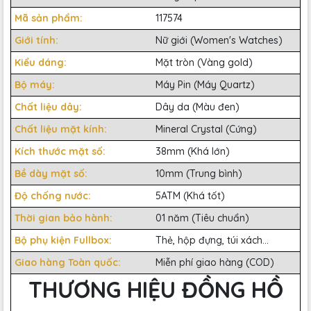
Mã sản phẩm:
117574
Giới tính:
Nữ giới (Women's Watches)
Kiểu dáng:
Mặt tròn (Vàng gold)
Bộ máy:
Máy Pin (Máy Quartz)
Chất liệu dây:
Dây da (Màu đen)
Chất liệu mặt kính:
Mineral Crystal (Cứng)
Kích thước mặt số:
38mm (Khá lớn)
Bề dày mặt số:
10mm (Trung bình)
Độ chống nước:
5ATM (Khá tốt)
Thời gian bảo hành:
01 năm (Tiêu chuẩn)
Bộ phụ kiện Fullbox:
Thẻ, hộp đựng, túi xách...
Giao hàng Toàn quốc:
Miễn phí giao hàng (COD)
THƯƠNG HIỆU ĐỒNG HỒ