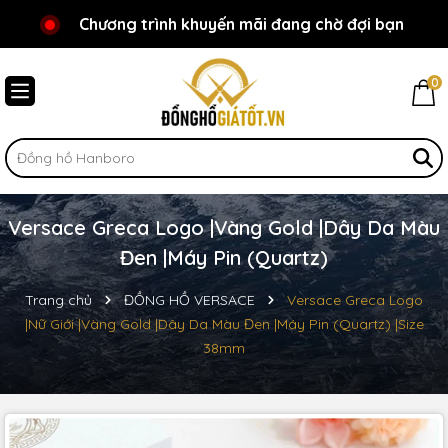
Chương trình khuyến mãi đang chờ đợi bạn
Chào mừng bạn đến với Đồnghồgiátốt.vn!
0
Versace Greca Logo |Vàng Gold |Dây Da Màu
Đen |Máy Pin (Quartz)
Trang chủ
ĐỒNG HỒ VERSACE
Versace Greca Logo
|Nữ Giới |Vàng Gold |Dây Da Màu Đen |Máy Pin (Quartz) |Size
38mm