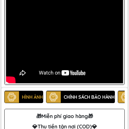
HÌNH ẢNH
CHÍNH SÁCH BẢO HÀNH
🎁Miễn phí giao hàng🎁
💎Thu tiền tận nơi (COD)💎