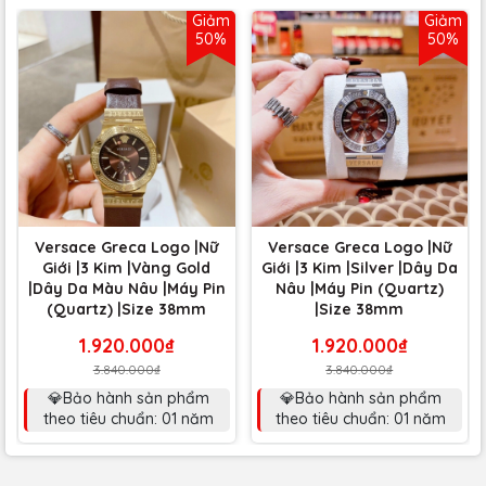
Giảm
Giảm
50%
50%
Versace Greca Logo |Nữ
Versace Greca Logo |Nữ
Giới |3 Kim |Vàng Gold
Giới |3 Kim |Silver |Dây Da
|Dây Da Màu Nâu |Máy Pin
Nâu |Máy Pin (Quartz)
(Quartz) |Size 38mm
|Size 38mm
1.920.000₫
1.920.000₫
3.840.000₫
3.840.000₫
💎Bảo hành sản phẩm
💎Bảo hành sản phẩm
theo tiêu chuẩn: 01 năm
theo tiêu chuẩn: 01 năm