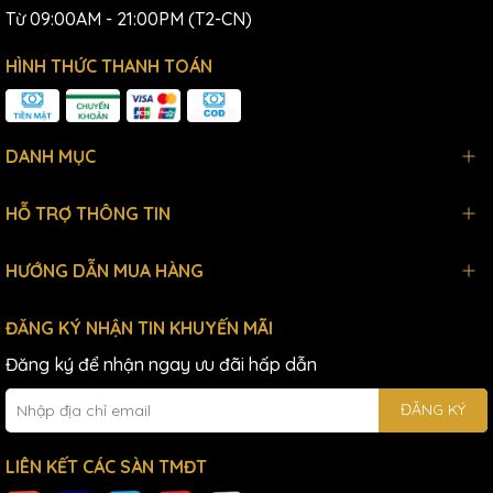
Từ 09:00AM - 21:00PM (T2-CN)
HÌNH THỨC THANH TOÁN
DANH MỤC
HỖ TRỢ THÔNG TIN
HƯỚNG DẪN MUA HÀNG
ĐĂNG KÝ NHẬN TIN KHUYẾN MÃI
Đăng ký để nhận ngay ưu đãi hấp dẫn
ĐĂNG KÝ
LIÊN KẾT CÁC SÀN TMĐT