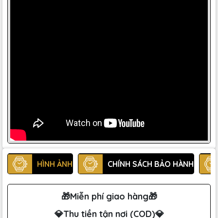
HÌNH ẢNH
CHÍNH SÁCH BẢO HÀNH
🎁Miễn phí giao hàng🎁
💎Thu tiền tận nơi (COD)💎