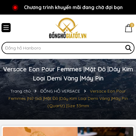
Chương trình khuyến mãi đang chờ đợi bạn
Chào mừng bạn đến với Đồnghồgiátốt.vn!
0
Versace Eon Pour Femmes |Mặt Đỏ |Dây Kim
Loại Demi Vàng |Máy Pin
Trang chủ
ĐỒNG HỒ VERSACE
Versace Eon Pour
Femmes |Nữ Giới |Mặt Đỏ |Dây Kim Loại Demi Vàng |Máy Pin
(Quartz) |Size 33mm