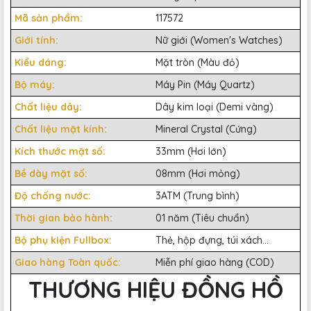
Mã sản phẩm:
117572
Giới tính:
Nữ giới (Women's Watches)
Kiểu dáng:
Mặt tròn (Màu đỏ)
Bộ máy:
Máy Pin (Máy Quartz)
Chất liệu dây:
Dây kim loại (Demi vàng)
Chất liệu mặt kính:
Mineral Crystal (Cứng)
Kích thước mặt số:
33mm (Hơi lớn)
Bề dày mặt số:
08mm (Hơi mỏng)
Độ chống nước:
3ATM (Trung bình)
Thời gian bảo hành:
01 năm (Tiêu chuẩn)
Bộ phụ kiện Fullbox:
Thẻ, hộp đựng, túi xách...
Giao hàng Toàn quốc:
Miễn phí giao hàng (COD)
THƯƠNG HIỆU ĐỒNG HỒ