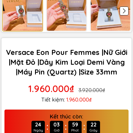
Versace Eon Pour Femmes |Nữ Giới
|Mặt Đỏ |Dây Kim Loại Demi Vàng
|Máy Pin (Quartz) |Size 33mm
1.960.000₫
3.920.000₫
Tiết kiệm:
1.960.000₫
Kết thúc còn:
:
:
:
24
03
59
21
Ngày
Giờ
Phút
Giây