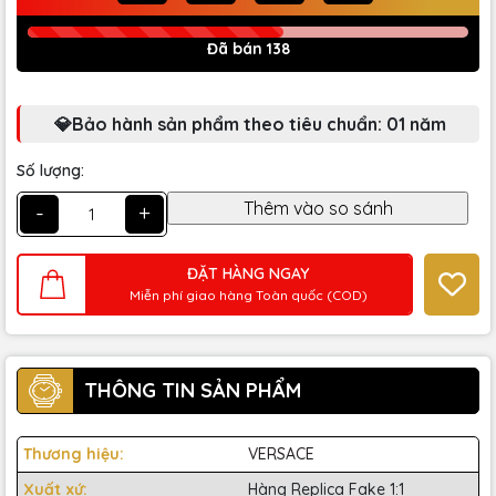
Đã bán 138
💎Bảo hành sản phẩm theo tiêu chuẩn: 01 năm
Số lượng:
-
+
ĐẶT HÀNG NGAY
Miễn phí giao hàng Toàn quốc (COD)
THÔNG TIN SẢN PHẨM
Thương hiệu:
VERSACE
Xuất xứ:
Hàng Replica Fake 1:1