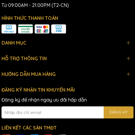
Từ 09:00AM - 21:00PM (T2-CN)
HÌNH THỨC THANH TOÁN
DANH MỤC
HỖ TRỢ THÔNG TIN
HƯỚNG DẪN MUA HÀNG
ĐĂNG KÝ NHẬN TIN KHUYẾN MÃI
Đăng ký để nhận ngay ưu đãi hấp dẫn
ĐĂNG KÝ
LIÊN KẾT CÁC SÀN TMĐT