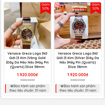
Giảm
Giảm
50%
50%
Versace Greca Logo |Nữ
Versace Greca Logo |Nữ
Giới |3 Kim |Vàng Gold
Giới |3 Kim |Silver |Dây Da
|Dây Da Màu Nâu |Máy Pin
Nâu |Máy Pin (Quartz)
(Quartz) |Size 38mm
|Size 38mm
1.920.000₫
1.920.000₫
3.840.000₫
3.840.000₫
💎Bảo hành sản phẩm
💎Bảo hành sản phẩm
theo tiêu chuẩn: 01 năm
theo tiêu chuẩn: 01 năm