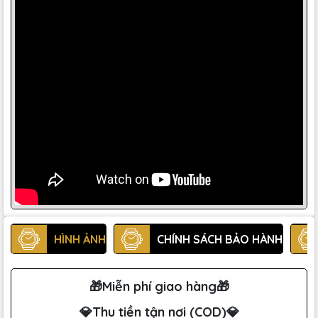
HÌNH ẢNH
CHÍNH SÁCH BẢO HÀNH
🎁Miễn phí giao hàng🎁
💎Thu tiền tận nơi (COD)💎