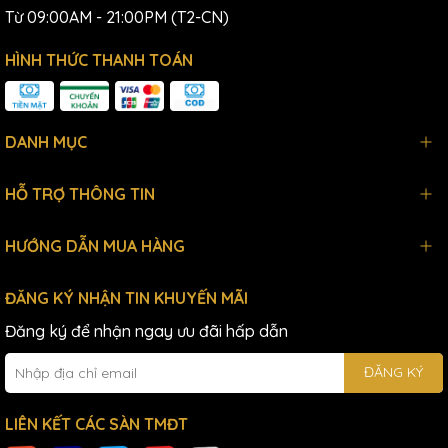
Từ 09:00AM - 21:00PM (T2-CN)
HÌNH THỨC THANH TOÁN
DANH MỤC
HỖ TRỢ THÔNG TIN
HƯỚNG DẪN MUA HÀNG
ĐĂNG KÝ NHẬN TIN KHUYẾN MÃI
Đăng ký để nhận ngay ưu đãi hấp dẫn
ĐĂNG KÝ
LIÊN KẾT CÁC SÀN TMĐT