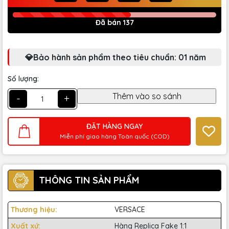
Đã bán 137
💎Bảo hành sản phẩm theo tiêu chuẩn: 01 năm
Số lượng:
-
+
ĐẶT HÀNG NGAY
Miễn phí giao hàng Toàn quốc (COD)
THÔNG TIN SẢN PHẨM
Thương hiệu:
VERSACE
Xuất xứ:
Hàng Replica Fake 1:1