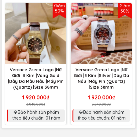
Giảm
Giảm
50%
50%
Versace Greca Logo |Nữ
Versace Greca Logo |Nữ
Giới |3 Kim |Vàng Gold
Giới |3 Kim |Silver |Dây Da
|Dây Da Màu Nâu |Máy Pin
Nâu |Máy Pin (Quartz)
(Quartz) |Size 38mm
|Size 38mm
1.920.000₫
1.920.000₫
3.840.000₫
3.840.000₫
💎Bảo hành sản phẩm
💎Bảo hành sản phẩm
theo tiêu chuẩn: 01 năm
theo tiêu chuẩn: 01 năm