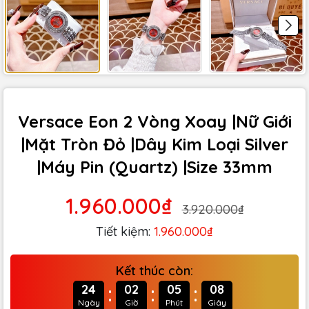
Versace Eon 2 Vòng Xoay |Nữ Giới
|Mặt Tròn Đỏ |Dây Kim Loại Silver
|Máy Pin (Quartz) |Size 33mm
1.960.000₫
3.920.000₫
Tiết kiệm:
1.960.000₫
Kết thúc còn:
:
:
:
24
02
05
06
Ngày
Giờ
Phút
Giây