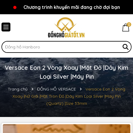
Chương trình khuyến mãi đang chờ đợi bạn
Chào mừng bạn đến với Đồnghồgiátốt.vn!
0
Versace Eon 2 Vòng Xoay |Mặt Đỏ |Dây Kim
Loại Silver |Máy Pin
Trang chủ
ĐỒNG HỒ VERSACE
Versace Eon 2 Vòng
Xoay |Nữ Giới |Mặt Tròn Đỏ |Dây Kim Loại Silver |Máy Pin
(Quartz) |Size 33mm