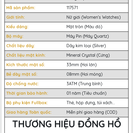
Mã sản phẩm:
117571
Giới tính:
Nữ giới (Women's Watches)
Kiểu dáng:
Mặt tròn (Màu đỏ)
Bộ máy:
Máy Pin (Máy Quartz)
Chất liệu dây:
Dây kim loại (Silver)
Chất liệu mặt kính:
Mineral Crystal (Cứng)
Kích thước mặt số:
33mm (Hơi lớn)
Bề dày mặt số:
08mm (Hơi mỏng)
Độ chống nước:
3ATM (Trung bình)
Thời gian bảo hành:
01 năm (Tiêu chuẩn)
Bộ phụ kiện Fullbox:
Thẻ, hộp đựng, túi xách...
Giao hàng Toàn quốc:
Miễn phí giao hàng (COD)
THƯƠNG HIỆU ĐỒNG HỒ