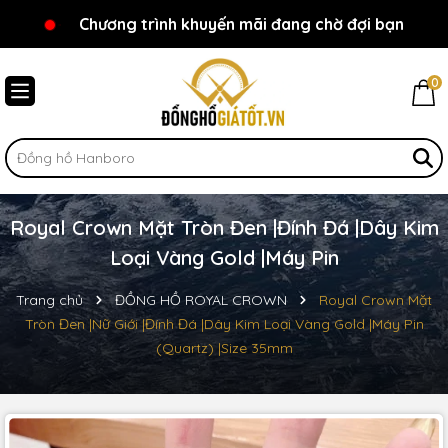
Chương trình khuyến mãi đang chờ đợi bạn
Chào mừng bạn đến với Đồnghồgiátốt.vn!
0
Royal Crown Mặt Tròn Đen |Đính Đá |Dây Kim
Loại Vàng Gold |Máy Pin
Trang chủ
ĐỒNG HỒ ROYAL CROWN
Royal Crown Mặt
Tròn Đen |Nữ Giới |Đính Đá |Dây Kim Loại Vàng Gold |Máy Pin
(Quartz) |Size 35mm