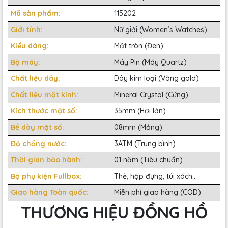
Mã sản phẩm:
115202
Giới tính:
Nữ giới (Women’s Watches)
Kiểu dáng:
Mặt tròn (Đen)
Bộ máy:
Máy Pin (Máy Quartz)
Chất liệu dây:
Dây kim loại (Vàng gold)
Chất liệu mặt kính:
Mineral Crystal (Cứng)
Kích thước mặt số:
35mm (Hơi lớn)
Bề dày mặt số:
08mm (Mỏng)
Độ chống nước:
3ATM (Trung bình)
Thời gian bảo hành:
01 năm (Tiêu chuẩn)
Bộ phụ kiện Fullbox:
Thẻ, hộp đựng, túi xách...
Giao hàng Toàn quốc:
Miễn phí giao hàng (COD)
THƯƠNG HIỆU ĐỒNG HỒ