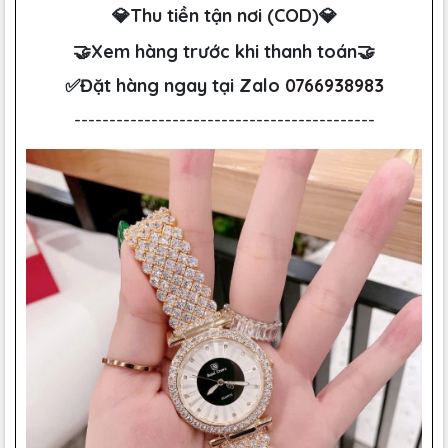
💎Thu tiền tận nơi (COD)💎
🤝Xem hàng trước khi thanh toán🤝
✅Đặt hàng ngay tại Zalo
0766938983
-------------------------------------------