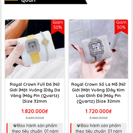
Giảm
Giảm
50%
50%
Royal Crown Full Đá |Nữ
Royal Crown Số La Mã |Nữ
Giới |Mặt Vuông |Dây Da
Giới |Mặt Vuông |Dây Kim
Vàng |Máy Pin (Quartz)
Loại Đính Đá |Máy Pin
|Size 32mm
(Quartz) |Size 32mm
1.820.000₫
1.720.000₫
3.640.000₫
3.440.000₫
💎Bảo hành sản phẩm
💎Bảo hành sản phẩm
theo tiêu chuẩn: 01 năm
theo tiêu chuẩn: 01 năm