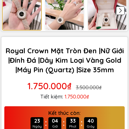
Royal Crown Mặt Tròn Đen |Nữ Giới
|Đính Đá |Dây Kim Loại Vàng Gold
|Máy Pin (Quartz) |Size 35mm
1.750.000₫
3.500.000₫
Tiết kiệm:
1.750.000₫
Kết thúc còn:
:
:
:
23
04
33
38
Ngày
Giờ
Phút
Giây