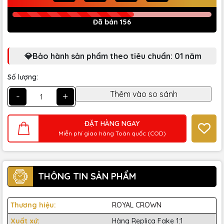
Đã bán 156
💎Bảo hành sản phẩm theo tiêu chuẩn: 01 năm
Số lượng:
-
+
ĐẶT HÀNG NGAY
Miễn phí giao hàng Toàn quốc (COD)
THÔNG TIN SẢN PHẨM
Thương hiệu:
ROYAL CROWN
Xuất xứ:
Hàng Replica Fake 1:1