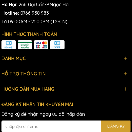
Hà Nội:
266 Đội Cấn-P.Ngọc Hà
Hotline:
0766 938 983
Từ 09:00AM - 21:00PM (T2-CN)
HÌNH THỨC THANH TOÁN
DANH MỤC
HỖ TRỢ THÔNG TIN
HƯỚNG DẪN MUA HÀNG
ĐĂNG KÝ NHẬN TIN KHUYẾN MÃI
Đăng ký để nhận ngay ưu đãi hấp dẫn
ĐĂNG KÝ