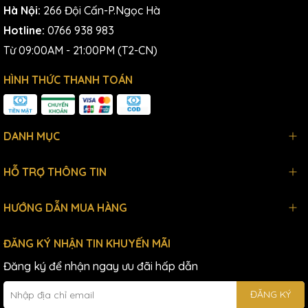
Hà Nội:
266 Đội Cấn-P.Ngọc Hà
Hotline:
0766 938 983
Từ 09:00AM - 21:00PM (T2-CN)
HÌNH THỨC THANH TOÁN
DANH MỤC
HỖ TRỢ THÔNG TIN
HƯỚNG DẪN MUA HÀNG
ĐĂNG KÝ NHẬN TIN KHUYẾN MÃI
Đăng ký để nhận ngay ưu đãi hấp dẫn
ĐĂNG KÝ