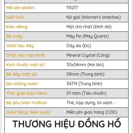
Mã sản phẩm:
115217
Giới tính:
Nữ giới (Women’s Watches)
Kiểu dáng:
Mặt chữ nhật (Đính đá)
Bộ máy:
Máy Pin (Máy Quartz)
Chất liệu dây:
Dây da (Đỏ)
Chất liệu mặt kính:
Mineral Crystal (Cứng)
Kích thước mặt số:
30x34mm (Hơi lớn)
Bề dày mặt số:
09mm (Trung bình)
Độ chống nước:
3ATM (Trung bình)
Thời gian bảo hành:
01 năm (Tiêu chuẩn)
Bộ phụ kiện Fullbox:
Thẻ, hộp đựng, túi xách...
Giao hàng Toàn quốc:
Miễn phí giao hàng (COD)
THƯƠNG HIỆU ĐỒNG HỒ