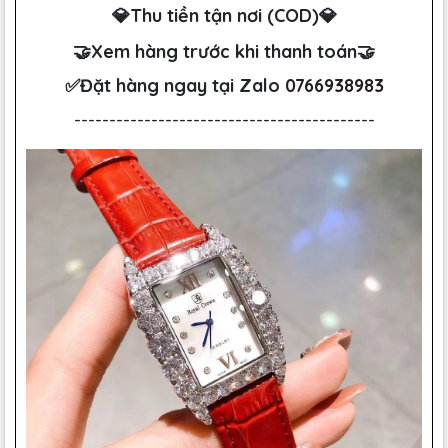
💎Thu tiền tận nơi (COD)💎
🤝Xem hàng trước khi thanh toán🤝
✅Đặt hàng ngay tại Zalo
0766938983
-------------------------------------------