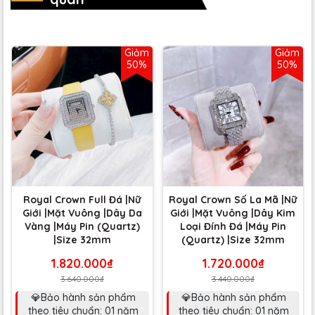
Giảm
Giảm
50%
50%
Royal Crown Full Đá |Nữ
Royal Crown Số La Mã |Nữ
Giới |Mặt Vuông |Dây Da
Giới |Mặt Vuông |Dây Kim
Vàng |Máy Pin (Quartz)
Loại Đính Đá |Máy Pin
|Size 32mm
(Quartz) |Size 32mm
1.820.000₫
1.720.000₫
3.640.000₫
3.440.000₫
💎Bảo hành sản phẩm
💎Bảo hành sản phẩm
theo tiêu chuẩn: 01 năm
theo tiêu chuẩn: 01 năm