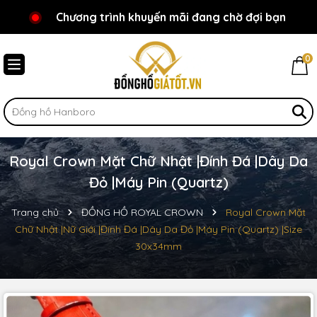
Chương trình khuyến mãi đang chờ đợi bạn
Chào mừng bạn đến với Đồnghồgiátốt.vn!
0
Royal Crown Mặt Chữ Nhật |Đính Đá |Dây Da
Đỏ |Máy Pin (Quartz)
Trang chủ
ĐỒNG HỒ ROYAL CROWN
Royal Crown Mặt
Chữ Nhật |Nữ Giới |Đính Đá |Dây Da Đỏ |Máy Pin (Quartz) |Size
30x34mm