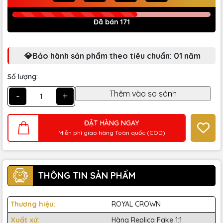
Đã bán 171
💎Bảo hành sản phẩm theo tiêu chuẩn: 01 năm
Số lượng:
-
+
ĐẶT HÀNG NGAY
Miễn phí giao hàng Toàn quốc (COD)
THÔNG TIN SẢN PHẨM
Thương hiệu:
ROYAL CROWN
Xuất xứ:
Hàng Replica Fake 1:1