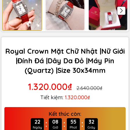
Royal Crown Mặt Chữ Nhật |Nữ Giới
|Đính Đá |Dây Da Đỏ |Máy Pin
(Quartz) |Size 30x34mm
1.320.000₫
2.640.000₫
Tiết kiệm:
1.320.000₫
Kết thúc còn:
:
:
:
22
08
55
31
Ngày
Giờ
Phút
Giây