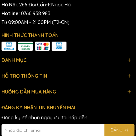
Hà Nội:
266 Đội Cấn-P.Ngọc Hà
Hotline:
0766 938 983
Từ 09:00AM - 21:00PM (T2-CN)
HÌNH THỨC THANH TOÁN
DANH MỤC
HỖ TRỢ THÔNG TIN
HƯỚNG DẪN MUA HÀNG
ĐĂNG KÝ NHẬN TIN KHUYẾN MÃI
Đăng ký để nhận ngay ưu đãi hấp dẫn
ĐĂNG KÝ