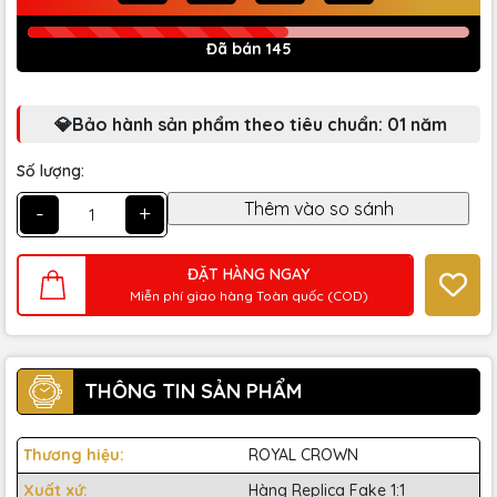
Đã bán 145
💎Bảo hành sản phẩm theo tiêu chuẩn: 01 năm
Số lượng:
-
+
ĐẶT HÀNG NGAY
Miễn phí giao hàng Toàn quốc (COD)
THÔNG TIN SẢN PHẨM
Thương hiệu:
ROYAL CROWN
Xuất xứ:
Hàng Replica Fake 1:1