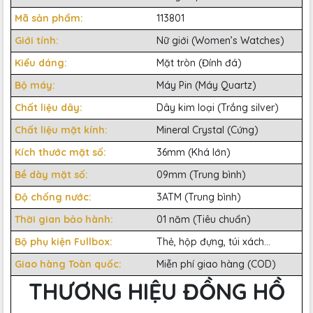
Mã sản phẩm:
113801
Giới tính:
Nữ giới (Women’s Watches)
Kiểu dáng:
Mặt tròn (Đính đá)
Bộ máy:
Máy Pin (Máy Quartz)
Chất liệu dây:
Dây kim loại (Trắng silver)
Chất liệu mặt kính:
Mineral Crystal (Cứng)
Kích thước mặt số:
36mm (Khá lớn)
Bề dày mặt số:
09mm (Trung bình)
Độ chống nước:
3ATM (Trung bình)
Thời gian bảo hành:
01 năm (Tiêu chuẩn)
Bộ phụ kiện Fullbox:
Thẻ, hộp đựng, túi xách...
Giao hàng Toàn quốc:
Miễn phí giao hàng (COD)
THƯƠNG HIỆU ĐỒNG HỒ