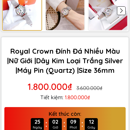
Royal Crown Đính Đá Nhiều Màu
|Nữ Giới |Dây Kim Loại Trắng Silver
|Máy Pin (Quartz) |Size 36mm
1.800.000₫
3.600.000₫
Tiết kiệm:
1.800.000₫
Kết thúc còn:
:
:
:
25
02
09
10
Ngày
Giờ
Phút
Giây