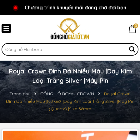
Chương trình khuyến mãi đang chờ đợi bạn
Chào mừng bạn đến với Đồnghồgiátốt.vn!
0
Royal Crown Đính Đá Nhiều Màu |Dây Kim
Loại Trắng Silver |Máy Pin
Trang chủ
ĐỒNG HỒ ROYAL CROWN
Royal Crown
Đính Đá Nhiều Màu |Nữ Giới |Dây Kim Loại Trắng Silver |Máy Pin
(Quartz) |Size 36mm