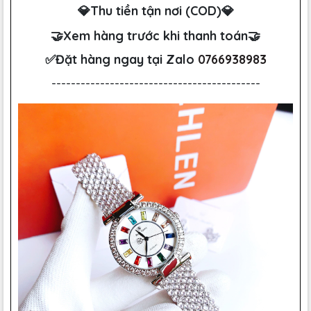
💎Thu tiền tận nơi (COD)💎
🤝Xem hàng trước khi thanh toán🤝
✅Đặt hàng ngay tại Zalo
0766938983
-------------------------------------------