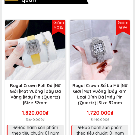
Giảm
Giảm
50%
50%
Royal Crown Full Đá |Nữ
Royal Crown Số La Mã |Nữ
Giới |Mặt Vuông |Dây Da
Giới |Mặt Vuông |Dây Kim
Vàng |Máy Pin (Quartz)
Loại Đính Đá |Máy Pin
|Size 32mm
(Quartz) |Size 32mm
1.820.000₫
1.720.000₫
3.640.000₫
3.440.000₫
💎Bảo hành sản phẩm
💎Bảo hành sản phẩm
theo tiêu chuẩn: 01 năm
theo tiêu chuẩn: 01 năm