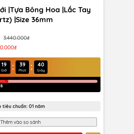
ới |Tựa Bông Hoa |Lắc Tay
artz) |Size 36mm
3.440.000₫
20.000₫
:
:
19
39
38
Giờ
Phút
Giây
38
 tiêu chuẩn: 01 năm