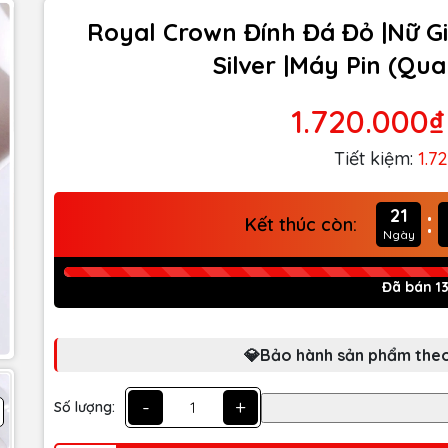
Royal Crown Đính Đá Đỏ |Nữ Gi
Silver |Máy Pin (Qu
1.720.000₫
Tiết kiệm:
1.7
:
21
Kết thúc còn:
Ngày
Đã bán 1
💎Bảo hành sản phẩm theo
-
+
Số lượng: