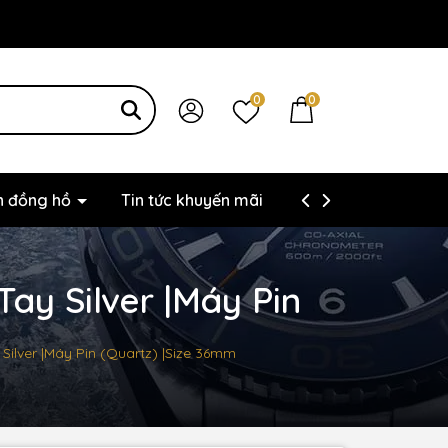
0
0
ện đồng hồ
Tin tức khuyến mãi
Thông tin liên hệ
ay Silver |Máy Pin
Silver |Máy Pin (Quartz) |Size 36mm