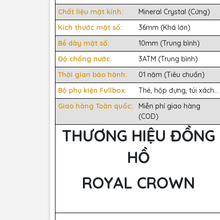
Chất liệu mặt kính:
Mineral Crystal (Cứng)
Kích thước mặt số:
36mm (Khá lớn)
Bề dày mặt số:
10mm (Trung bình)
Độ chống nước:
3ATM (Trung bình)
Thời gian bảo hành:
01 năm (Tiêu chuẩn)
Bộ phụ kiện Fullbox:
Thẻ, hộp đựng, túi xách...
Giao hàng Toàn quốc:
Miễn phí giao hàng
(COD)
THƯƠNG HIỆU ĐỒNG
HỒ
ROYAL CROWN