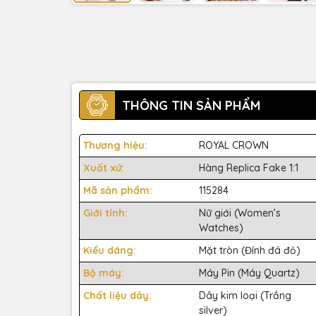
THÔNG TIN SẢN PHẨM
Thương hiệu:
ROYAL CROWN
Xuất xứ:
Hàng Replica Fake 1:1
Mã sản phẩm:
115284
Giới tính:
Nữ giới (Women’s
Watches)
Kiểu dáng:
Mặt tròn (Đính đá đỏ)
Bộ máy:
Máy Pin (Máy Quartz)
Chất liệu dây:
Dây kim loại (Trắng
silver)