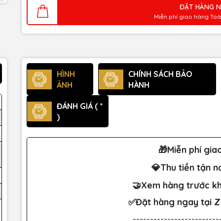
ĐẶT HÀNG 
Miễn phí giao hàng To
HÌNH
CHÍNH SÁCH BẢO
ẢNH
HÀNH
ĐÁNH GIÁ ( *
)
🎁Miễn phí gia
💎Thu tiền tận n
🤝Xem hàng trước kh
✅Đặt hàng ngay tại 
-------------------------