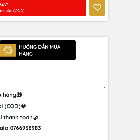
NGAY
àn quốc (COD)
HƯỚNG DẪN MUA
HÀNG
o hàng🎁
ơi (COD)💎
i thanh toán🤝
Zalo
0766938983
------------------