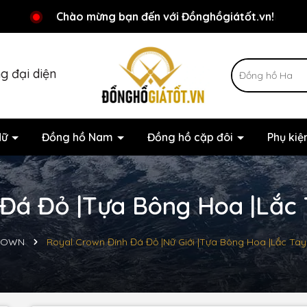
Chương trình khuyến mãi đang chờ đợi bạn
Chào mừng bạn đến với Đồnghồgiátốt.vn!
g đại diện
Nữ
Đồng hồ Nam
Đồng hồ cặp đôi
Phụ ki
Đá Đỏ |Tựa Bông Hoa |Lắc T
ROWN
Royal Crown Đính Đá Đỏ |Nữ Giới |Tựa Bông Hoa |Lắc Tay 