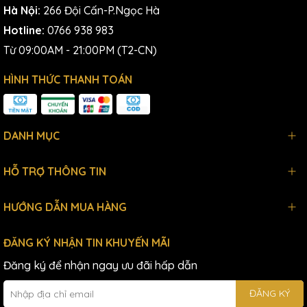
Hà Nội:
266 Đội Cấn-P.Ngọc Hà
Hotline:
0766 938 983
Từ 09:00AM - 21:00PM (T2-CN)
HÌNH THỨC THANH TOÁN
DANH MỤC
HỖ TRỢ THÔNG TIN
HƯỚNG DẪN MUA HÀNG
ĐĂNG KÝ NHẬN TIN KHUYẾN MÃI
Đăng ký để nhận ngay ưu đãi hấp dẫn
ĐĂNG KÝ