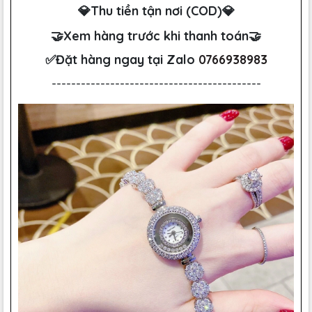
💎Thu tiền tận nơi (COD)💎
🤝Xem hàng trước khi thanh toán🤝
✅Đặt hàng ngay tại Zalo
0766938983
-------------------------------------------