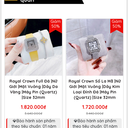
Giảm
Giảm
50%
50%
Royal Crown Full Đá |Nữ
Royal Crown Số La Mã |Nữ
Giới |Mặt Vuông |Dây Da
Giới |Mặt Vuông |Dây Kim
Vàng |Máy Pin (Quartz)
Loại Đính Đá |Máy Pin
|Size 32mm
(Quartz) |Size 32mm
1.820.000₫
1.720.000₫
3.640.000₫
3.440.000₫
💎Bảo hành sản phẩm
💎Bảo hành sản phẩm
theo tiêu chuẩn: 01 năm
theo tiêu chuẩn: 01 năm