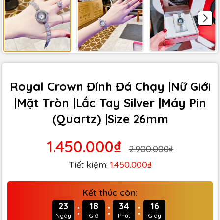
Royal Crown Đính Đá Chạy |Nữ Giới
|Mặt Tròn |Lắc Tay Silver |Máy Pin
(Quartz) |Size 26mm
1.450.000₫
2.900.000₫
Tiết kiệm:
1.450.000₫
Kết thúc còn:
:
:
:
23
18
34
15
Ngày
Giờ
Phút
Giây