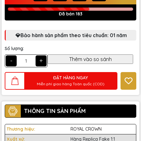
Đã bán 183
💎Bảo hành sản phẩm theo tiêu chuẩn: 01 năm
Số lượng:
-
+
ĐẶT HÀNG NGAY
Miễn phí giao hàng Toàn quốc (COD)
THÔNG TIN SẢN PHẨM
Thương hiệu:
ROYAL CROWN
Xuất xứ:
Hàng Replica Fake 1:1