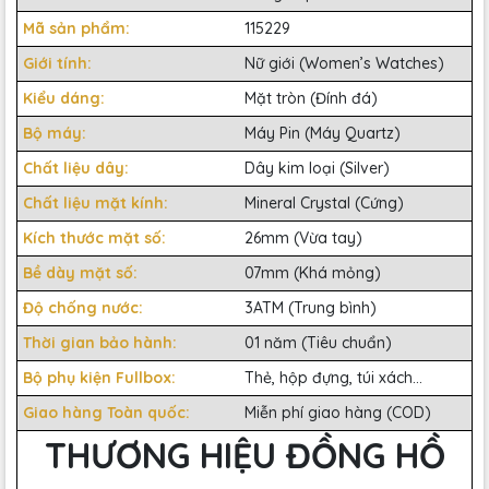
Mã sản phẩm:
115229
Giới tính:
Nữ giới (Women’s Watches)
Kiểu dáng:
Mặt tròn (Đính đá)
Bộ máy:
Máy Pin (Máy Quartz)
Chất liệu dây:
Dây kim loại (Silver)
Chất liệu mặt kính:
Mineral Crystal (Cứng)
Kích thước mặt số:
26mm (Vừa tay)
Bề dày mặt số:
07mm (Khá mỏng)
Độ chống nước:
3ATM (Trung bình)
Thời gian bảo hành:
01 năm (Tiêu chuẩn)
Bộ phụ kiện Fullbox:
Thẻ, hộp đựng, túi xách...
Giao hàng Toàn quốc:
Miễn phí giao hàng (COD)
THƯƠNG HIỆU ĐỒNG HỒ