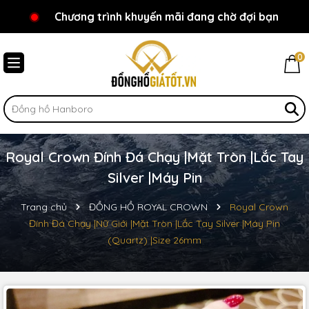
Chương trình khuyến mãi đang chờ đợi bạn
Chào mừng bạn đến với Đồnghồgiátốt.vn!
0
Royal Crown Đính Đá Chạy |Mặt Tròn |Lắc Tay
Silver |Máy Pin
Trang chủ
ĐỒNG HỒ ROYAL CROWN
Royal Crown
Đính Đá Chạy |Nữ Giới |Mặt Tròn |Lắc Tay Silver |Máy Pin
(Quartz) |Size 26mm