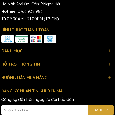
Hà Nội:
266 Đội Cấn-P.Ngọc Hà
Hotline:
0766 938 983
Từ 09:00AM - 21:00PM (T2-CN)
HÌNH THỨC THANH TOÁN
DANH MỤC
HỖ TRỢ THÔNG TIN
HƯỚNG DẪN MUA HÀNG
ĐĂNG KÝ NHẬN TIN KHUYẾN MÃI
Đăng ký để nhận ngay ưu đãi hấp dẫn
ĐĂNG KÝ