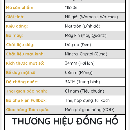
Mã sản phẩm:
115206
Giới tính:
Nữ giới (Women’s Watches)
Kiểu dáng:
Mặt tròn (Đính đá)
Bộ máy:
Máy Pin (Máy Quartz)
Chất liệu dây:
Dây da (Đen)
Chất liệu mặt kính:
Mineral Crystal (Cứng)
Kích thước mặt số:
34mm (Hơi lớn)
Bề dày mặt số:
08mm (Mỏng)
Độ chống nước:
3ATM (Trung bình)
Thời gian bảo hành:
01 năm (Tiêu chuẩn)
Bộ phụ kiện Fullbox:
Thẻ, hộp đựng, túi xách...
Giao hàng Toàn quốc:
Miễn phí giao hàng (COD)
THƯƠNG HIỆU ĐỒNG HỒ