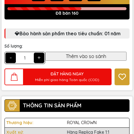
Đã bán 160
💎Bảo hành sản phẩm theo tiêu chuẩn: 01 năm
Số lượng:
-
+
ĐẶT HÀNG NGAY
Miễn phí giao hàng Toàn quốc (COD)
THÔNG TIN SẢN PHẨM
Thương hiệu:
ROYAL CROWN
Xuất xứ:
Hàng Replica Fake 1:1