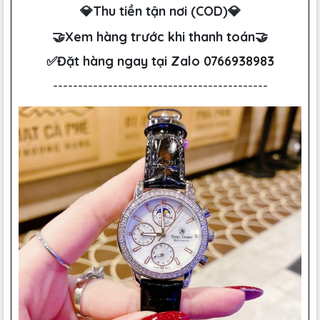
💎Thu tiền tận nơi (COD)💎
🤝Xem hàng trước khi thanh toán🤝
✅Đặt hàng ngay tại Zalo
0766938983
-------------------------------------------