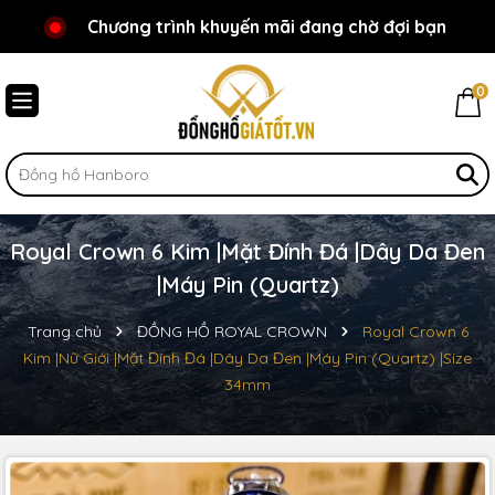
Chương trình khuyến mãi đang chờ đợi bạn
Chào mừng bạn đến với Đồnghồgiátốt.vn!
0
Royal Crown 6 Kim |Mặt Đính Đá |Dây Da Đen
|Máy Pin (Quartz)
Trang chủ
ĐỒNG HỒ ROYAL CROWN
Royal Crown 6
Kim |Nữ Giới |Mặt Đính Đá |Dây Da Đen |Máy Pin (Quartz) |Size
34mm