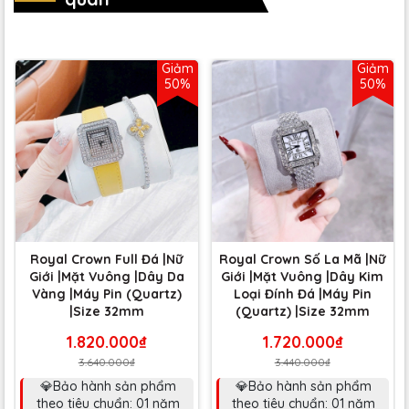
Giảm
Giảm
50%
50%
Royal Crown Full Đá |Nữ
Royal Crown Số La Mã |Nữ
Giới |Mặt Vuông |Dây Da
Giới |Mặt Vuông |Dây Kim
Vàng |Máy Pin (Quartz)
Loại Đính Đá |Máy Pin
|Size 32mm
(Quartz) |Size 32mm
1.820.000₫
1.720.000₫
3.640.000₫
3.440.000₫
💎Bảo hành sản phẩm
💎Bảo hành sản phẩm
theo tiêu chuẩn: 01 năm
theo tiêu chuẩn: 01 năm