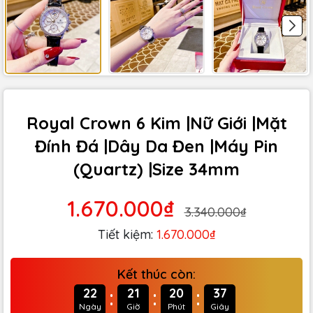
Royal Crown 6 Kim |Nữ Giới |Mặt
Đính Đá |Dây Da Đen |Máy Pin
(Quartz) |Size 34mm
1.670.000₫
3.340.000₫
Tiết kiệm:
1.670.000₫
Kết thúc còn:
:
:
:
22
21
20
36
Ngày
Giờ
Phút
Giây