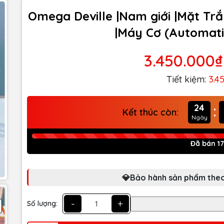
Omega Deville |Nam giới |Mặt Tr
|Máy Cơ (Automati
3.450.000₫
Tiết kiệm:
3.4
:
24
Kết thúc còn:
Ngày
Đã bán 1
💎Bảo hành sản phẩm theo
-
+
Số lượng: