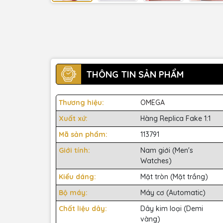
THÔNG TIN SẢN PHẨM
Thương hiệu:
OMEGA
Xuất xứ:
Hàng Replica Fake 1:1
Mã sản phẩm:
113791
Giới tính:
Nam giới (Men's
Watches)
Kiểu dáng:
Mặt tròn (Mặt trắng)
Bộ máy:
Máy cơ (Automatic)
Chất liệu dây:
Dây kim loại (Demi
vàng)