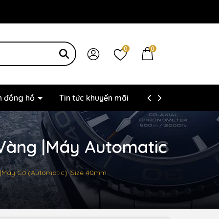
0
0
ện đồng hồ
Tin tức khuyến mãi
Thông tin liên hệ
 Vàng |Máy Automatic
 |Máy Cơ (Automatic) |Size 40mm