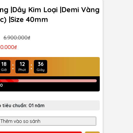
ắng |Dây Kim Loại |Demi Vàng
c) |Size 40mm
6.900.000₫
50.000₫
:
:
18
12
34
Giờ
Phút
Giây
70
 tiêu chuẩn: 01 năm