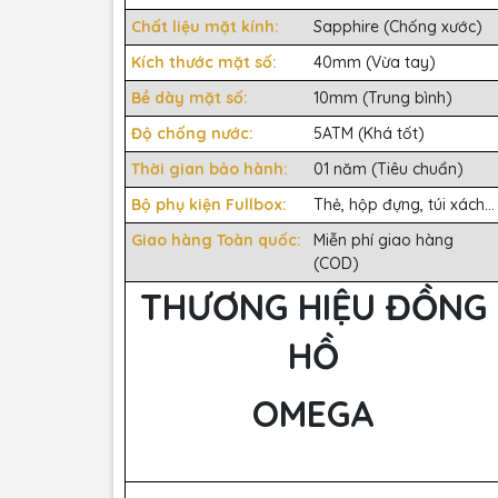
Chất liệu mặt kính:
Sapphire (Chống xước)
Kích thước mặt số:
40mm (Vừa tay)
Bề dày mặt số:
10mm (Trung bình)
Độ chống nước:
5ATM (Khá tốt)
Thời gian bảo hành:
01 năm (Tiêu chuẩn)
Bộ phụ kiện Fullbox:
Thẻ, hộp đựng, túi xách...
Giao hàng Toàn quốc:
Miễn phí giao hàng
(COD)
THƯƠNG HIỆU ĐỒNG
HỒ
OMEGA