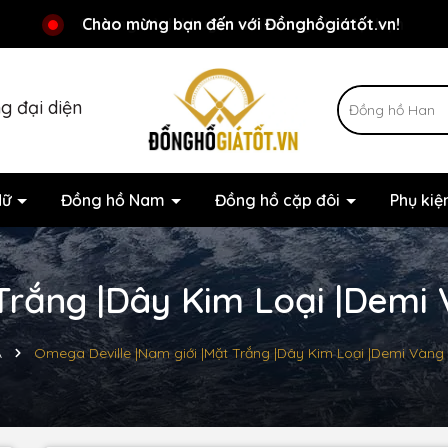
Chương trình khuyến mãi đang chờ đợi bạn
Chào mừng bạn đến với Đồnghồgiátốt.vn!
g đại diện
Nữ
Đồng hồ Nam
Đồng hồ cặp đôi
Phụ ki
Trắng |Dây Kim Loại |Demi
A
Omega Deville |Nam giới |Mặt Trắng |Dây Kim Loại |Demi Vàng