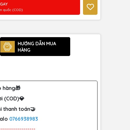
NGAY
àn quốc (COD)
HƯỚNG DẪN MUA
HÀNG
o hàng🎁
ơi (COD)💎
i thanh toán🤝
Zalo
0766938983
------------------