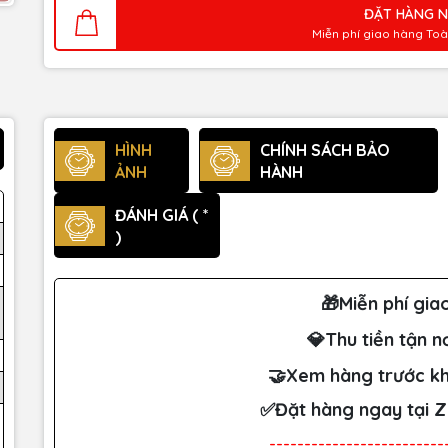
ĐẶT HÀNG 
Miễn phí giao hàng To
HÌNH
CHÍNH SÁCH BẢO
ẢNH
HÀNH
ĐÁNH GIÁ ( *
)
🎁Miễn phí gia
💎Thu tiền tận n
🤝Xem hàng trước kh
✅Đặt hàng ngay tại 
-------------------------