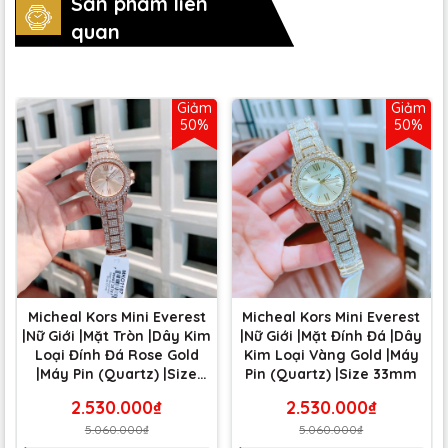
Sản phẩm liên
quan
Giảm
Giảm
50%
50%
Micheal Kors Mini Everest
Micheal Kors Mini Everest
|Nữ Giới |Mặt Tròn |Dây Kim
|Nữ Giới |Mặt Đính Đá |Dây
Loại Đính Đá Rose Gold
Kim Loại Vàng Gold |Máy
|Máy Pin (Quartz) |Size
Pin (Quartz) |Size 33mm
33mm
2.530.000₫
2.530.000₫
5.060.000₫
5.060.000₫