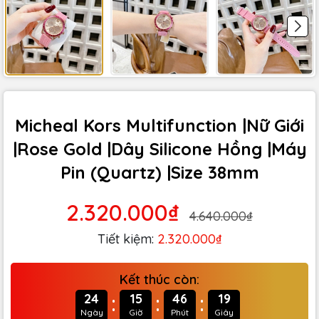
Micheal Kors Multifunction |Nữ Giới
|Rose Gold |Dây Silicone Hồng |Máy
Pin (Quartz) |Size 38mm
2.320.000₫
4.640.000₫
Tiết kiệm:
2.320.000₫
Kết thúc còn:
:
:
:
24
15
46
17
Ngày
Giờ
Phút
Giây