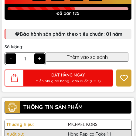
Đã bán 125
💎Bảo hành sản phẩm theo tiêu chuẩn: 01 năm
Số lượng:
-
+
ĐẶT HÀNG NGAY
Miễn phí giao hàng Toàn quốc (COD)
THÔNG TIN SẢN PHẨM
Thương hiệu:
MICHAEL KORS
Xuất xứ:
Hàng Replica Fake 1:1