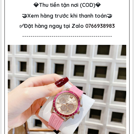
💎Thu tiền tận nơi (COD)💎
🤝Xem hàng trước khi thanh toán🤝
✅Đặt hàng ngay tại Zalo
0766938983
-------------------------------------------