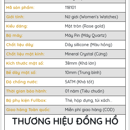
Mã sản phẩm:
118101
Giới tính:
Nữ giới (Women’s Watches)
Kiểu dáng:
Mặt tròn (Rose gold)
Bộ máy:
Máy Pin (Máy Quartz)
Chất liệu dây:
Dây sillicone (Màu hồng)
Chất liệu mặt kính:
Mineral Crystal (Cứng)
Kích thước mặt số:
38mm (Khá lớn)
Bề dày mặt số:
10mm (Trung bình)
Độ chống nước:
5ATM (Khá tốt)
Thời gian bảo hành:
01 năm (Tiêu chuẩn)
Bộ phụ kiện Fullbox:
Thẻ, hộp đựng, túi xách...
Giao hàng Toàn quốc:
Miễn phí giao hàng (COD)
THƯƠNG HIỆU ĐỒNG HỒ