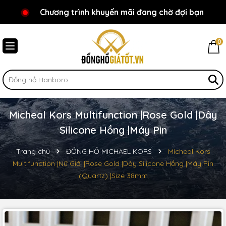
Chương trình khuyến mãi đang chờ đợi bạn
Chào mừng bạn đến với Đồnghồgiátốt.vn!
0
Micheal Kors Multifunction |Rose Gold |Dây
Silicone Hồng |Máy Pin
Trang chủ
ĐỒNG HỒ MICHAEL KORS
Micheal Kors
Multifunction |Nữ Giới |Rose Gold |Dây Silicone Hồng |Máy Pin
(Quartz) |Size 38mm