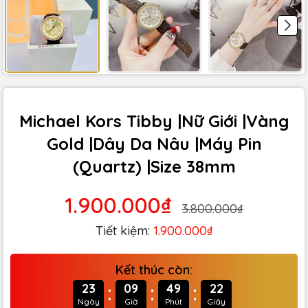
Michael Kors Tibby |Nữ Giới |Vàng
Gold |Dây Da Nâu |Máy Pin
(Quartz) |Size 38mm
1.900.000₫
3.800.000₫
Tiết kiệm:
1.900.000₫
Kết thúc còn:
:
:
:
23
09
49
21
Ngày
Giờ
Phút
Giây