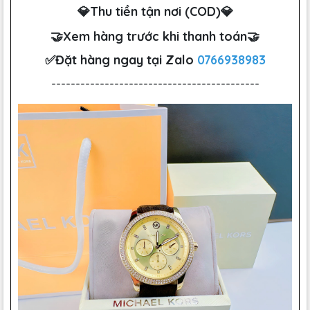
💎Thu tiền tận nơi (COD)💎
🤝Xem hàng trước khi thanh toán🤝
✅Đặt hàng ngay tại Zalo
0766938983
-------------------------------------------