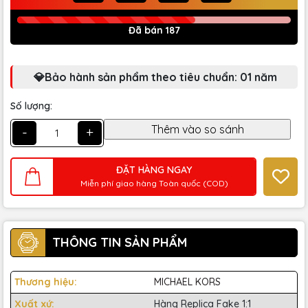
Đã bán 187
💎Bảo hành sản phẩm theo tiêu chuẩn: 01 năm
Số lượng:
-
+
ĐẶT HÀNG NGAY
Miễn phí giao hàng Toàn quốc (COD)
THÔNG TIN SẢN PHẨM
Thương hiệu:
MICHAEL KORS
Xuất xứ:
Hàng Replica Fake 1:1