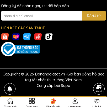
Đăng ký để nhận ngay ưu đãi hấp dẫn
ĐĂNG KÝ
LIÊN KẾT CÁC SÀN TMĐT
Copyright © 2026 Donghogiatot.vn -Giá bán đồng hồ đeo
tay tốt nhất thị trường Việt Nam.
Cung cấp bởi
Sapo
Trang chủ
Danh mục
Khuyến mãi
Đăng nhập
Liên hệ