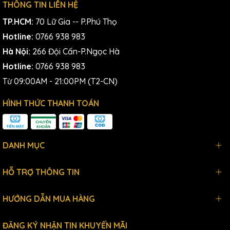
THÔNG TIN LIÊN HỆ
TP.HCM:
70 Lữ Gia -- P.Phú Thọ
Hotline:
0766 938 983
Hà Nội:
266 Đội Cấn-P.Ngọc Hà
Hotline:
0766 938 983
Từ 09:00AM - 21:00PM (T2-CN)
HÌNH THỨC THANH TOÁN
DANH MỤC
HỖ TRỢ THÔNG TIN
HƯỚNG DẪN MUA HÀNG
ĐĂNG KÝ NHẬN TIN KHUYẾN MÃI