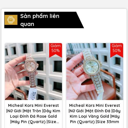
Sản phẩm liên
quan
Giảm
Giảm
50%
50%
Micheal Kors Mini Everest
Micheal Kors Mini Everest
|Nữ Giới |Mặt Tròn |Dây Kim
|Nữ Giới |Mặt Đính Đá |Dây
Loại Đính Đá Rose Gold
Kim Loại Vàng Gold |Máy
|Máy Pin (Quartz) |Size
Pin (Quartz) |Size 33mm
33mm