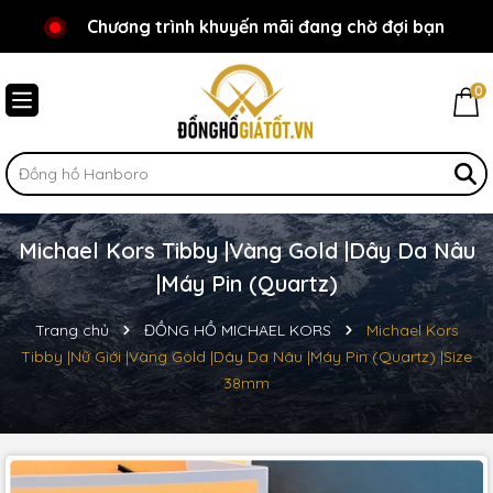
Chương trình khuyến mãi đang chờ đợi bạn
Chào mừng bạn đến với Đồnghồgiátốt.vn!
0
Michael Kors Tibby |Vàng Gold |Dây Da Nâu
|Máy Pin (Quartz)
Trang chủ
ĐỒNG HỒ MICHAEL KORS
Michael Kors
Tibby |Nữ Giới |Vàng Gold |Dây Da Nâu |Máy Pin (Quartz) |Size
38mm