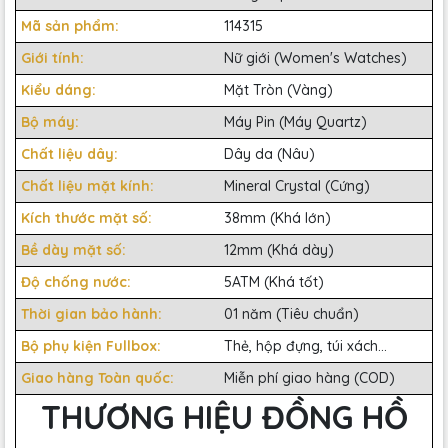
Mã sản phẩm:
114315
Giới tính:
Nữ giới (Women's Watches)
Kiểu dáng:
Mặt Tròn (Vàng)
Bộ máy:
Máy Pin (Máy Quartz)
Chất liệu dây:
Dây da (Nâu)
Chất liệu mặt kính:
Mineral Crystal (Cứng)
Kích thước mặt số:
38mm (Khá lớn)
Bề dày mặt số:
12mm (Khá dày)
Độ chống nước:
5ATM (Khá tốt)
Thời gian bảo hành:
01 năm (Tiêu chuẩn)
Bộ phụ kiện Fullbox:
Thẻ, hộp đựng, túi xách...
Giao hàng Toàn quốc:
Miễn phí giao hàng (COD)
THƯƠNG HIỆU ĐỒNG HỒ