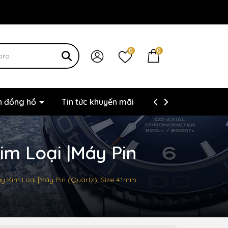
0
0
ện đồng hồ
Tin tức khuyến mãi
Thông tin liên hệ
im Loại |Máy Pin
Dây Kim Loại |Máy Pin (Quartz) |Size 41mm