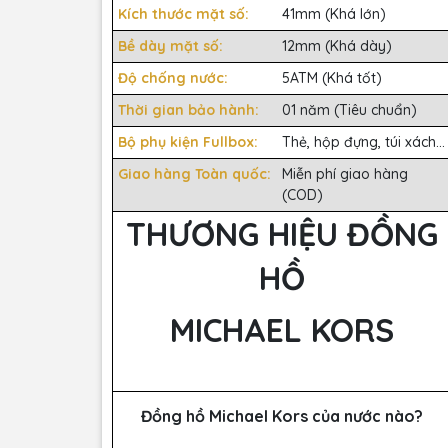
Kích thước mặt số:
41mm (Khá lớn)
Bề dày mặt số:
12mm (Khá dày)
Độ chống nước:
5ATM (Khá tốt)
Thời gian bảo hành:
01 năm (Tiêu chuẩn)
Bộ phụ kiện Fullbox:
Thẻ, hộp đựng, túi xách...
Giao hàng Toàn quốc:
Miễn phí giao hàng
(COD)
THƯƠNG HIỆU ĐỒNG
HỒ
MICHAEL KORS
Đồng hồ Michael Kors của nước nào?