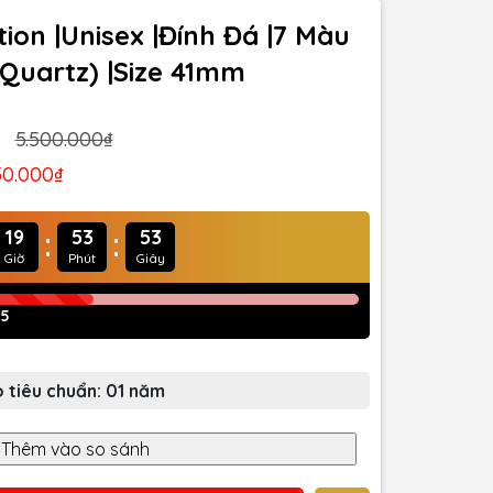
tion |Unisex |Đính Đá |7 Màu
(Quartz) |Size 41mm
5.500.000₫
50.000₫
:
:
19
53
50
Giờ
Phút
Giây
95
 tiêu chuẩn: 01 năm