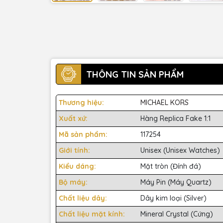
THÔNG TIN SẢN PHẨM
Thương hiệu:
MICHAEL KORS
Xuất xứ:
Hàng Replica Fake 1:1
Mã sản phẩm:
117254
Giới tính:
Unisex (Unisex Watches)
Kiểu dáng:
Mặt tròn (Đính đá)
Bộ máy:
Máy Pin (Máy Quartz)
Chất liệu dây:
Dây kim loại (Silver)
Chất liệu mặt kính:
Mineral Crystal (Cứng)