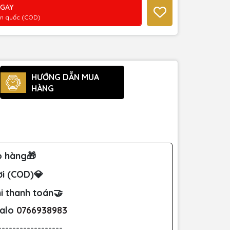
NGAY
àn quốc (COD)
HƯỚNG DẪN MUA
HÀNG
o hàng🎁
ơi (COD)💎
i thanh toán🤝
Zalo
0766938983
------------------