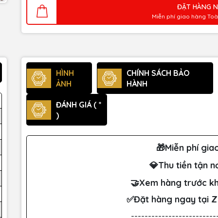
ĐẶT HÀNG 
Miễn phí giao hàng To
HÌNH
CHÍNH SÁCH BẢO
ẢNH
HÀNH
ĐÁNH GIÁ ( *
)
🎁Miễn phí gia
💎Thu tiền tận n
🤝Xem hàng trước kh
✅Đặt hàng ngay tại 
-------------------------