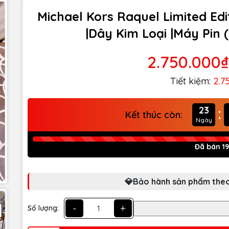
Michael Kors Raquel Limited Edi
|Dây Kim Loại |Máy Pin 
2.750.000₫
Tiết kiệm:
2.7
:
23
Kết thúc còn:
Ngày
Đã bán 1
💎Bảo hành sản phẩm theo
-
+
Số lượng: