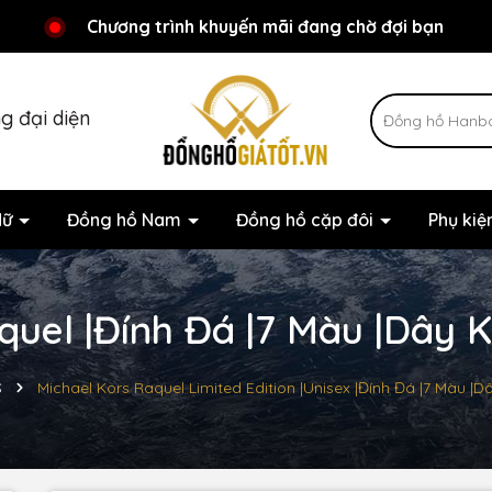
Chương trình khuyến mãi đang chờ đợi bạn
Chào mừng bạn đến với Đồnghồgiátốt.vn!
Đăng ký thành viên nhận ngay ưu đãi
g đại diện
Nữ
Đồng hồ Nam
Đồng hồ cặp đôi
Phụ ki
quel |Đính Đá |7 Màu |Dây K
S
Michael Kors Raquel Limited Edition |Unisex |Đính Đá |7 Màu |