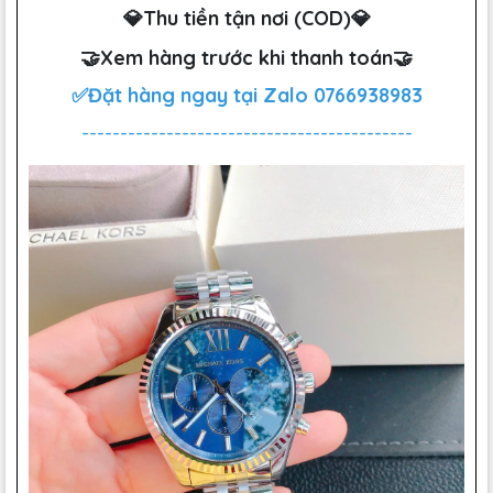
💎Thu tiền tận nơi (COD)💎
🤝Xem hàng trước khi thanh toán🤝
✅Đặt hàng ngay tại Zalo
0766938983
-------------------------------------------