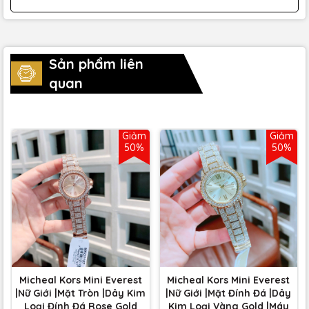
Sản phẩm liên
quan
Giảm
Giảm
50%
50%
Micheal Kors Mini Everest
Micheal Kors Mini Everest
|Nữ Giới |Mặt Tròn |Dây Kim
|Nữ Giới |Mặt Đính Đá |Dây
Loại Đính Đá Rose Gold
Kim Loại Vàng Gold |Máy