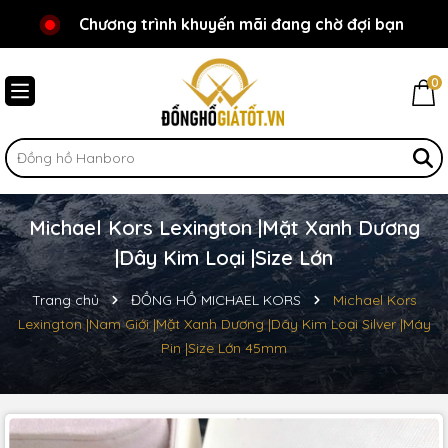
Chương trình khuyến mãi đang chờ đợi bạn
Chào mừng bạn đến với Đồnghồgiátốt.vn!
0
Michael Kors Lexington |Mặt Xanh Dương
|Dây Kim Loại |Size Lớn
Trang chủ
ĐỒNG HỒ MICHAEL KORS
Michael Kors
Lexington |Nam Giới |Mặt Xanh Dương |Dây Kim Loại Silver |Máy
Pin |Size Lớn 45mm