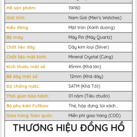
Mã sản phẩm:
114160
Giới tính:
Nam Giới (Men's Watches)
Kiểu dáng:
Mặt tròn (Xanh dương)
Bộ máy:
Máy Pin (Máy Quartz)
Chất liệu dây:
Dây kim loại (Silver)
Chất liệu mặt kính:
Mineral Crystal (Cứng)
Kích thước mặt số:
45mm (Khá lớn)
Bề dày mặt số:
12mm (Khá dày)
Độ chống nước:
5ATM (Khá Tốt)
Thời gian bảo hành:
01 năm (Tiêu chuẩn)
Bộ phụ kiện Fullbox:
Thẻ, hộp đựng, túi xách...
Giao hàng Toàn quốc:
Miễn phí giao hàng (COD)
THƯƠNG HIỆU ĐỒNG HỒ