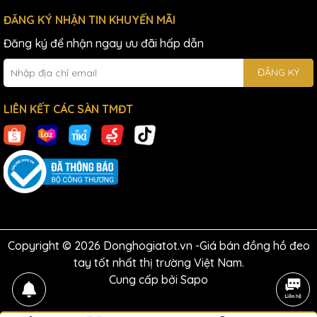
ĐĂNG KÝ NHẬN TIN KHUYẾN MÃI
Đăng ký để nhận ngay ưu đãi hấp dẫn
ĐĂNG KÝ
LIÊN KẾT CÁC SÀN TMĐT
Copyright © 2026 Donghogiatot.vn -Giá bán đồng hồ đeo
tay tốt nhất thị trường Việt Nam.
Cung cấp bởi
Sapo