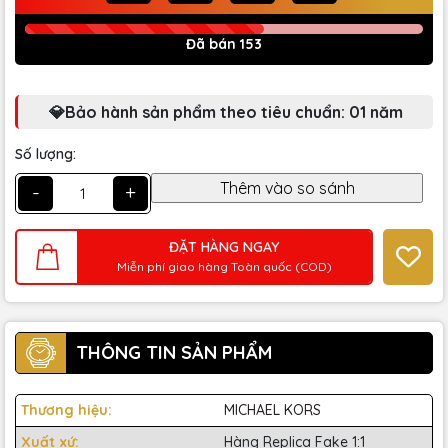
Đã bán 153
💎Bảo hành sản phẩm theo tiêu chuẩn: 01 năm
Số lượng:
-
+
ĐẶT HÀNG NGAY
Miễn phí giao hàng Toàn quốc (COD)
THÔNG TIN SẢN PHẨM
Thương hiệu:
MICHAEL KORS
Xuất xứ:
Hàng Replica Fake 1:1