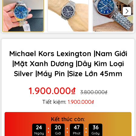
Michael Kors Lexington |Nam Giới
|Mặt Xanh Dương |Dây Kim Loại
Silver |Máy Pin |Size Lớn 45mm
1.900.000₫
3.800.000₫
Tiết kiệm:
1.900.000₫
Kết thúc còn:
:
:
:
24
20
47
35
Ngày
Giờ
Phút
Giây