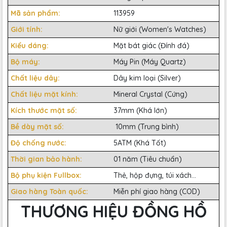
Mã sản phẩm:
113959
Giới tính:
Nữ giới (Women's Watches)
Kiểu dáng:
Mặt bát giác (Đính đá)
Bộ máy:
Máy Pin (Máy Quartz)
Chất liệu dây:
Dây kim loại (Silver)
Chất liệu mặt kính:
Mineral Crystal (Cứng)
Kích thước mặt số:
37mm (Khá lớn)
Bề dày mặt số:
10mm (Trung bình)
Độ chống nước:
5ATM (Khá Tốt)
Thời gian bảo hành:
01 năm (Tiêu chuẩn)
Bộ phụ kiện Fullbox:
Thẻ, hộp đựng, túi xách...
Giao hàng Toàn quốc:
Miễn phí giao hàng (COD)
THƯƠNG HIỆU ĐỒNG HỒ