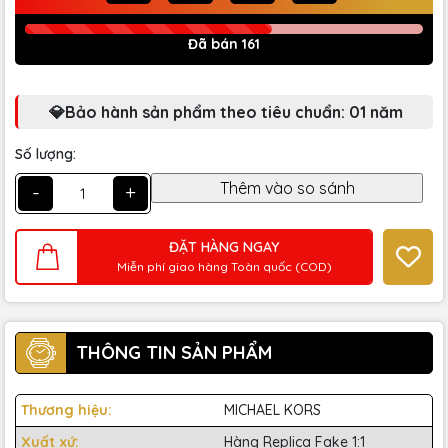
Đã bán 161
💎Bảo hành sản phẩm theo tiêu chuẩn: 01 năm
Số lượng:
-
+
ĐẶT HÀNG NGAY
Miễn phí giao hàng Toàn quốc (COD)
THÔNG TIN SẢN PHẨM
Thương hiệu:
MICHAEL KORS
Xuất xứ:
Hàng Replica Fake 1:1