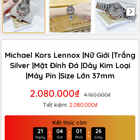
Michael Kors Lennox |Nữ Giới |Trắng
Silver |Mặt Đính Đá |Dây Kim Loại
|Máy Pin |Size Lớn 37mm
2.080.000₫
4.160.000₫
Tiết kiệm:
2.080.000₫
Kết thúc còn:
:
:
:
21
04
01
25
Ngày
Giờ
Phút
Giây