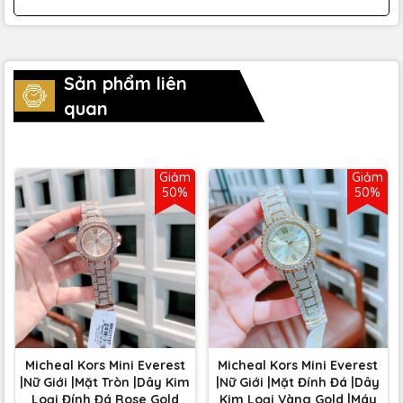
Sản phẩm liên
quan
Giảm
Giảm
50%
50%
Micheal Kors Mini Everest
Micheal Kors Mini Everest
|Nữ Giới |Mặt Tròn |Dây Kim
|Nữ Giới |Mặt Đính Đá |Dây
Loại Đính Đá Rose Gold
Kim Loại Vàng Gold |Máy