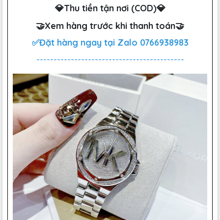
💎Thu tiền tận nơi (COD)💎
🤝Xem hàng trước khi thanh toán🤝
✅Đặt hàng ngay tại Zalo
0766938983
-------------------------------------------