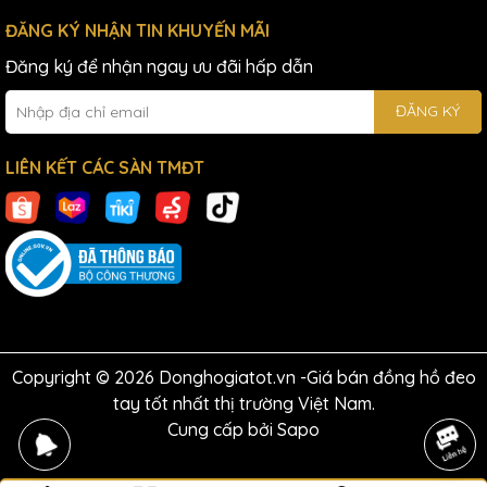
ĐĂNG KÝ NHẬN TIN KHUYẾN MÃI
Đăng ký để nhận ngay ưu đãi hấp dẫn
ĐĂNG KÝ
LIÊN KẾT CÁC SÀN TMĐT
Copyright © 2026 Donghogiatot.vn -Giá bán đồng hồ đeo
tay tốt nhất thị trường Việt Nam.
Cung cấp bởi
Sapo