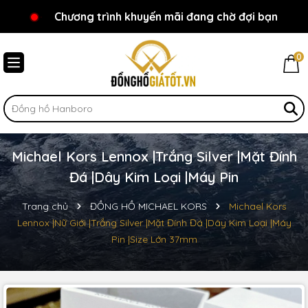
Chương trình khuyến mãi đang chờ đợi bạn
Chào mừng bạn đến với Đồnghồgiátốt.vn!
0
Michael Kors Lennox |Trắng Silver |Mặt Đính
Đá |Dây Kim Loại |Máy Pin
Trang chủ
ĐỒNG HỒ MICHAEL KORS
Michael Kors
Lennox |Nữ Giới |Trắng Silver |Mặt Đính Đá |Dây Kim Loại |Máy
Pin |Size Lớn 37mm