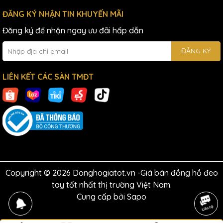
ĐĂNG KÝ NHẬN TIN KHUYẾN MÃI
Đăng ký để nhận ngay ưu đãi hấp dẫn
ĐĂNG KÝ
LIÊN KẾT CÁC SÀN TMĐT
Copyright © 2026 Donghogiatot.vn -Giá bán đồng hồ đeo
tay tốt nhất thị trường Việt Nam.
Cung cấp bởi
Sapo