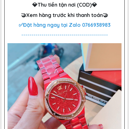
💎Thu tiền tận nơi (COD)💎
🤝Xem hàng trước khi thanh toán🤝
✅Đặt hàng ngay tại Zalo
0766938983
-------------------------------------------