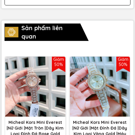
Sản phẩm liên
quan
Giảm
Giảm
50%
50%
Micheal Kors Mini Everest
Micheal Kors Mini Everest
|Nữ Giới |Mặt Tròn |Dây Kim
|Nữ Giới |Mặt Đính Đá |Dây
Loại Đính Đá Rose Gold
Kim Loại Vàng Gold |Máy