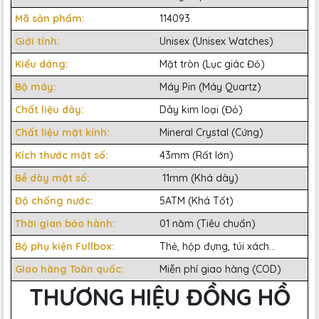
Mã sản phẩm:
114093
Giới tính:
Unisex (Unisex Watches)
Kiểu dáng:
Mặt tròn (Lục giác Đỏ)
Bộ máy:
Máy Pin (Máy Quartz)
Chất liệu dây:
Dây kim loại (Đỏ)
Chất liệu mặt kính:
Mineral Crystal (Cứng)
Kích thước mặt số:
43mm (Rất lớn)
Bề dày mặt số:
11mm (Khá dày)
Độ chống nước:
5ATM (Khá Tốt)
Thời gian bảo hành:
01 năm (Tiêu chuẩn)
Bộ phụ kiện Fullbox:
Thẻ, hộp đựng, túi xách...
Giao hàng Toàn quốc:
Miễn phí giao hàng (COD)
THƯƠNG HIỆU ĐỒNG HỒ