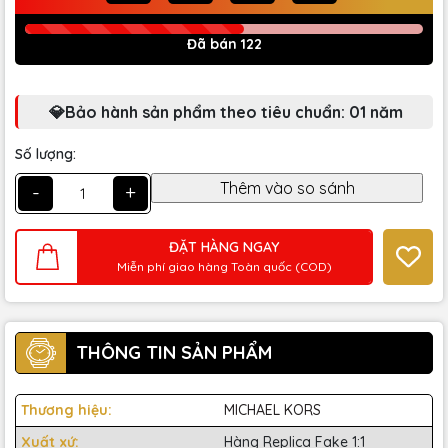
Đã bán 122
💎Bảo hành sản phẩm theo tiêu chuẩn: 01 năm
Số lượng:
-
+
ĐẶT HÀNG NGAY
Miễn phí giao hàng Toàn quốc (COD)
THÔNG TIN SẢN PHẨM
Thương hiệu:
MICHAEL KORS
Xuất xứ:
Hàng Replica Fake 1:1