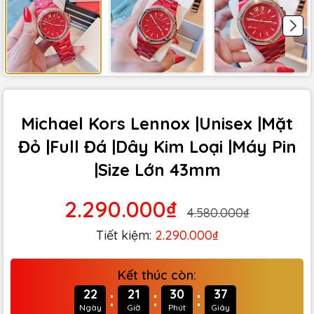
Michael Kors Lennox |Unisex |Mặt
Đỏ |Full Đá |Dây Kim Loại |Máy Pin
|Size Lớn 43mm
2.290.000₫
4.580.000₫
Tiết kiệm:
2.290.000₫
Kết thúc còn:
:
:
:
22
21
30
36
Ngày
Giờ
Phút
Giây