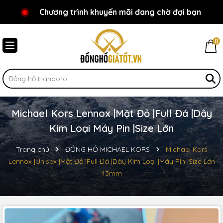
Chương trình khuyến mãi đang chờ đợi bạn
Chào mừng bạn đến với Đồnghồgiátốt.vn!
0
Michael Kors Lennox |Mặt Đỏ |Full Đá |Dây
Kim Loại Máy Pin |Size Lớn
Trang chủ
ĐỒNG HỒ MICHAEL KORS
Michael Kors
Lennox |Unisex |Mặt Đỏ |Full Đá |Dây Kim Loại |Máy Pin |Size Lớn
43mm