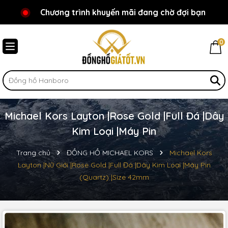
Chương trình khuyến mãi đang chờ đợi bạn
Chào mừng bạn đến với Đồnghồgiátốt.vn!
0
Michael Kors Layton |Rose Gold |Full Đá |Dây
Kim Loại |Máy Pin
Trang chủ
ĐỒNG HỒ MICHAEL KORS
Michael Kors
Layton |Nữ Giới |Rose Gold |Full Đá |Dây Kim Loại |Máy Pin
(Quartz) |Size 42mm