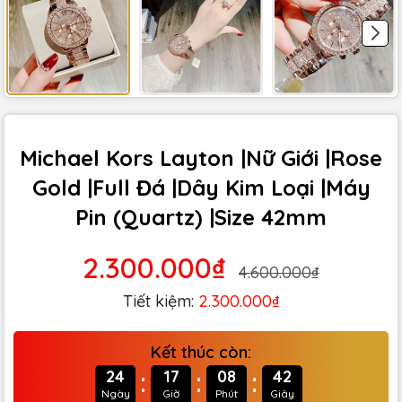
Michael Kors Layton |Nữ Giới |Rose
Gold |Full Đá |Dây Kim Loại |Máy
Pin (Quartz) |Size 42mm
2.300.000₫
4.600.000₫
Tiết kiệm:
2.300.000₫
Kết thúc còn:
:
:
:
24
17
08
41
Ngày
Giờ
Phút
Giây