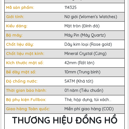
Mã sản phẩm:
114325
Giới tính:
Nữ giới (Women's Watches)
Kiểu dáng:
Mặt tròn (Đính đá)
Bộ máy:
Máy Pin (Máy Quartz)
Chất liệu dây:
Dây kim loại (Rose gold)
Chất liệu mặt kính:
Mineral Crystal (Cứng)
Kích thước mặt số:
42mm (Rất lớn)
Bề dày mặt số:
10mm (Trung bình)
Độ chống nước:
5ATM (Khá tốt)
Thời gian bảo hành:
01 năm (Tiêu chuẩn)
Bộ phụ kiện Fullbox:
Thẻ, hộp đựng, túi xách...
Giao hàng Toàn quốc:
Miễn phí giao hàng (COD)
THƯƠNG HIỆU ĐỒNG HỒ