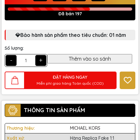
Đã bán 197
💎Bảo hành sản phẩm theo tiêu chuẩn: 01 năm
Số lượng:
-
+
ĐẶT HÀNG NGAY
Miễn phí giao hàng Toàn quốc (COD)
THÔNG TIN SẢN PHẨM
Thương hiệu:
MICHAEL KORS
Xuất xứ:
Hàng Replica Fake 1:1