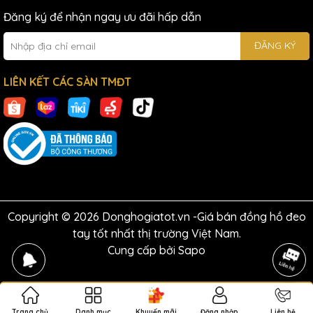
Đăng ký để nhận ngay ưu đãi hấp dẫn
ĐĂNG KÝ
LIÊN KẾT CÁC SÀN TMĐT
Copyright © 2026 Donghogiatot.vn -Giá bán đồng hồ đeo
tay tốt nhất thị trường Việt Nam.
Cung cấp bởi
Sapo
Trang chủ
Danh mục
Khuyến mãi
Đăng nhập
Liên hệ