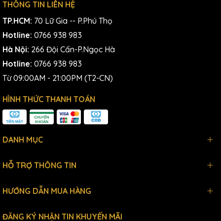
THÔNG TIN LIÊN HỆ
TP.HCM:
70 Lữ Gia -- P.Phú Thọ
Hotline:
0766 938 983
Hà Nội:
266 Đội Cấn-P.Ngọc Hà
Hotline:
0766 938 983
Từ 09:00AM - 21:00PM (T2-CN)
HÌNH THỨC THANH TOÁN
DANH MỤC
HỖ TRỢ THÔNG TIN
HƯỚNG DẪN MUA HÀNG
ĐĂNG KÝ NHẬN TIN KHUYẾN MÃI