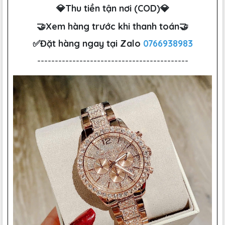
💎Thu tiền tận nơi (COD)💎
🤝Xem hàng trước khi thanh toán🤝
✅Đặt hàng ngay tại Zalo
0766938983
-------------------------------------------