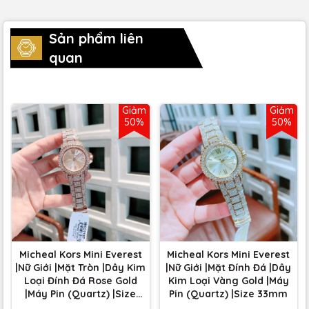
Sản phẩm liên
quan
Giảm
Giảm
50%
50%
Micheal Kors Mini Everest
Micheal Kors Mini Everest
|Nữ Giới |Mặt Tròn |Dây Kim
|Nữ Giới |Mặt Đính Đá |Dây
Loại Đính Đá Rose Gold
Kim Loại Vàng Gold |Máy
|Máy Pin (Quartz) |Size
Pin (Quartz) |Size 33mm
33mm