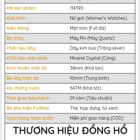
Mã sản phẩm:
114390
Giới tính:
Nữ giới (Women's Watches)
Kiểu dáng:
Mặt tròn (Full đá)
Bộ máy:
Máy Pin (Máy Quartz)
Chất liệu dây:
Dây kim loại (Trắng silver)
Chất liệu mặt kính:
Mineral Crystal (Cứng)
Kích thước mặt số:
38mm (Khá lớn)
Bề dày mặt số:
10mm (Trung bình)
Độ chống nước:
5ATM (Khá tốt)
Thời gian bảo hành:
01 năm (Tiêu chuẩn)
Bộ phụ kiện Fullbox:
Thẻ, hộp đựng, túi xách...
Giao hàng Toàn quốc:
Miễn phí giao hàng (COD)
THƯƠNG HIỆU ĐỒNG HỒ