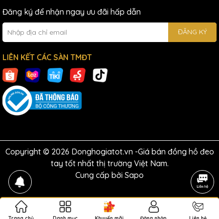
Đăng ký để nhận ngay ưu đãi hấp dẫn
ĐĂNG KÝ
LIÊN KẾT CÁC SÀN TMĐT
Copyright © 2026 Donghogiatot.vn -Giá bán đồng hồ đeo
tay tốt nhất thị trường Việt Nam.
Cung cấp bởi
Sapo
Trang chủ
Danh mục
Khuyến mãi
Đăng nhập
Liên hệ