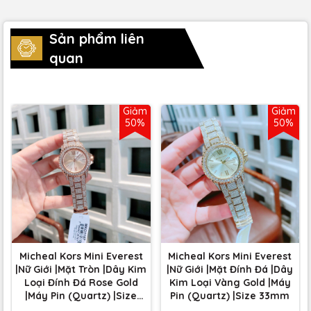
Sản phẩm liên
quan
Giảm
Giảm
50%
50%
Micheal Kors Mini Everest
Micheal Kors Mini Everest
|Nữ Giới |Mặt Tròn |Dây Kim
|Nữ Giới |Mặt Đính Đá |Dây
Loại Đính Đá Rose Gold
Kim Loại Vàng Gold |Máy
|Máy Pin (Quartz) |Size
Pin (Quartz) |Size 33mm
33mm