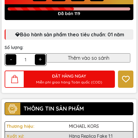
Đã bán 119
💎Bảo hành sản phẩm theo tiêu chuẩn: 01 năm
Số lượng:
-
+
ĐẶT HÀNG NGAY
Miễn phí giao hàng Toàn quốc (COD)
THÔNG TIN SẢN PHẨM
Thương hiệu:
MICHAEL KORS
Xuất xứ:
Hàng Replica Fake 1:1