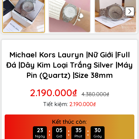
Michael Kors Lauryn |Nữ Giới |Full
Đá |Dây Kim Loại Trắng Silver |Máy
Pin (Quartz) |Size 38mm
2.190.000₫
4.380.000₫
Tiết kiệm:
2.190.000₫
Kết thúc còn:
:
:
:
23
05
35
29
Ngày
Giờ
Phút
Giây