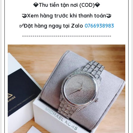
💎Thu tiền tận nơi (COD)💎
🤝Xem hàng trước khi thanh toán🤝
✅Đặt hàng ngay tại Zalo
0766938983
-------------------------------------------