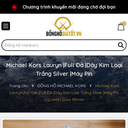
Chương trình khuyến mãi đang chờ đợi bạn
Chào mừng bạn đến với Đồnghồgiátốt.vn!
0
Michael Kors Lauryn |Full Đá |Dây Kim Loại
Trắng Silver |Máy Pin
Trang chủ
ĐỒNG HỒ MICHAEL KORS
Michael Kors
Lauryn |Nữ Giới |Full Đá |Dây Kim Loại Trắng Silver |Máy Pin
(Quartz) |Size 38mm