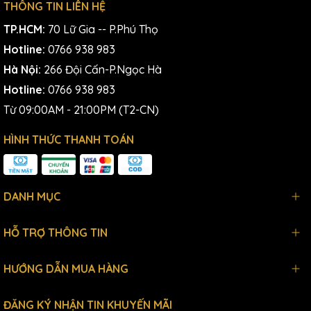
THÔNG TIN LIÊN HỆ
TP.HCM:
70 Lữ Gia -- P.Phú Thọ
Hotline:
0766 938 983
Hà Nội:
266 Đội Cấn-P.Ngọc Hà
Hotline:
0766 938 983
Từ 09:00AM - 21:00PM (T2-CN)
HÌNH THỨC THANH TOÁN
DANH MỤC
HỖ TRỢ THÔNG TIN
HƯỚNG DẪN MUA HÀNG
ĐĂNG KÝ NHẬN TIN KHUYẾN MÃI